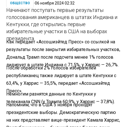
06 ноября 2024 02:32
ОБЩЕСТВО
Начинают поступать первые результаты
голосования американцев в штатах Индиана и
Кентукки, где открылись первые
избирательные участки в США на выборах
президента.
Как передает «Ассошиэйтед Пресс» со ссылкой на
результаты после закрытия избирательных участков,
Дональд Трамп после подсчета менее 1% голосов
лидирует в штате Индиана с 71,5%, у Харрис — 26,7%.
После обработки 2% голосов избирателей
республиканец также лидирует в штате Кентукки с
63,4%, у Харрис — 35,5%, передает «Ассошиэйтед
Пресс».
Немногим разнятся данные по Кентукки у
телеканала CNN (у Трампа 60,9%, у Харрис — 37,8%).
Напомним, что в США 5 ноября проходят
президентские выборы. Демократическую партию
на них представляет вице-президент Камала Харрис,