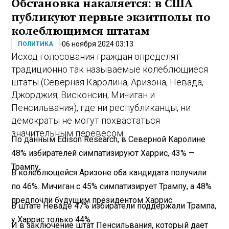
Обстановка накаляется: в США
публикуют первые экзитполы по
колеблющимся штатам
06 ноября 2024 03:13
ПОЛИТИКА
Исход голосования граждан определят
традиционно так называемые колеблющиеся
штаты (Северная Каролина, Аризона, Невада,
Джорджия, Висконсин, Мичиган и
Пенсильвания), где ни республиканцы, ни
демократы не могут похвастаться
значительным перевесом.
По данным Edison Research, в Северной Каролине
48% избирателей симпатизируют Харрис, 43% —
Трампу.
В колеблющейся Аризоне оба кандидата получили
по 46%. Мичиган с 45% симпатизирует Трампу, а 48%
предпочли будущим президентом Харрис.
В штате Неваде 47% избиратели поддержали Трампа,
у Харрис только 44%.
И в заключение штат Пенсильвания, который дает