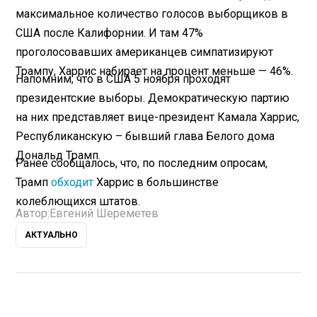
максимальное количество голосов выборщиков в
США после Калифорнии. И там 47%
проголосовавших американцев симпатизируют
Трампу, Харрис набирает на процент меньше — 46%.
Напомним, что в США 5 ноября проходят
президентские выборы. Демократическую партию
на них представляет вице-президент Камала Харрис,
Республиканскую – бывший глава Белого дома
Дональд Трамп.
Ранее сообщалось, что, по последним опросам,
Трамп
обходит
Харрис в большинстве
колеблющихся штатов.
Автор:
Евгений Шереметев
АКТУАЛЬНО