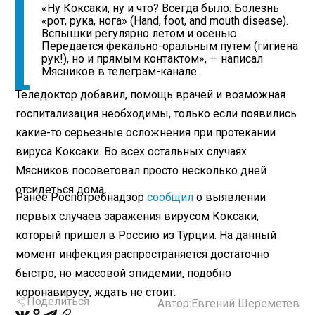
«Ну Коксаки, ну и что? Всегда было. Болезнь
«рот, рука, нога» (Hand, foot, and mouth disease).
Вспышки регулярно летом и осенью.
Передается фекально-оральным путем (гигиена
рук!), но и прямым контактом», — написал
Мясников в телеграм-канале.
Теледоктор добавил, помощь врачей и возможная
госпитализация необходимы, только если появились
какие-то серьезные осложнения при протекании
вируса Коксаки. Во всех остальных случаях
Мясников посоветовал просто несколько дней
отсидеться дома.
Ранее Роспотребнадзор
сообщил
о выявлении
первых случаев заражения вирусом Коксаки,
который пришел в Россию из Турции. На данный
момент инфекция распространяется достаточно
быстро, но массовой эпидемии, подобно
коронавирусу, ждать не стоит.
Поделиться
Автор:
Евгений Шереметев