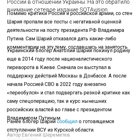
России в отношении Украины. На это обратило
внимание сетевое издание SOTAvision.
Помимо критики России и российской армии, со стен
Шария пропали все посты с негативной оценкой
деятельности на посту президента РФ Владимира
Путина. Сам Шарий отказался дать какие-либо
комментарии на эту тему, сославшись на занятость.
Украинский блогер Анатолий Шарий покинул родину
еще в 2014 году после националистического
переворота в Киеве. Сначала он выступал в
поддержку действий Москвы в Донбассе. А после
начала Россией СВО в 2022 году внезапно
«переобулся» и стал подвергать резкой критике как
саму спецоперацию, так и курс нынешних
российских властей во главе с президентом
Владимиром Путиным.
Ранее блогер Шарий
сообщил
о готовящемся
отступлении ВСУ из Курской области.
Автор:
Евгений Шереметев