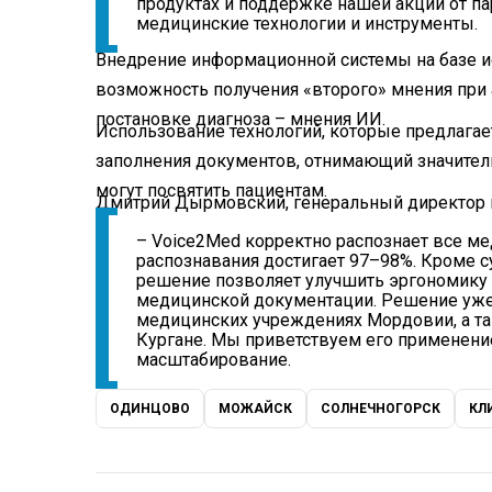
продуктах и поддержке нашей акции от п
медицинские технологии и инструменты.
Внедрение информационной системы на базе и
возможность получения «второго» мнения при
постановке диагноза – мнения ИИ.
Использование технологий, которые предлагае
заполнения документов, отнимающий значитель
могут посвятить пациентам.
Дмитрий Дырмовский, генеральный директор 
– Voice2Med корректно распознает все м
распознавания достигает 97–98%. Кроме 
решение позволяет улучшить эргономику 
медицинской документации. Решение уже
медицинских учреждениях Мордовии, а та
Кургане. Мы приветствуем его применени
масштабирование.
ОДИНЦОВО
МОЖАЙСК
СОЛНЕЧНОГОРСК
КЛ