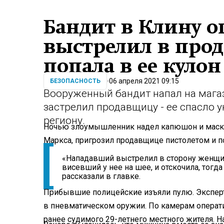
Бандит в Клину о
выстрелил в прод
попала в ее кулон
06 апреля 2021 09:15
БЕЗОПАСНОСТЬ
Вооруженный бандит напал на мага
застрелил продавщицу - ее спасло 
региону.
Ночью злоумышленник надел капюшон и маску,
Маркса, пригрозил продавщице пистолетом и п
«Нападавший выстрелил в сторону женщин
висевший у нее на шее, и отскочила, тогд
рассказали в главке.
Прибывшие полицейские изъяли пулю. Эксперт
в пневматическом оружии. По камерам операт
ранее судимого 29-летнего местного жителя. На