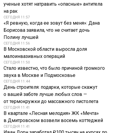
ученые хотят натравить «опасные» антитела
на рак
СЕГОДНЯ 11:57
«Я ревную, когда ее зовут без меня»: Дана
Борисова заявила, что не считает дочь
Полину лучшей
СЕГОДНЯ 11:56
В Московской области выросла доля
малоинвазивных операций
СЕГОДНЯ 11:50
Стало известно, что было причиной громкого
звука в Москве и Подмосковье
СЕГОДНЯ 11:44
День строителя: подарки, которые скажут
о вашей заботе лучше любых слов —
от термокружки до массажного пистолета
СЕГОДНЯ 11:41
В квартале «Лесная мелодия» ЖК «Мечта»
в Дмитровском возвели восемь коттеджей
СЕГОДНЯ 11:41
Иван Дорн заработал ₽100 тысяч на курсах по