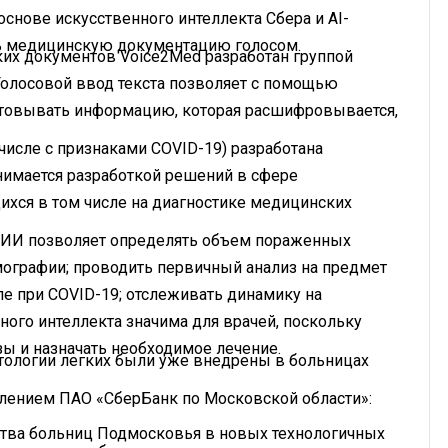
основе искусственного интеллекта Сбера и AI-
ь медицинскую документацию голосом.
ких документов Voice2Med разработан группой
Голосовой ввод текста позволяет с помощью
ктовывать информацию, которая расшифровывается,
числе с признаками COVID-19) разработана
нимается разработкой решений в сфере
хся в том числе на диагностике медицинских
 ИИ позволяет определять объем пораженных
мографии; проводить первичный анализ на предмет
ле при COVID-19; отслеживать динамику на
ого интеллекта значима для врачей, поскольку
зы и назначать необходимое лечение.
тологии легких были уже внедрены в больницах
лением ПАО «СберБанк по Московской области»:
ства больниц Подмосковья в новых технологичных