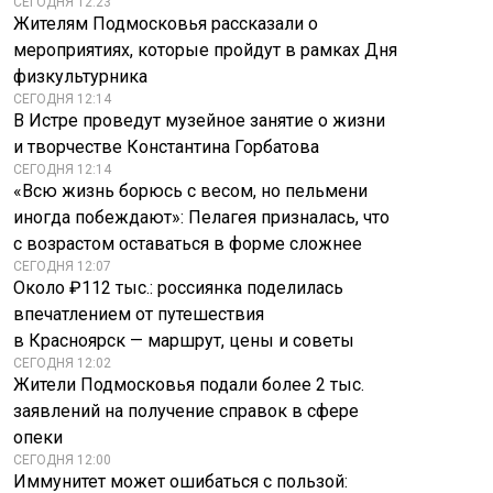
СЕГОДНЯ 12:23
Жителям Подмосковья рассказали о
мероприятиях, которые пройдут в рамках Дня
физкультурника
СЕГОДНЯ 12:14
В Истре проведут музейное занятие о жизни
и творчестве Константина Горбатова
СЕГОДНЯ 12:14
«Всю жизнь борюсь с весом, но пельмени
иногда побеждают»: Пелагея призналась, что
с возрастом оставаться в форме сложнее
СЕГОДНЯ 12:07
Около ₽112 тыс.: россиянка поделилась
впечатлением от путешествия
в Красноярск — маршрут, цены и советы
СЕГОДНЯ 12:02
Жители Подмосковья подали более 2 тыс.
заявлений на получение справок в сфере
опеки
СЕГОДНЯ 12:00
Иммунитет может ошибаться с пользой: