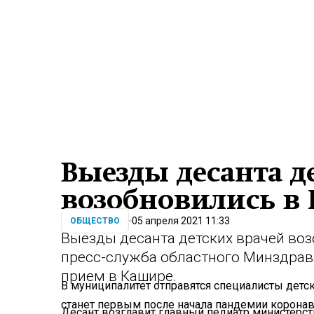
Выезды десанта д
возобновились в
05 апреля 2021 11:33
ОБЩЕСТВО
Выезды десанта детских врачей во
пресс-служба областного Минздрава
прием в Кашире.
В муниципалитет отправятся специалисты детс
станет первым после начала пандемии коронав
Десант возглавит главный педиатр министерст