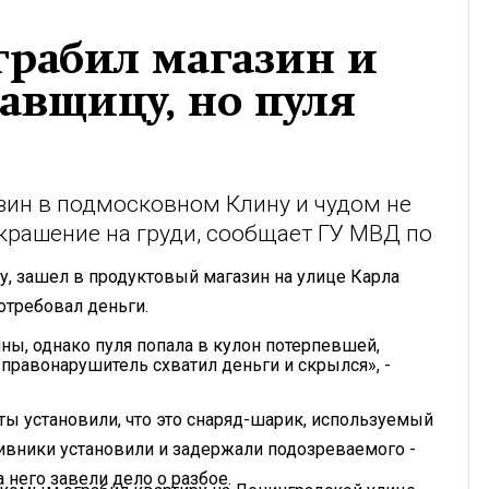
грабил магазин и
авщицу, но пуля
зин в подмосковном Клину и чудом не
украшение на груди, сообщает ГУ МВД по
 зашел в продуктовый магазин на улице Карла
отребовал деньги.
ы, однако пуля попала в кулон потерпевшей,
а правонарушитель схватил деньги и скрылся», -
ы установили, что это снаряд-шарик, используемый
ивники установили и задержали подозреваемого -
 него завели дело о разбое.