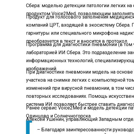
Сбера: моделью детекции патологии легких на 
продуктом Voice2Med, позволяющим заполнят
Продукт для голосового заполнения медицинс
компаний ЦРТ, входящей в экосистему Сбера. 
гарнитуры или специального микрофона нади
преобразуется в текст и вносится в протокол.
Программа для диагностики пневмонии (в том 
лабораторией ИИ Сбера. Это подразделение за
информационных технологий, специализирующи
изображений.
При диагностике пневмонии модель на основе
участков на снимке легких с компьютерной то
изменений при вирусной пневмонии, в том чис
повторных исследованиях. Помощь искусственн
система ИИ позволяет быстрее ставить диагно
Ранее сервис Voice2Med и модель детекции па
Одинцово и Солнечногорска.
Алексей Ушенин, управляющий Западным отде
– Благодаря заинтересованности руковод