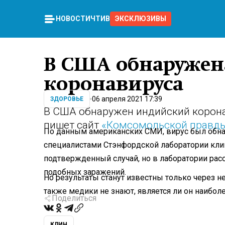
НОВОСТИ
ЧТИВО
ЭКСКЛЮЗИВЫ
В США обнаружен
коронавируса
06 апреля 2021 17:39
ЗДОРОВЬЕ
В США обнаружен индийский корона
пишет сайт
«Комсомольской правд
По данным американских СМИ, вирус был обна
специалистами Стэнфордской лаборатории кли
подтвержденный случай, но в лаборатории рас
подобных заражений.
Но результаты станут известны только через не
также медики не знают, является ли он наибол
Поделиться
КЛИН