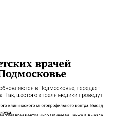
етских врачей
 Подмосковье
зобновляются в Подмосковье, передает
. Так, шестого апреля медики проведут
кого клинического многопрофильного центра. Выезд
ируса.
ва, главврач центра Нисо Одинаева. Также в выезде