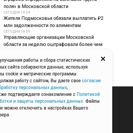
поля» в Московской области
СЕГОДНЯ 19:04
Жителя Подмосковья обязали выплатить ₽2
млн задолженности по алиментам
СЕГОДНЯ 18:59
Управляющие организации Московской
области за неделю оштрафовали более чем
на ₽4 млн
СЕГОДНЯ 18:57
улучшения работы и сбора статистических
Целая гостиная у баков: в Одинцове
ых сайта собираются данные, используя
мусорную площадку «вернули» в 60-е
ы cookie и метрические программы.
олжая работу с сайтом, Вы даете свое
согласие
бработку персональных данных
,
кже подтверждаете ознакомление с
Политикой
ботки и защиты персональных данных
. Файлы
ie можно отключить в настройках Вашего
КИ И ЗАЩИТЫ
зера.
ННЫХ