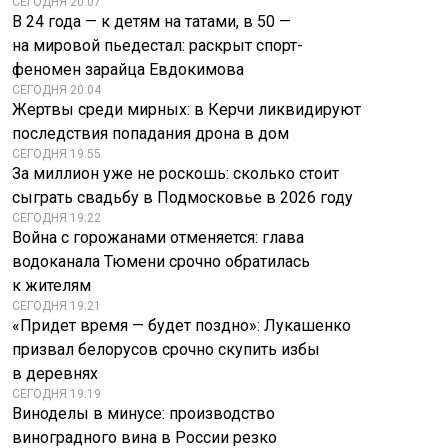
СЕГОДНЯ 20:07
В 24 года — к детям на татами, в 50 —
на мировой пьедестал: раскрыт спорт-
феномен зарайца Евдокимова
СЕГОДНЯ 20:04
Жертвы среди мирных: в Керчи ликвидируют
последствия попадания дрона в дом
СЕГОДНЯ 19:55
За миллион уже не роскошь: сколько стоит
сыграть свадьбу в Подмосковье в 2026 году
СЕГОДНЯ 19:22
Война с горожанами отменяется: глава
водоканала Тюмени срочно обратилась
к жителям
СЕГОДНЯ 19:21
«Придет время — будет поздно»: Лукашенко
призвал белорусов срочно скупить избы
в деревнях
СЕГОДНЯ 19:19
Виноделы в минусе: производство
виноградного вина в России резко