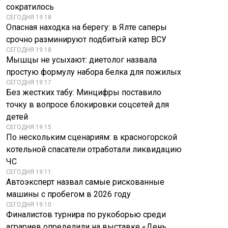
сократилось
СЕГОДНЯ 19:18
Опасная находка на берегу: в Ялте саперы
срочно разминируют подбитый катер ВСУ
СЕГОДНЯ 19:18
Мышцы не усыхают: диетолог назвала
простую формулу набора белка для пожилых
СЕГОДНЯ 19:17
Без жестких табу: Минцифры поставило
точку в вопросе блокировки соцсетей для
детей
СЕГОДНЯ 19:15
По нескольким сценариям: в красногорской
котельной спасатели отработали ликвидацию
ЧС
СЕГОДНЯ 19:11
Автоэксперт назвал самые рискованные
машины с пробегом в 2026 году
СЕГОДНЯ 19:10
Финалистов турнира по рукоборью среди
аграриев определили на выставке «День