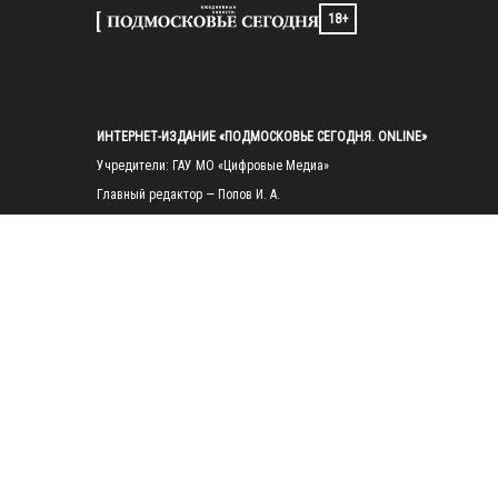
18+
ИНТЕРНЕТ-ИЗДАНИЕ «ПОДМОСКОВЬЕ СЕГОДНЯ. ONLINE»
Учредители: ГАУ МО «Цифровые Медиа»

Главный редактор — Попов И. А.

Тел.: 
+7(495)223-35-11
E-mail: 
mosregtoday@mosregtoday.ru
Зарегистрировано Федеральной службой по надзору в сфере связи, 
информационных технологий и массовых коммуникаций 
(Роскомнадзор) Рег. номер ЭЛ № ФС77-89830 от 28.07.2025

На сайте mosregtoday.ru применяются рекомендательные технологии 
(информационные технологии предоставления информации на основе
сбора, систематизации и анализа сведений, относящихся к 
предпочтениям пользователей сети «Интернет», находящихся на 
территории Российской Федерации).
 Подробная информация
© 2026 ПРАВА НА ВСЕ МАТЕРИАЛЫ САЙТА ПРИНАДЛЕЖАТ ГАУ МО 
"ЦИФРОВЫЕ МЕДИА" (ОГРН: 1255000059467).