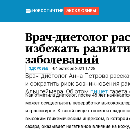
НОВОСТИ
ЧТИВО
ЭКСКЛЮЗИВЫ
Врач-диетолог рас
избежать развит
заболеваний
04 октября 2021 17:28
ЗДОРОВЬЕ
Врач-диетолог Анна Петрова расска
и сократить риск возникновения рак
Альцгеймера. Об этом
пишет
газета 
Как отметила диетолог, после 45 лет начинает
может осуществлять переработку высококало
и трансжиров. К такой пище относятся сладости
высоким гликемическим индексом, в которой 
сахара, оказывает негативное влияние на кожу