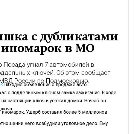
шка с дубликатами
 иномарок в МО
 Посада угнал 7 автомобилей в
ддельных ключей. Об этом сообщает
 МВД России по Подмосковью.
ик
находил объявления о продаже авто,
жал с поддельным ключом замка зажигания. В ходе
 на настоящий ключ и уезжал домой. Ночью он
ключа.
7 иномарок. Ущерб составил более 5 миллионов
 отношении него возбудили уголовное дело. Ему