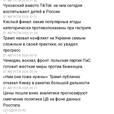
07 АВГУСТА 2026 01:42
Чуковский вместо TikTok: на чем сегодня
воспитывают детей в России
07 АВГУСТА 2026 01:21
Кислый финал: какие популярные ягоды
категорически противопоказаны при гастрите
07 АВГУСТА 2026 01:04
Трамп назвал конфликт на Украине самым
сложным в своей практике, но увидел
прогресс
07 АВГУСТА 2026 00:41
Чемодан, вокзал, фронт: польская партия ПиС
готовит жесткие меры против беженцев
07 АВГУСТА 2026 00:36
«Нам они тоже нужны»: Трамп публично
отказал Киеву в ракетах большой дальности
07 АВГУСТА 2026 00:21
Цены пошли вниз: аналитики прогнозируют
смягчение политики ЦБ на фоне данных
Росстата
СЕГОДНЯ 23:40