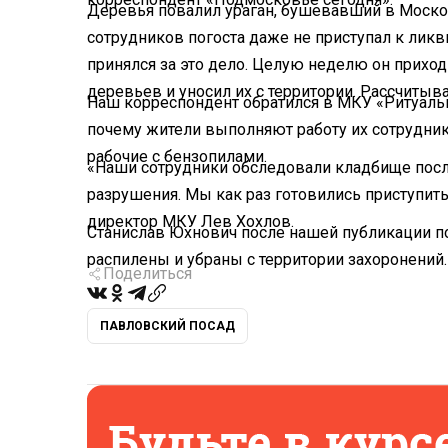
Деревья повалил ураган, бушевавший в Московс
сотрудников погоста даже не приступал к ликв
принялся за это дело. Целую неделю он приход
деревьев и уносил их с территории. Рассчитыва
Наш корреспондент обратился в МКУ «Ритуаль
почему жители выполняют работу их сотрудни
рабочие с бензопилами.
«Наши сотрудники обследовали кладбище посл
разрушения. Мы как раз готовились приступить 
директор МКУ Лев Хохлов.
Станислав Юхнович после нашей публикации по
распилены и убраны с территории захоронений.
Поделиться
ПАВЛОВСКИЙ ПОСАД