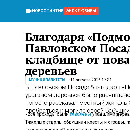
НОВОСТИ
ЧТИВО
ЭКСКЛЮЗИВЫ
Благодаря «Подмо
Павловском Поса
кладбище от пов
деревьев
11 августа 2016 17:31
МУНИЦИПАЛИТЕТЫ
В Павловском Посаде благодаря «П
ураганом деревьев было расчищен
погосте рассказал местный житель 
пробраться к могиле своей бабушки
«Все проходы были
завалены
упавшими деревь
Тяжелые стволы обрушили кресты и ограды, по
корреспондент «Подмосковье сегодня».