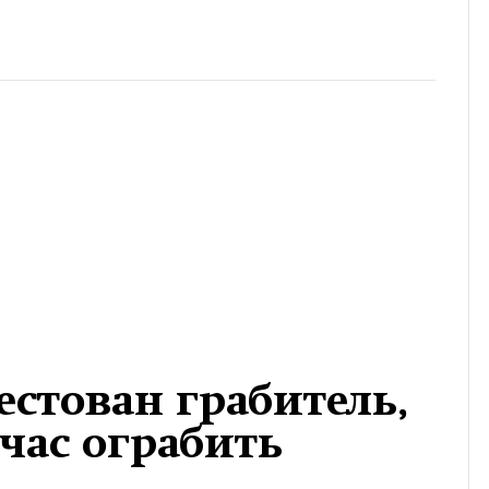
естован грабитель,
час ограбить