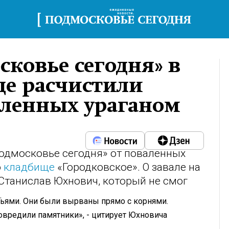
сковье сегодня» в
де расчистили
аленных ураганом
одмосковье сегодня» от поваленных
о
кладбище
«Городковское». О завале на
Станислав Юхнович, который не смог
.
ями. Они были вырваны прямо с корнями.
вредили памятники», - цитирует Юхновича