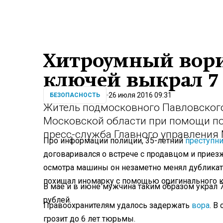
Хитроумный вори
ключей выкрал 7
26 июля 2016 09:31
БЕЗОПАСНОСТЬ
Житель подмосковного Павловского
Московской области при помощи по
пресс-служба Главного управления
Про информации полиции, 35-летний
преступн
договаривался о встрече с продавцом и приез
осмотра машины он незаметно менял дубликат
похищал иномарку с помощью оригинального 
В мае и в июне мужчина таким образом украл 
рублей.
Правоохранителям удалось задержать
вора
. В
грозит до 6 лет тюрьмы.