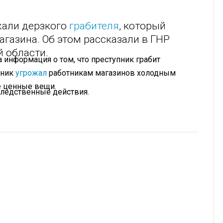
жали дерзкого
грабителя
, который
агазина. Об этом рассказали в ГНР
 области.
а информация о том, что преступник грабит
пник
угрожал
работникам магазинов холодным
е ценные вещи.
следственные действия.