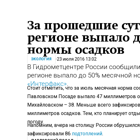
За прошедшие су
регионе выпало 
нормы осадков
23 июля 2016 13:02
ЭКОЛОГИЯ
В Гидрометцентре России сообщили
регионе выпало до 50% месячной 
«Интерфакс»
.
Стоит отметить, что за июль месячная норма с
Павловском Посаде выпало 47 миллиметров ос
Михайловском – 38. Меньше всего зафиксиров
миллиметров осадков. Тем, кто планирует отд
погоду.
Напомним, вчера на столицу России обрушился
зафиксировали 86
подтоплений
.