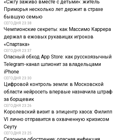
«Сжгу заживо вместе с детьми»: житель
Приморья несколько лет держит в страхе
бывшую семью
СЕГОДНЯ 23:38
Чемпионские секреты: как Массимо Каррера
держал в ежовых рукавицах игроков
«Спартака»
СЕГОДНЯ 23:37
Опасный обход App Store: как русскоязычный
Telegram-канал шпионит за владельцами
iPhone
СЕГОДНЯ 23:30
Может ли
Цифровой контроль земли: в Московской
президент
Залужный
области нейросеть впервые назначила штраф
Казахстана помочь
высказался:
за борщевик
переговорам
«Украине НАТО не
СЕГОДНЯ 23:26
Москвы и Киева
светит»
Королевский визит в эпицентр хаоса: Филипп
VI лично отправится в охваченную кризисом
Сеуту
СЕГОДНЯ 23:25
Сезонное обострение: опасная инфекция