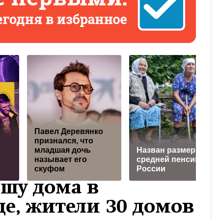
Павел Деревянко
признался, что
младшая дочь
Назван размер
называет его
средней пенсии в
скуфом
России
шу дома в
е, жители 30 домов