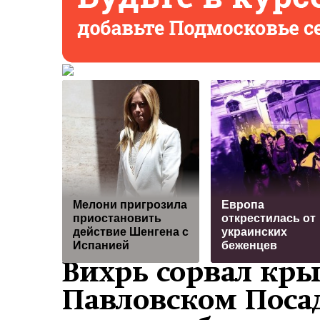
Мелони пригрозила
Европа
приостановить
открестилась от
действие Шенгена с
украинских
Испанией
беженцев
Вихрь сорвал кры
Павловском Посад