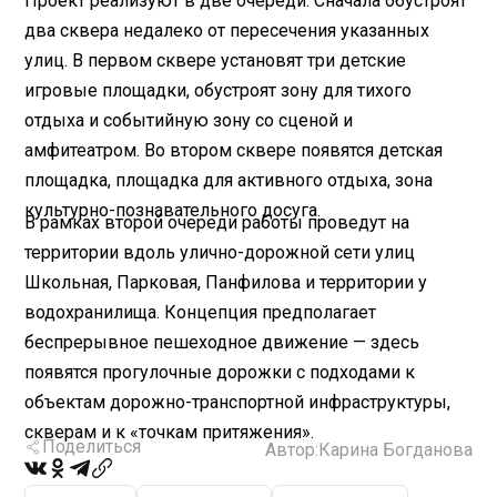
Проект реализуют в две очереди. Сначала обустроят
два сквера недалеко от пересечения указанных
улиц. В первом сквере установят три детские
игровые площадки, обустроят зону для тихого
отдыха и событийную зону со сценой и
амфитеатром. Во втором сквере появятся детская
площадка, площадка для активного отдыха, зона
культурно-познавательного досуга.
В рамках второй очереди работы проведут на
территории вдоль улично-дорожной сети улиц
Школьная, Парковая, Панфилова и территории у
водохранилища. Концепция предполагает
беспрерывное пешеходное движение — здесь
появятся прогулочные дорожки с подходами к
объектам дорожно-транспортной инфраструктуры,
скверам и к «точкам притяжения».
Поделиться
Автор:
Карина Богданова