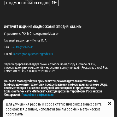
18+
ИНТЕРНЕТ-ИЗДАНИЕ «ПОДМОСКОВЬЕ СЕГОДНЯ. ONLINE»
Учредители: ГАУ МО «Цифровые Медиа»

Главный редактор — Попов И. А.

Тел.: 
+7(495)223-35-11
E-mail: 
mosregtoday@mosregtoday.ru
Зарегистрировано Федеральной службой по надзору в сфере связи, 
информационных технологий и массовых коммуникаций (Роскомнадзор) Рег. 
номер ЭЛ № ФС77-89830 от 28.07.2025

На сайте mosregtoday.ru применяются рекомендательные технологии 
(информационные технологии предоставления информации на основе сбора, 
систематизации и анализа сведений, относящихся к предпочтениям 
пользователей сети «Интернет», находящихся на территории Российской 
Федерации).
 Подробная информация
© 2026 ПРАВА НА ВСЕ МАТЕРИАЛЫ САЙТА ПРИНАДЛЕЖАТ ГАУ МО "ЦИФРОВЫЕ 
Для улучшения работы и сбора статистических данных сайта
МЕДИА" (ОГРН: 1255000059467).
собираются данные, используя файлы cookie и метрические
программы.