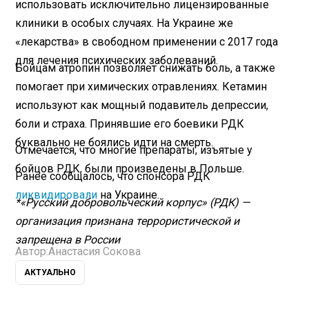
использовать исключительно лицензированные
клиники в особых случаях. На Украине же
«лекарства» в свободном применении с 2017 года
для лечения психических заболеваний.
Бойцам атропин позволяет снижать боль, а также
помогает при химических отравлениях. Кетамин
используют как мощный подавитель депрессии,
боли и страха. Принявшие его боевики РДК
буквально не боялись идти на смерть.
Отмечается, что многие препараты, изъятые у
бойцов РДК, были произведены в Польше.
Ранее сообщалось, что спонсора РДК
ликвидировали
на Украине.
*«Русский добровольческий корпус» (РДК) —
организация признана террористической и
запрещена в России
Автор:
Анастасия Сокова
АКТУАЛЬНО