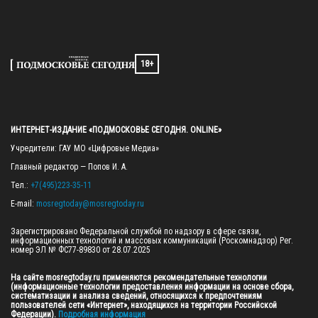
18+
ИНТЕРНЕТ-ИЗДАНИЕ «ПОДМОСКОВЬЕ СЕГОДНЯ. ONLINE»
Учредители: ГАУ МО «Цифровые Медиа»

Главный редактор — Попов И. А.

Тел.: 
+7(495)223-35-11
E-mail: 
mosregtoday@mosregtoday.ru
Зарегистрировано Федеральной службой по надзору в сфере связи, 
информационных технологий и массовых коммуникаций (Роскомнадзор) Рег. 
номер ЭЛ № ФС77-89830 от 28.07.2025

На сайте mosregtoday.ru применяются рекомендательные технологии 
(информационные технологии предоставления информации на основе сбора, 
систематизации и анализа сведений, относящихся к предпочтениям 
пользователей сети «Интернет», находящихся на территории Российской 
Федерации).
 Подробная информация