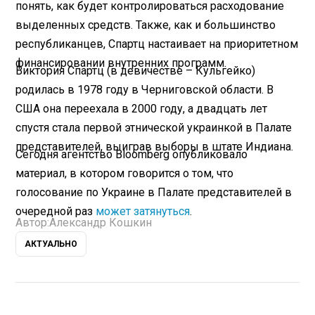
понять, как будет контролироваться расходование
выделенных средств. Также, как и большинство
республиканцев, Спартц настаивает на приоритетном
финансировании внутренних программ.
Виктория Спартц (в девичестве – Кульгейко)
родилась в 1978 году в Черниговской области. В
США она переехала в 2000 году, а двадцать лет
спустя стала первой этнической украинкой в Палате
представителей, выиграв выборы в штате Индиана.
Сегодня агентство Bloomberg опубликовало
материал, в котором говорится о том, что
голосование по Украине в Палате представителей в
очередной раз
может затянуться
.
Автор:
Александр Кошкин
АКТУАЛЬНО