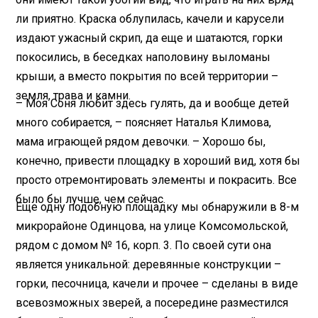
ли приятно. Краска облупилась, качели и карусели
издают ужасный скрип, да еще и шатаются, горки
покосились, в беседках наполовину выломаны
крыши, а вместо покрытия по всей территории –
земля, трава и камни.
– Моя Соня любит здесь гулять, да и вообще детей
много собирается, – поясняет Наталья Климова,
мама играющей рядом девочки. – Хорошо бы,
конечно, привести площадку в хороший вид, хотя бы
просто отремонтировать элементы и покрасить. Все
было бы лучше, чем сейчас.
Еще одну подобную площадку мы обнаружили в 8-м
микрорайоне Одинцова, на улице Комсомольской,
рядом с домом № 16, корп. 3. По своей сути она
является уникальной: деревянные конструкции –
горки, песочница, качели и прочее – сделаны в виде
всевозможных зверей, а посередине разместился