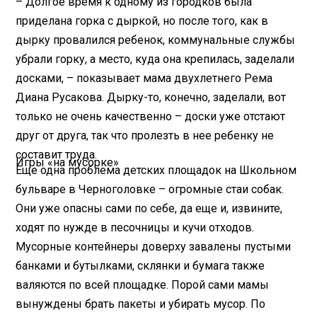
– Долгое время к одному из городков была
приделана горка с дыркой, но после того, как в
дырку провалился ребенок, коммунальные службы
убрали горку, а место, куда она крепилась, заделали
досками, – показывает мама двухлетнего Рема
Диана Русакова. Дырку-то, конечно, заделали, вот
только не очень качественно – доски уже отстают
друг от друга, так что пролезть в нее ребенку не
составит труда.
Игры «на мусорке»
Еще одна проблема детских площадок на Школьном
бульваре в Черноголовке – огромные стаи собак.
Они уже опасны сами по себе, да еще и, извините,
ходят по нужде в песочницы и кучи отходов.
Мусорные контейнеры доверху завалены пустыми
банками и бутылками, склянки и бумага также
валяются по всей площадке. Порой сами мамы
вынуждены брать пакеты и убирать мусор. По