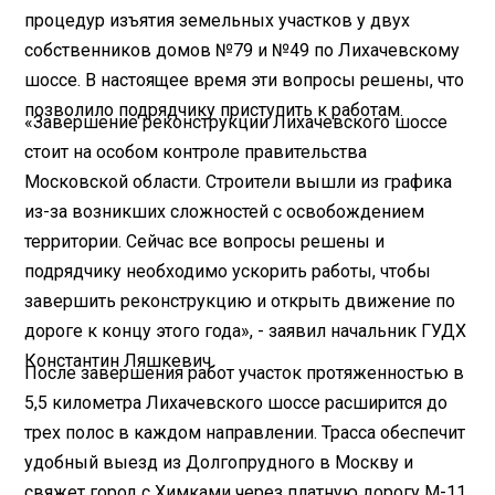
процедур изъятия земельных участков у двух
собственников домов №79 и №49 по Лихачевскому
шоссе. В настоящее время эти вопросы решены, что
позволило подрядчику приступить к работам.
«Завершение реконструкции Лихачевского шоссе
стоит на особом контроле правительства
Московской области. Строители вышли из графика
из-за возникших сложностей с освобождением
территории. Сейчас все вопросы решены и
подрядчику необходимо ускорить работы, чтобы
завершить реконструкцию и открыть движение по
дороге к концу этого года», - заявил начальник ГУДХ
Константин Ляшкевич.
После завершения работ участок протяженностью в
5,5 километра Лихачевского шоссе расширится до
трех полос в каждом направлении. Трасса обеспечит
удобный выезд из Долгопрудного в Москву и
свяжет город с Химками через платную дорогу М-11.