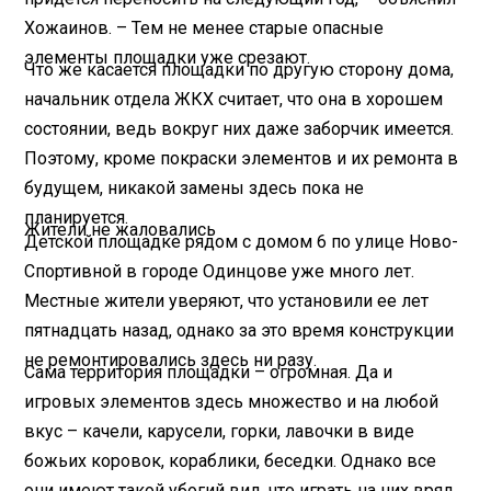
Хожаинов. – Тем не менее старые опасные
элементы площадки уже срезают.
Что же касается площадки по другую сторону дома,
начальник отдела ЖКХ считает, что она в хорошем
состоянии, ведь вокруг них даже заборчик имеется.
Поэтому, кроме покраски элементов и их ремонта в
будущем, никакой замены здесь пока не
планируется.
Жители не жаловались
Детской площадке рядом с домом 6 по улице Ново-
Спортивной в городе Одинцове уже много лет.
Местные жители уверяют, что установили ее лет
пятнадцать назад, однако за это время конструкции
не ремонтировались здесь ни разу.
Сама территория площадки – огромная. Да и
игровых элементов здесь множество и на любой
вкус – качели, карусели, горки, лавочки в виде
божьих коровок, кораблики, беседки. Однако все
они имеют такой убогий вид, что играть на них вряд