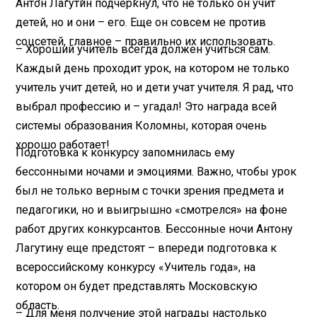
Антон Лагутин подчеркнул, что не только он учит
детей, но и они – его. Еще он совсем не против
соцсетей, главное – правильно их использовать.
– Хороший учитель всегда должен учиться сам.
Каждый день проходит урок, на котором не только
учитель учит детей, но и дети учат учителя. Я рад, что
выбрал профессию и – угадал! Это награда всей
системы образования Коломны, которая очень
хорошо работает!
Подготовка к конкурсу запомнилась ему
бессонными ночами и эмоциями. Важно, чтобы урок
был не только верным с точки зрения предмета и
педагогики, но и выигрышно «смотрелся» на фоне
работ других конкурсантов. Бессонные ночи Антону
Лагутину еще предстоят – впереди подготовка к
всероссийскому конкурсу «Учитель года», на
котором он будет представлять Московскую
область.
– Для меня получение этой награды настолько