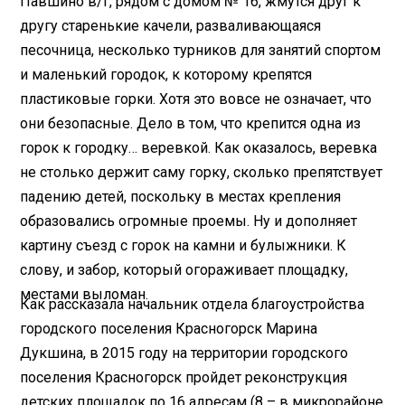
Павшино в/г, рядом с домом № 16, жмутся друг к
другу старенькие качели, разваливающаяся
песочница, несколько турников для занятий спортом
и маленький городок, к которому крепятся
пластиковые горки. Хотя это вовсе не означает, что
они безопасные. Дело в том, что крепится одна из
горок к городку… веревкой. Как оказалось, веревка
не столько держит саму горку, сколько препятствует
падению детей, поскольку в местах крепления
образовались огромные проемы. Ну и дополняет
картину съезд с горок на камни и булыжники. К
слову, и забор, который огораживает площадку,
местами выломан.
Как рассказала начальник отдела благоустройства
городского поселения Красногорск Марина
Дукшина, в 2015 году на территории городского
поселения Красногорск пройдет реконструкция
детских площадок по 16 адресам (8 – в микрорайоне