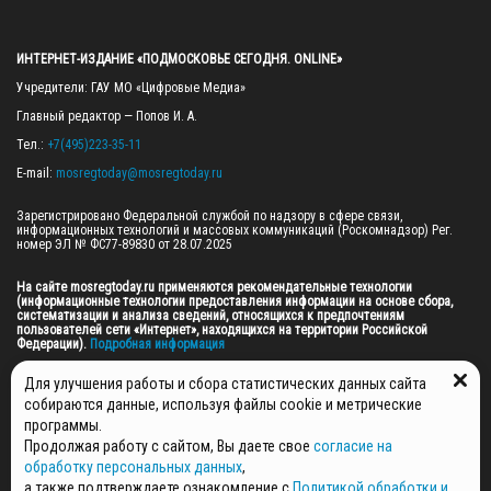
ИНТЕРНЕТ-ИЗДАНИЕ «ПОДМОСКОВЬЕ СЕГОДНЯ. ONLINE»
Учредители: ГАУ МО «Цифровые Медиа»

Главный редактор — Попов И. А.

Тел.: 
+7(495)223-35-11
E-mail: 
mosregtoday@mosregtoday.ru
Зарегистрировано Федеральной службой по надзору в сфере связи, 
информационных технологий и массовых коммуникаций (Роскомнадзор) Рег. 
номер ЭЛ № ФС77-89830 от 28.07.2025

На сайте mosregtoday.ru применяются рекомендательные технологии 
(информационные технологии предоставления информации на основе сбора, 
систематизации и анализа сведений, относящихся к предпочтениям 
пользователей сети «Интернет», находящихся на территории Российской 
Федерации).
 Подробная информация
© 2026 ПРАВА НА ВСЕ МАТЕРИАЛЫ САЙТА ПРИНАДЛЕЖАТ ГАУ МО "ЦИФРОВЫЕ 
Для улучшения работы и сбора статистических данных сайта
МЕДИА" (ОГРН: 1255000059467).
собираются данные, используя файлы cookie и метрические
программы.
Продолжая работу с сайтом, Вы даете свое
согласие на
ПОЛИТИКА ОБРАБОТКИ И ЗАЩИТЫ ПЕРСОНАЛЬНЫХ ДАННЫХ
обработку персональных данных
,
НОВОСТИ
а также подтверждаете ознакомление с
Политикой обработки и