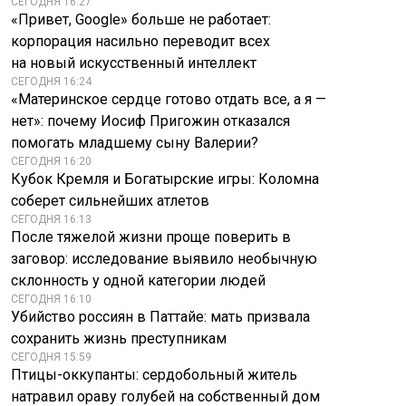
СЕГОДНЯ 16:27
«Привет, Google» больше не работает:
корпорация насильно переводит всех
на новый искусственный интеллект
СЕГОДНЯ 16:24
«Материнское сердце готово отдать все, а я —
нет»: почему Иосиф Пригожин отказался
помогать младшему сыну Валерии?
СЕГОДНЯ 16:20
Кубок Кремля и Богатырские игры: Коломна
соберет сильнейших атлетов
СЕГОДНЯ 16:13
После тяжелой жизни проще поверить в
заговор: исследование выявило необычную
склонность у одной категории людей
СЕГОДНЯ 16:10
Убийство россиян в Паттайе: мать призвала
сохранить жизнь преступникам
СЕГОДНЯ 15:59
Птицы-оккупанты: сердобольный житель
натравил ораву голубей на собственный дом