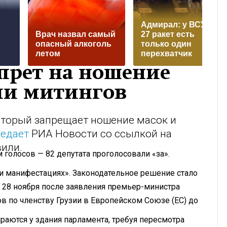
Адмирал: у ВСУ на
Врач назвал самый
27 ракет есть
опасный алкоголь
только один
летом
перехватчик
апрет на ношение
ми митингов
оторый запрещает ношение масок и
редает
РИА Новости со ссылкой на
или.
олосов — 82 депутата проголосовали «за».
и манифестациях». Законодательное решение стало
ь 28 ноября после заявления премьер-министра
в по членству Грузии в Европейском Союзе (ЕС) до
раются у здания парламента, требуя пересмотра