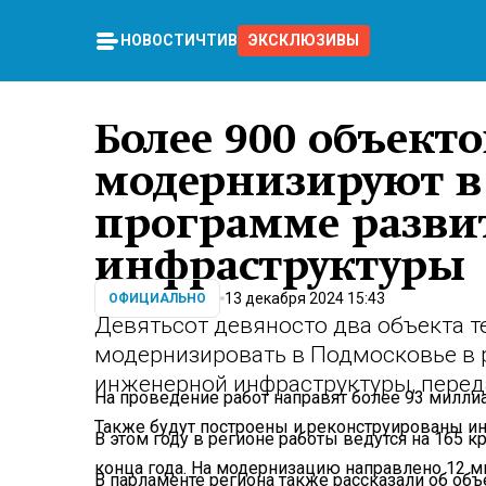
НОВОСТИ
ЧТИВО
ЭКСКЛЮЗИВЫ
Более 900 объект
модернизируют в
программе разви
инфраструктуры
13 декабря 2024 15:43
ОФИЦИАЛЬНО
Девятьсот девяносто два объекта 
модернизировать в Подмосковье в
инженерной инфраструктуры, перед
На проведение работ направят более 93 миллиа
Также будут построены и реконструированы и
В этом году в регионе работы ведутся на 165 к
конца года. На модернизацию направлено 12 м
В парламенте региона также рассказали об объ