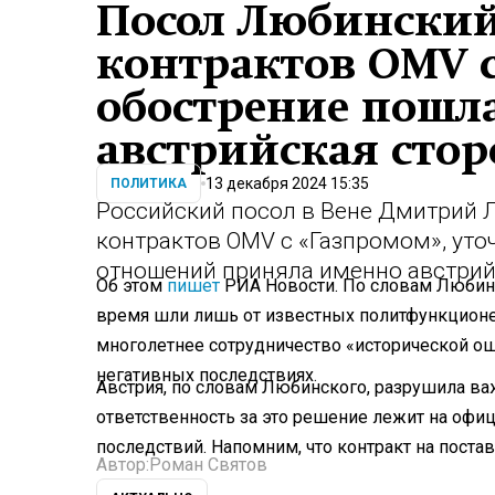
Посол Любинский
контрактов OMV с
обострение пошл
австрийская стор
13 декабря 2024 15:35
ПОЛИТИКА
Российский посол в Вене Дмитрий
контрактов OMV с «Газпромом», уточ
отношений приняла именно австрий
Об этом
пишет
РИА Новости. По словам Любинс
время шли лишь от известных политфункционер
многолетнее сотрудничество «исторической оши
негативных последствиях.
Австрия, по словам Любинского, разрушила ва
ответственность за это решение лежит на офиц
последствий. Напомним, что контракт на поста
Автор:
Роман Святов