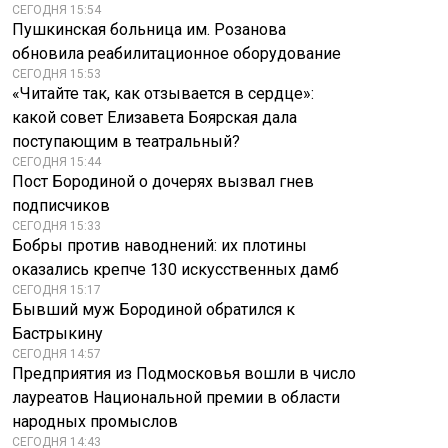
СЕГОДНЯ 15:54
Пушкинская больница им. Розанова
Модель Варгас
Пугачева заново
обновила реабилитационное оборудование
расстреляли в
учится ходить
СЕГОДНЯ 15:53
Колумбии после
после сложной
«Читайте так, как отзывается в сердце»:
тренировки
операции
какой совет Елизавета Боярская дала
поступающим в театральный?
СЕГОДНЯ 15:44
Пост Бородиной о дочерях вызвал гнев
подписчиков
СЕГОДНЯ 15:33
Бобры против наводнений: их плотины
оказались крепче 130 искусственных дамб
СЕГОДНЯ 15:17
Бывший муж Бородиной обратился к
Бастрыкину
СЕГОДНЯ 14:57
Предприятия из Подмосковья вошли в число
лауреатов Национальной премии в области
народных промыслов
СЕГОДНЯ 14:43