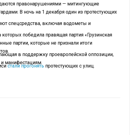
ждаются правонарушениями — митингующие
ардами. В ночь на 1 декабря один из протестующих
няют спецсредства, включая водометы и
а которых победила правящая партия «Грузинская
нные партии, которые не признали итоги
тов.
пающая в поддержку проевропейской оппозиции,
 и манифестациям.
лиси
стали прогонять
протестующих с улиц.