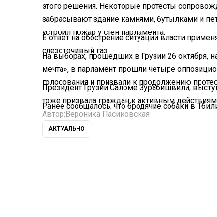
этого решения. Некоторые протесты сопрово
забрасывают здание камнями, бутылками и пет
устроил пожар у стен парламента.
В ответ на обострение ситуации власти приме
слезоточивый газ.
На выборах, прошедших в Грузии 26 октября, н
мечта», в парламент прошли четыре оппозицио
голосования и призвали к продолжению протес
Президент Грузии Саломе Зурабишвили, высту
тоже призвала граждан к активным действиям
Ранее сообщалось, что бродячие собаки в Тби
Автор:
Вероника Пасиковская
АКТУАЛЬНО