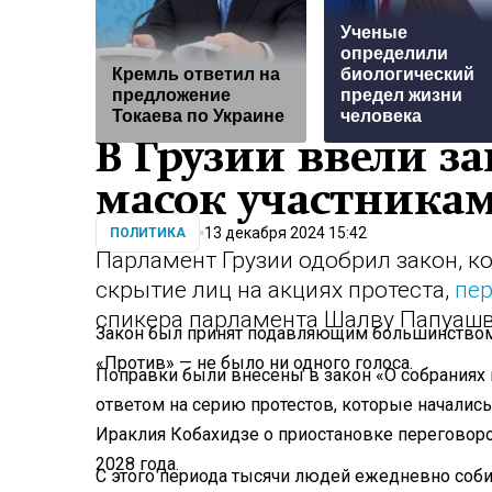
Ученые
определили
Кремль ответил на
биологический
предложение
предел жизни
Токаева по Украине
человека
В Грузии ввели з
масок участника
13 декабря 2024 15:42
ПОЛИТИКА
Парламент Грузии одобрил закон, к
скрытие лиц на акциях протеста,
пе
спикера парламента Шалву Папуашв
Закон был принят подавляющим большинством г
«Против» — не было ни одного голоса.
Поправки были внесены в закон «О собраниях 
ответом на серию протестов, которые началис
Ираклия Кобахидзе о приостановке переговоро
2028 года.
С этого периода тысячи людей ежедневно соби