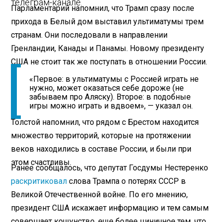
телеграм-канале.
Парламентарий напомнил, что Трамп сразу после
прихода в Белый дом выставил ультиматумы трем
странам. Они последовали в направлении
Гренландии, Канады и Панамы. Новому президенту
США не стоит так же поступать в отношении России.
«Первое: в ультиматумы с Россией играть не
нужно, может оказаться себе дороже (не
забываем про Аляску). Второе: в подобные
игры можно играть и вдвоем», — указал он.
Толстой напомнил, что рядом с Брестом находится
множество территорий, которые на протяжении
веков находились в составе России, и были при
этом счастливы.
Ранее сообщалось, что депутат Госдумы Нестеренко
раскритиковал
слова Трампа о потерях СССР в
Великой Отечественной войне. По его мнению,
президент США искажает информацию и тем самым
совершает кощунство, еще более циничное тем, что