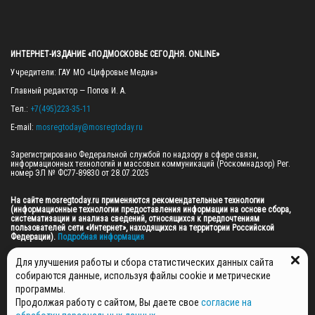
ИНТЕРНЕТ-ИЗДАНИЕ «ПОДМОСКОВЬЕ СЕГОДНЯ. ONLINE»
Учредители: ГАУ МО «Цифровые Медиа»

Главный редактор — Попов И. А.

Тел.: 
+7(495)223-35-11
E-mail: 
mosregtoday@mosregtoday.ru
Зарегистрировано Федеральной службой по надзору в сфере связи, 
информационных технологий и массовых коммуникаций (Роскомнадзор) Рег. 
номер ЭЛ № ФС77-89830 от 28.07.2025

На сайте mosregtoday.ru применяются рекомендательные технологии 
(информационные технологии предоставления информации на основе сбора, 
систематизации и анализа сведений, относящихся к предпочтениям 
пользователей сети «Интернет», находящихся на территории Российской 
Федерации).
 Подробная информация
© 2026 ПРАВА НА ВСЕ МАТЕРИАЛЫ САЙТА ПРИНАДЛЕЖАТ ГАУ МО "ЦИФРОВЫЕ 
Для улучшения работы и сбора статистических данных сайта
МЕДИА" (ОГРН: 1255000059467).
собираются данные, используя файлы cookie и метрические
программы.
Продолжая работу с сайтом, Вы даете свое
согласие на
ПОЛИТИКА ОБРАБОТКИ И ЗАЩИТЫ ПЕРСОНАЛЬНЫХ ДАННЫХ