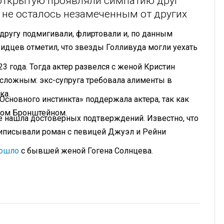
 открытую проявляли симпатию друг
о не осталось незамеченным от других
 другу подмигивали, флиртовали и, по данным
видцев отметил, что звезды Голливуда могли уехать
3 года. Тогда актер развелся с женой Кристин
сложным: экс-супруга требовала алименты в
ка.
Основного инстинкта» поддержала актера, так как
илом Бронштейном.
е нашла достоверных подтверждений. Известно, что
риписывали роман с певицей Джуэл и Рейни
.
зошло
с бывшей женой Гогена Солнцева.