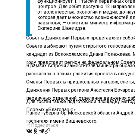
функционирует 1,1 тысячи первичных отде
центров. Для ребят доступно 12 направлен
от волонтерства, экологии и медиа, до нау
которая дает множество возможностей дл
навыков», — отметила министр информац
Екатерина Швелидзе.
Совет в Движении Первых представляет собой
Совета выбирают путем открытого голосования
кандидат из Волоколамска Диана Полежаева, 
году представит регион на федеральном Совет
В рамках встречи заместитель министра образ
рассказала о планах развития проекта в следу
Смены Первых в пришкольных лагерях, слеты,
Движения Первых региона Анастасия Бочарова 
первичных отделений, отделения движения раб
Для гостей также подготовили площадку метод
Первых «Благодарю».
Ранее губернатор Московской области Андрей
госпиталя имени Вишневского.
Поделиться