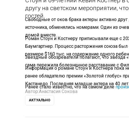
Стоун и 69-летний Кевин Костнер в
другу на светском мероприятии, чт
гостей.
Свободные от оков брака актеры активно друг
источника, обменялись номерами. Один из оче
домой вместе.
Роман Стоун и Костнеру приписывали еще с 202
Баумгартнер. Процесс расторжения союза был 
размере $160 тыс. на содержание одного ребен
Звездные обозреватели полагают, что звезда «
сама пережила болезненное расставание с Ф
Информация о романе Стоун и Костнера пока н
ранее обладателю премии «Золотой глобус» п
Кастанедо. Последняя младше актера на 40 лет
Ранее стало известно, что на самом деле
прои
Автор:
Анастасия Сокова
АКТУАЛЬНО