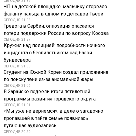
СЕГОДНЯ 21:39
ЧП на детской площадке: мальчику оторвало
фалангу пальца в одном из детсадов Твери
СЕГОДНЯ 21:38
Тревога в Сербии: оппозиция опасается
потери поддержки России по вопросу Косова
СЕГОДНЯ 21:37
Кружил над полицией: подробности ночного
инцидента с беспилотником над базой
бундесвера
СЕГОДНЯ 21:08
Студент из Южной Кореи создал приложение
по поиску тени из-за аномальной жары
СЕГОДНЯ 21:06
В Зарайске подвели итоги пятилетней
программы развития городского округа
СЕГОДНЯ 21:01
«Мы уже не вернемся»: в деле о загадочно
пропавшей в тайге семье появилась
пугающая аудиозапись
СЕГОДНЯ 20:59