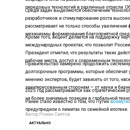
передовых технологий в различные отрасли. О
Среди задач выделяются обеспечение техноло
разработчиков и стимулирование роста высок
рассматривает не только способы увеличения 
механизмы формирования благоприятной среды
Кроме того, акцент делается на поддержку нау
международных проектах, что позволит России
Президент отметил, что результаты таких дей
рабочие места, доступ к современным техноло
Правительство намерено продолжить системну
долгосрочные программы, которые обеспечат у
мнению экспертов, будет зависеть от того, на
заинтересованным сторонам — от науки и бизне
2025 год рассматривается как стратегический 
на более значимые позиции в глобальной техно
Ранее стало известно о том, что Путин
возмути
предупредили о лимитах по семейной ипотеке.
Автор:
Роман Святов
АКТУАЛЬНО