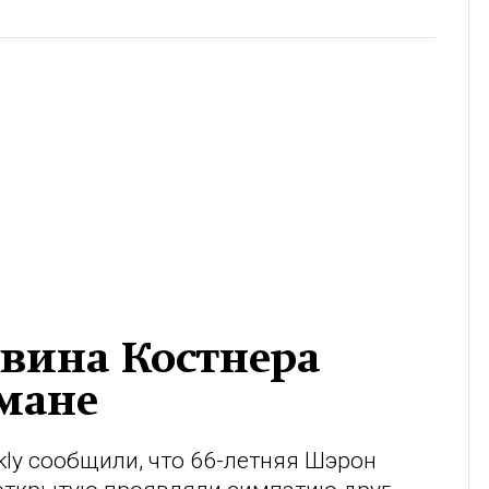
вина Костнера
мане
ly сообщили, что 66-летняя Шэрон