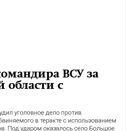
командира ВСУ за
й области с
удил уголовное дело против
бвиняемого в теракте с использованием
в. Под ударом оказалось село Большое