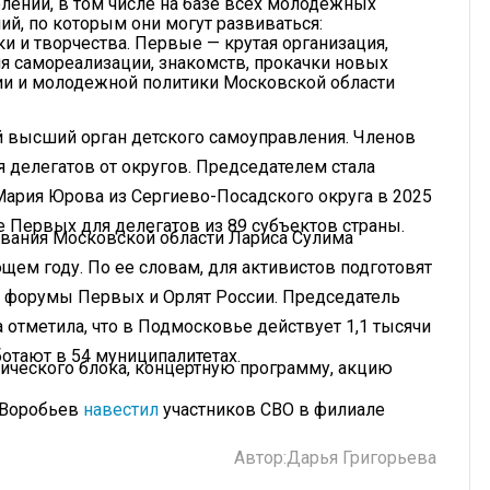
лений, в том числе на базе всех молодежных
ий, по которым они могут развиваться:
ки и творчества. Первые — крутая организация,
я самореализации, знакомств, прокачки новых
ии и молодежной политики Московской области
 высший орган детского самоуправления. Членов
 делегатов от округов. Председателем стала
Мария Юрова из Сергиево-Посадского округа в 2025
е Первых для делегатов из 89 субъектов страны.
ования Московской области Лариса Сулима
ющем году. По ее словам, для активистов подготовят
 форумы Первых и Орлят России. Председатель
отметила, что в Подмосковье действует 1,1 тысячи
отают в 54 муниципалитетах.
ического блока, концертную программу, акцию
 Воробьев
навестил
участников СВО в филиале
Автор:
Дарья Григорьева