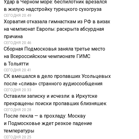
Удар в Черном море: беспилотник врезался
в жилую надстройку турецкого сухогруза
СЕГОДНЯ 20:49
Хорватия отказала гимнасткам из РФ в визах
на чемпионат Европы: раскрыта абсурдная
причина
СЕГОДНЯ 20:46
Сборная Подмосковья заняла третье место
на Всероссийском чемпионате ГИМС
в Тольятти
СЕГОДНЯ 20:41
СК вмешался в дело пропавших Усольцевых
после «слива» странного аудиосообщения
СЕГОДНЯ 20:33
Оставили записку и исчезли: в Иркутске
прекращены поиски пропавших близняшек
СЕГОДНЯ 20:28
После пекла — в прохладу: Москву
и Подмосковье ждет резкое падение
температуры
СЕГОДНЯ 20:25