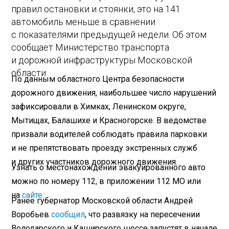
правил остановки и стоянки, это на 141
автомобиль меньше в сравнении
с показателями предыдущей недели. Об этом
сообщает Министерство транспорта
и дорожной инфраструктуры Московской
области.
По данным областного Центра безопасности
дорожного движения, наибольшее число нарушений
зафиксировали в Химках, Ленинском округе,
Мытищах, Балашихе и Красногорске. В ведомстве
призвали водителей соблюдать правила парковки
и не препятствовать проезду экстренных служб
и других участников дорожного движения.
Узнать о местонахождении эвакуированного авто
можно по номеру 112, в приложении 112 МО или
на
сайте
.
Ранее губернатор Московской области Андрей
Воробьев
сообщил
, что развязку на пересечении
Володарского и Каширского шоссе запустят в начале