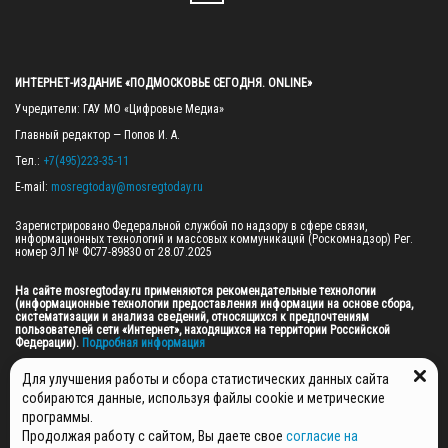
ИНТЕРНЕТ-ИЗДАНИЕ «ПОДМОСКОВЬЕ СЕГОДНЯ. ONLINE»
Учредители: ГАУ МО «Цифровые Медиа»

Главный редактор — Попов И. А.

Тел.: 
+7(495)223-35-11
E-mail: 
mosregtoday@mosregtoday.ru
Зарегистрировано Федеральной службой по надзору в сфере связи, 
информационных технологий и массовых коммуникаций (Роскомнадзор) Рег. 
номер ЭЛ № ФС77-89830 от 28.07.2025

На сайте mosregtoday.ru применяются рекомендательные технологии 
(информационные технологии предоставления информации на основе сбора, 
систематизации и анализа сведений, относящихся к предпочтениям 
пользователей сети «Интернет», находящихся на территории Российской 
Федерации).
 Подробная информация
© 2026 ПРАВА НА ВСЕ МАТЕРИАЛЫ САЙТА ПРИНАДЛЕЖАТ ГАУ МО "ЦИФРОВЫЕ 
Для улучшения работы и сбора статистических данных сайта
МЕДИА" (ОГРН: 1255000059467).
собираются данные, используя файлы cookie и метрические
программы.
Продолжая работу с сайтом, Вы даете свое
согласие на
ПОЛИТИКА ОБРАБОТКИ И ЗАЩИТЫ ПЕРСОНАЛЬНЫХ ДАННЫХ