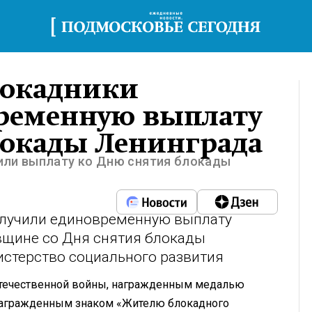
локадники
ременную выплату
локады Ленинграда
или выплату ко Дню снятия блокады
олучили единовременную выплату
овщине со Дня снятия блокады
истерство социального развития
Отечественной войны, награжденным медалью
, награжденным знаком «Жителю блокадного