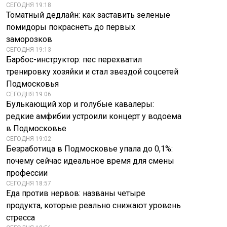
СЕГОДНЯ 19:18
Томатный дедлайн: как заставить зеленые
помидоры покраснеть до первых
заморозков
СЕГОДНЯ 19:13
Барбос-инструктор: пес перехватил
тренировку хозяйки и стал звездой соцсетей
Подмосковья
СЕГОДНЯ 19:06
Булькающий хор и голубые кавалеры:
редкие амфибии устроили концерт у водоема
в Подмосковье
СЕГОДНЯ 19:02
Безработица в Подмосковье упала до 0,1%:
почему сейчас идеальное время для смены
профессии
СЕГОДНЯ 18:57
Еда против нервов: названы четыре
продукта, которые реально снижают уровень
стресса