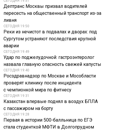
СЕГОДНЯ 19:51
Дептранс Москвы призвал водителей
пересесть на общественный транспорт из-за
ливня
СЕГОДНЯ 19:50
Реки из нечистот в подвалах и дворах: под
Сургутом устраняют последствия крупной
аварии
СЕГОДНЯ 19:49
Удар по поджелудочной: гастроэнтеролог
назвала главную опасность свежей капусты
СЕГОДНЯ 19:40
Росздравнадзор по Москве и Мособласти
проверят клинику после инцидента
с чемпионкой мира по фитнесу
СЕГОДНЯ 19:31
Казахстан впервые поднял в воздух БПЛА
с пассажиром на борту
СЕГОДНЯ 19:28
Первая в истории 500-балльница по ЕГЭ
стала студенткой МФТИ в Долгопрудном