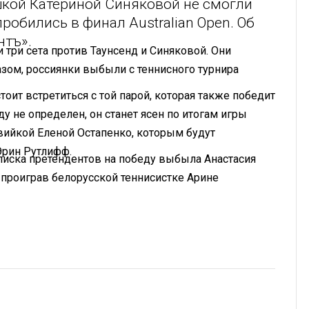
шкой Катериной Синяковой не смогли
пробились в финал Australian Open. Об
тъ».
три сета против Таунсенд и Синяковой. Они
образом, россиянки выбыли с теннисного турнира
оит встретиться с той парой, которая также победит
у не определен, он станет ясен по итогам игры
вийкой Еленой Остапенко, которым будут
Эрин Рутлифф.
 списка претендентов на победу выбыла Анастасия
 проиграв белорусской теннисистке Арине