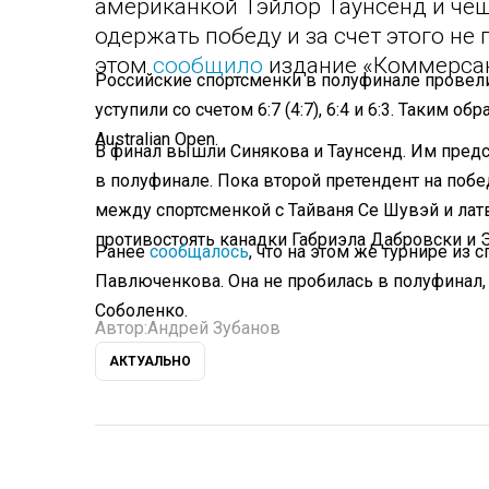
американкой Тэйлор Таунсенд и че
одержать победу и за счет этого не 
этом
сообщило
издание «Коммерсан
Российские спортсменки в полуфинале провели 
уступили со счетом 6:7 (4:7), 6:4 и 6:3. Таким 
Australian Open.
В финал вышли Синякова и Таунсенд. Им предст
в полуфинале. Пока второй претендент на побед
между спортсменкой с Тайваня Се Шувэй и лат
противостоять канадки Габриэла Дабровски и 
Ранее
сообщалось
, что на этом же турнире из
Павлюченкова. Она не пробилась в полуфинал,
Соболенко.
Автор:
Андрей Зубанов
АКТУАЛЬНО