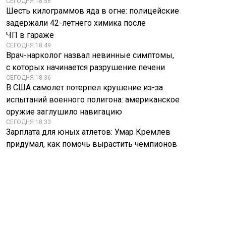
СЕГОДНЯ 18:56
Шесть килограммов яда в огне: полицейские
задержали 42-летнего химика после
ЧП в гараже
СЕГОДНЯ 18:49
Врач-нарколог назвал невинные симптомы,
с которых начинается разрушение печени
СЕГОДНЯ 18:36
В США самолет потерпел крушение из-за
испытаний военного полигона: американское
оружие заглушило навигацию
СЕГОДНЯ 18:33
Зарплата для юных атлетов: Умар Кремлев
придумал, как помочь вырастить чемпионов