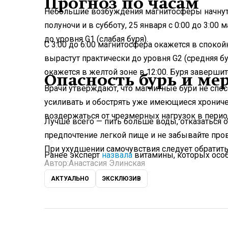
Прогноз по часам
Небольшие возбуждения магнитосферы начнутся 
полуночи и в субботу, 25 января с 0:00 до 3:00
до уровня G1 (слабая буря).
С 3:00 до 6:00 магнитосфера окажется в спокой
вырастут практически до уровня G2 (средняя бу
окажется в желтой зоне в 12:00. Буря завершитс
Опасность бурь и м
Врачи утверждают, что магнитные бури не спо
усиливать и обострять уже имеющиеся хронич
воздержаться от чрезмерных нагрузок в перио
Лучше всего — пить больше воды, отказаться о
предпочтение легкой пище и не забывайте пров
При ухудшении самочувствия следует обратитьс
Ранее эксперт
назвала
витамины, которых особ
Автор:
Анастасия Элинская
АКТУАЛЬНО
ЭКСКЛЮЗИВ