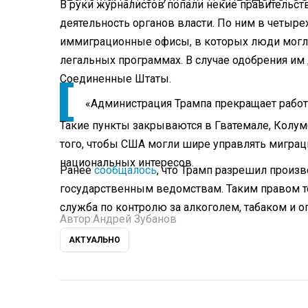
В руки журналистов попали некие правительс
деятельность органов власти. По ним в четыр
иммиграционные офисы, в которых люди могли
легальных программах. В случае одобрения им
Соединенные Штаты.
«Администрация Трампа прекращает работу
Такие пункты закрываются в Гватемале, Колумб
того, чтобы США могли шире управлять мигра
национальных интересов.
Ранее
сообщалось
, что Трамп разрешил произ
государственным ведомствам. Таким правом те
служба по контролю за алкоголем, табаком и 
Автор:
Андрей Зубанов
АКТУАЛЬНО