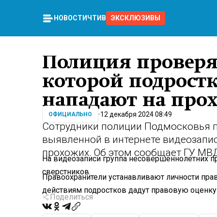
НОВОСТИ
ЧТИВО
ЭКСКЛЮЗИВЫ
Полиция проверяе
которой подрост
нападают на про
12 декабря 2024 08:49
ОФИЦИАЛЬНО
Сотрудники полиции Подмосковья п
выявленной в интернете видеозапи
прохожих. Об этом сообщает ГУ МВ
На видеозаписи группа несовершеннолетних пр
сверстников.
Правоохранители устанавливают личности пра
действиям подростков дадут правовую оценку 
Поделиться