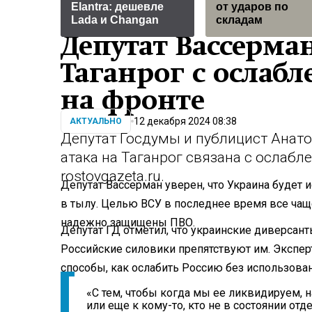
Elantra: дешевле
от ударов по
Lada и Changan
складам
Депутат Вассерман
Таганрог с ослаб
на фронте
12 декабря 2024 08:38
АКТУАЛЬНО
Депутат Госдумы и публицист Анато
атака на Таганрог связана с ослабл
rostovgazeta.ru.
Депутат Вассерман уверен, что Украина будет
в тылу. Целью ВСУ в последнее время все чащ
надежно защищены ПВО.
Депутат ГД отметил, что украинские диверсант
Российские силовики препятствуют им. Эксперт
способы, как ослабить Россию без использован
«С тем, чтобы когда мы ее ликвидируем, 
или еще к кому-то, кто не в состоянии от