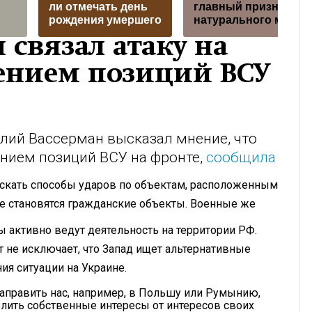
ли отмечать день
главный признак
рождения умершего
натурального мёда
 связал атаку на
лением позиций ВСУ
лий Вассерман высказал мнение, что
ением позиций ВСУ на фронте,
сообщила
 искать способы ударов по объектам, расположенным
е становятся гражданские объекты. Военные же
ы активно ведут деятельность на территории РФ.
 не исключает, что Запад ищет альтернативные
ия ситуации на Украине.
направить нас, например, в Польшу или Румынию,
делить собственные интересы от интересов своих