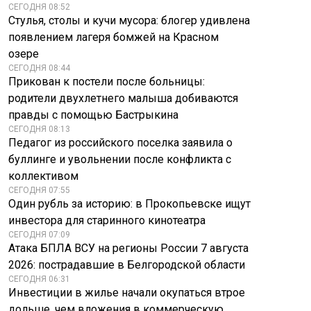
повысила цены
опасности ледяных
СЕГОДНЯ 08:52
Стулья, столы и кучи мусора: блогер удивлена
на Xbox в Европе
напитков для зубов
появлением лагеря бомжей на Красном
озере
СЕГОДНЯ 08:44
Прикован к постели после больницы:
родители двухлетнего малыша добиваются
правды с помощью Бастрыкина
СЕГОДНЯ 08:13
Педагог из российского поселка заявила о
буллинге и увольнении после конфликта с
коллективом
СЕГОДНЯ 07:55
Один рубль за историю: в Прокопьевске ищут
инвестора для старинного кинотеатра
СЕГОДНЯ 07:09
Атака БПЛА ВСУ на регионы России 7 августа
2026: пострадавшие в Белгородской области
СЕГОДНЯ 06:31
Инвестиции в жилье начали окупаться втрое
дольше, чем вложения в коммерческую