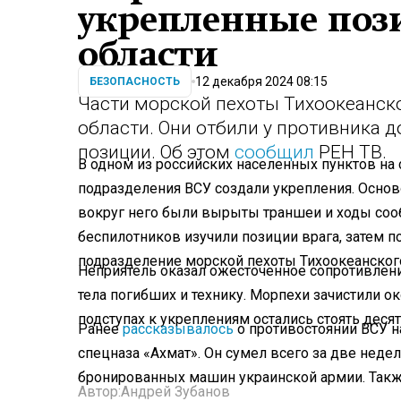
укрепленные поз
области
12 декабря 2024 08:15
БЕЗОПАСНОСТЬ
Части морской пехоты Тихоокеанско
области. Они отбили у противника
позиции. Об этом
сообщил
РЕН ТВ.
В одном из российских населенных пунктов на
подразделения ВСУ создали укрепления. Основ
вокруг него были вырыты траншеи и ходы соо
беспилотников изучили позиции врага, затем 
подразделение морской пехоты Тихоокеанског
Неприятель оказал ожесточенное сопротивление
тела погибших и технику. Морпехи зачистили 
подступах к укреплениям остались стоять деся
Ранее
рассказывалось
о противостоянии ВСУ на
спецназа «Ахмат». Он сумел всего за две неде
бронированных машин украинской армии. Также
Автор:
Андрей Зубанов