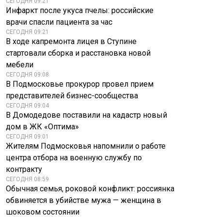
СЕГОДНЯ 09:21
Инфаркт после укуса пчелы: российские
врачи спасли пациента за час
СЕГОДНЯ 09:21
В ходе капремонта лицея в Ступине
стартовали сборка и расстановка новой
мебели
СЕГОДНЯ 09:08
В Подмосковье прокурор провел прием
представителей бизнес-сообщества
СЕГОДНЯ 09:04
В Домодедове поставили на кадастр новый
дом в ЖК «Оптима»
СЕГОДНЯ 09:01
Жителям Подмосковья напомнили о работе
центра отбора на военную службу по
контракту
СЕГОДНЯ 08:59
Обычная семья, роковой конфликт: россиянка
обвиняется в убийстве мужа — женщина в
Стоматолог
шоковом состоянии
Microsoft резко
предупредила об