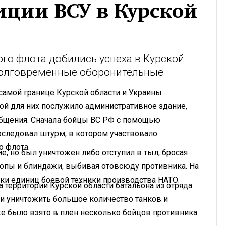
иции ВСУ в Курской
го флота добились успеха в Курской
 долговременные оборонительные
 самой границе Курской области и Украины
ой для них послужило административное здание,
бщения. Сначала бойцы ВС РФ с помощью
последовал штурм, в котором участвовало
о флота.
, но был уничтожен либо отступил в тыл, бросая
окопы и блиндажи, выбивая отовсюду противника. На
тки единиц боевой техники производства НАТО.
 территории Курской области батальона из отряда
ли уничтожить большое количество танков и
 было взято в плен несколько бойцов противника.