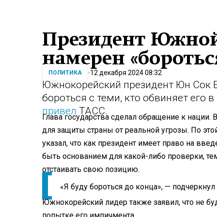
Президент Южной
намерен «боротьс
12 декабря 2024 08:32
ПОЛИТИКА
Южнокорейский президент Юн Сок Е
бороться с теми, кто обвиняет его 
привел
ТАСС.
Глава государства сделал обращение к нации. 
для защиты страны от реальной угрозы. По это
указал, что как президент имеет право на вве
быть основанием для какой-либо проверки, те
отстаивать свою позицию.
«Я буду бороться до конца», — подчеркнул
Южнокорейский лидер также заявил, что не буд
попытке его импичмента.