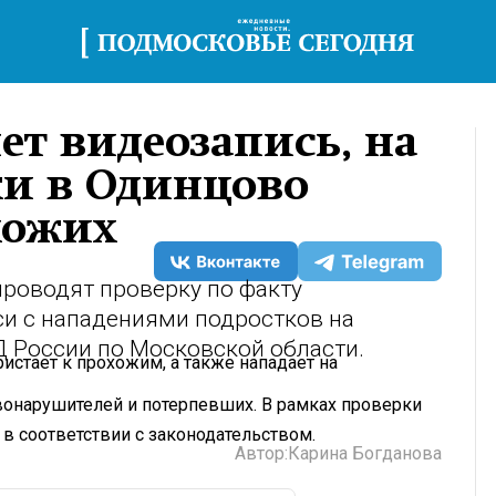
т видеозапись, на
ки в Одинцово
хожих
роводят проверку по факту
си с нападениями подростков на
Д России по Московской области.
истает к прохожим, а также нападает на
вонарушителей и потерпевших. В рамках проверки
в соответствии с законодательством.
Автор:
Карина Богданова