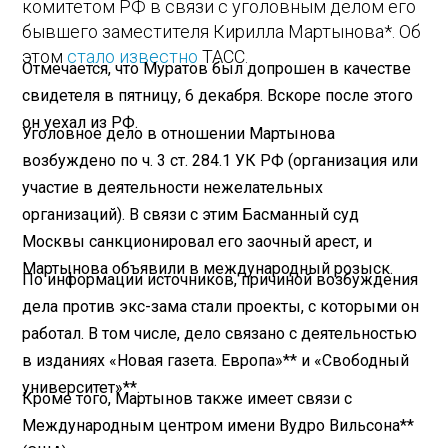
комитетом РФ в связи с уголовным делом его
бывшего заместителя Кирилла Мартынова*. Об
этом
стало известно
ТАСС.
Отмечается, что Муратов был допрошен в качестве
свидетеля в пятницу, 6 декабря. Вскоре после этого
он уехал из РФ.
Уголовное дело в отношении Мартынова
возбуждено по ч. 3 ст. 284.1 УК РФ (организация или
участие в деятельности нежелательных
организаций). В связи с этим Басманный суд
Москвы санкционировал его заочный арест, и
Мартынова объявили в международный розыск.
По информации источников, причиной возбуждения
дела против экс-зама стали проекты, с которыми он
работал. В том числе, дело связано с деятельностью
в изданиях «Новая газета. Европа»** и «Свободный
университет»**.
Кроме того, Мартынов также имеет связи с
Международным центром имени Вудро Вильсона**