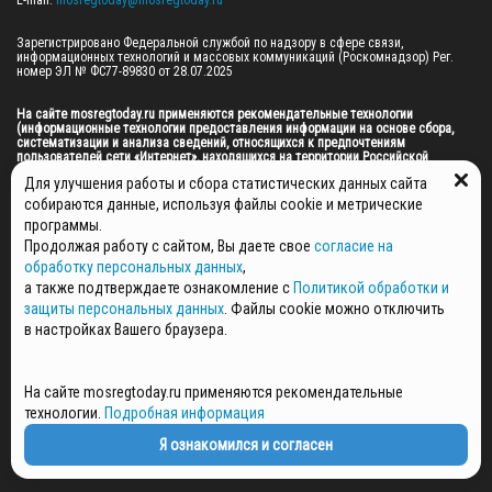
Зарегистрировано Федеральной службой по надзору в сфере связи, 
информационных технологий и массовых коммуникаций (Роскомнадзор) Рег. 
номер ЭЛ № ФС77-89830 от 28.07.2025

На сайте mosregtoday.ru применяются рекомендательные технологии 
(информационные технологии предоставления информации на основе сбора, 
систематизации и анализа сведений, относящихся к предпочтениям 
пользователей сети «Интернет», находящихся на территории Российской 
Федерации).
 Подробная информация
Для улучшения работы и сбора статистических данных сайта
© 2026 ПРАВА НА ВСЕ МАТЕРИАЛЫ САЙТА ПРИНАДЛЕЖАТ ГАУ МО "ЦИФРОВЫЕ 
собираются данные, используя файлы cookie и метрические
МЕДИА" (ОГРН: 1255000059467).
программы.
Продолжая работу с сайтом, Вы даете свое
согласие на
обработку персональных данных
,
ПОЛИТИКА ОБРАБОТКИ И ЗАЩИТЫ ПЕРСОНАЛЬНЫХ ДАННЫХ
а также подтверждаете ознакомление с
Политикой обработки и
защиты персональных данных
. Файлы cookie можно отключить
НОВОСТИ
в настройках Вашего браузера.
ГАЗЕТЫ
РЕКЛАМОДАТЕЛЯМ
КОНТАКТНАЯ ИНФОРМАЦИЯ
На сайте mosregtoday.ru применяются рекомендательные
О РЕДАКЦИИ
технологии.
Подробная информация
СПЕЦПРОЕКТЫ
Я ознакомился и согласен
СТАТЬИ
ПОЛИТИКА КОНФИДЕНЦИАЛЬНОСТИ