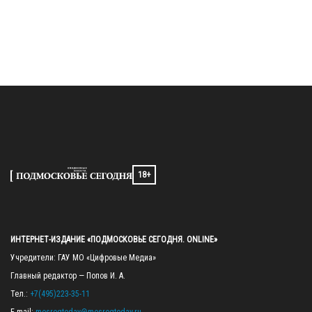
18+
ИНТЕРНЕТ-ИЗДАНИЕ «ПОДМОСКОВЬЕ СЕГОДНЯ. ONLINE»
Учредители: ГАУ МО «Цифровые Медиа»

Главный редактор — Попов И. А.

Тел.: 
+7(495)223-35-11
E-mail: 
mosregtoday@mosregtoday.ru