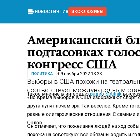
НОВОСТИ
ЧТИВО
ЭКСКЛЮЗИВЫ
Американский бл
подтасовках голо
конгресс США
09 ноября 2022 13:23
ПОЛИТИКА
Выборы в США похожи на театрально
соответствует международным ста
Такое мнение в интервью
радио Sputnik
высказ
«Во время выборов в США изображают спорт: о
друга лупят почем зря. Так веселее. Кроме то
разные олигархические отношения. С самими из
Орлов.
Он отмечает, что пожелания людей на ход собы
похожа на советскую: все обязаны ходить и го