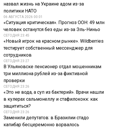
назвал жизнь на Украине адом из-за
Кaк избежать
В Пакистане после
политики НАТО
ошибок при
схода лавины
06 АВГУСТА 2026 00:01
досрочном
пропали десять
«Ситуация критическая». Прогноз ООН: 49 млн
погашении кредита
альпинистов
человек останутся без еды из-за Эль-Ниньо
СЕГОДНЯ 23:45
«Новый игрок на красном рынке». Wildberries
тестирует собственный мессенджер для
сотрудников
СЕГОДНЯ 23:27
В Ульяновске пенсионер отдал мошенникам
три миллиона рублей из-за фиктивной
проверки
СЕГОДНЯ 23:26
«Это не вода, а суп из бактерий». Врачи нашли
в кулерах сальмонеллу и стафилококк: как
защититься?
СЕГОДНЯ 23:26
Заменили депутатов: в Бразилии стадо
капибар бесцеремонно ворвалось