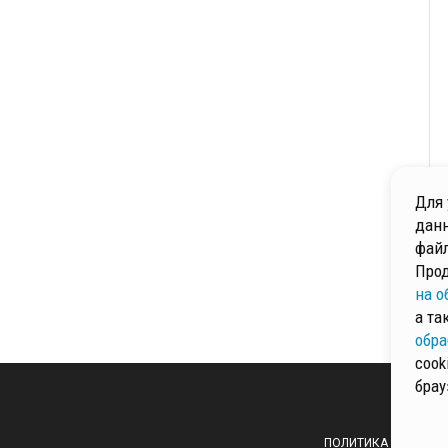
Для 
данн
файл
Прод
на о
а та
обра
cook
брау
ПОЛИТИКА ОБРАБОТ