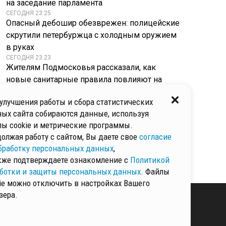
на заседание парламента
СЕГОДНЯ 23:25
Опасный дебошир обезврежен: полицейские
скрутили петербуржца с холодным оружием
в руках
СЕГОДНЯ 23:23
Жителям Подмосковья рассказали, как
новые санитарные правила повлияют на
жизнь во дворах
улучшения работы и сбора статистических
СЕГОДНЯ 23:16
Совместное фото с мужчиной: Волочкова
ых сайта собираются данные, используя
раскрыла имя таинственного брюнета с фото
ы cookie и метрические программы.
СЕГОДНЯ 23:11
олжая работу с сайтом, Вы даете свое
согласие
«Фрукты и сливочное масло: Минюст решил
бработку персональных данных
,
кормить осужденных как в санатории
кже подтверждаете ознакомление с
Политикой
ботки и защиты персональных данных
. Файлы
ie можно отключить в настройках Вашего
зера.
КИ И ЗАЩИТЫ