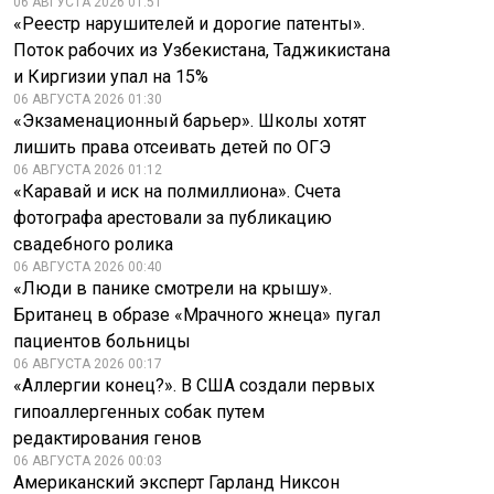
06 АВГУСТА 2026 01:51
«Реестр нарушителей и дорогие патенты».
Поток рабочих из Узбекистана, Таджикистана
и Киргизии упал на 15%
06 АВГУСТА 2026 01:30
«Экзаменационный барьер». Школы хотят
лишить права отсеивать детей по ОГЭ
06 АВГУСТА 2026 01:12
«Каравай и иск на полмиллиона». Счета
фотографа арестовали за публикацию
свадебного ролика
06 АВГУСТА 2026 00:40
«Люди в панике смотрели на крышу».
Британец в образе «Мрачного жнеца» пугал
пациентов больницы
06 АВГУСТА 2026 00:17
«Аллергии конец?». В США создали первых
гипоаллергенных собак путем
редактирования генов
06 АВГУСТА 2026 00:03
Американский эксперт Гарланд Никсон