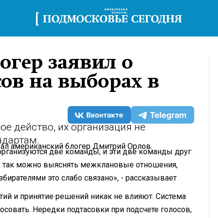
огер заявил о
сов на выборах в
е действо, их организация не
ндартам.
ал американский блогер Дмитрий Орлов.
рганизуются две команды, и эти две команды друг
го, так можно выяснять межклановые отношения,
бирателями это слабо связано», - рассказывает
тий и принятие решений никак не влияют. Система
лосовать. Нередки подтасовки при подсчете голосов,