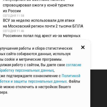
спровоцировал ожоги у юной туристки
из России
СЕГОДНЯ 11:58
ВСУ за неделю использовали для атаки
на Московский регион почти 2 тысячи БПЛА
СЕГОДНЯ 11:46
Россиянин попал под арест из-за матерных
анекдотов на улице
СЕГОДНЯ 11:29
улучшения работы и сбора статистических
Подмосковные пожарные стали чемпионами
ых сайта собираются данные, используя
МЧС России в Саранске
ы cookie и метрические программы.
олжая работу с сайтом, Вы даете свое
согласие
бработку персональных данных
,
кже подтверждаете ознакомление с
Политикой
ботки и защиты персональных данных
. Файлы
ie можно отключить в настройках Вашего
КИ И ЗАЩИТЫ
зера.
ННЫХ