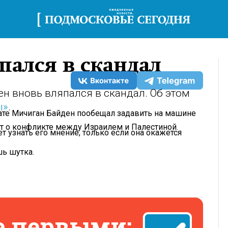
пался в скандал
н вновь вляпался в скандал. Об этом
ы»
.
тате Мичиган Байден пообещал задавить на машине
ает о конфликте между Израилем и Палестиной.
т узнать его мнение, только если она окажется
шь шутка.