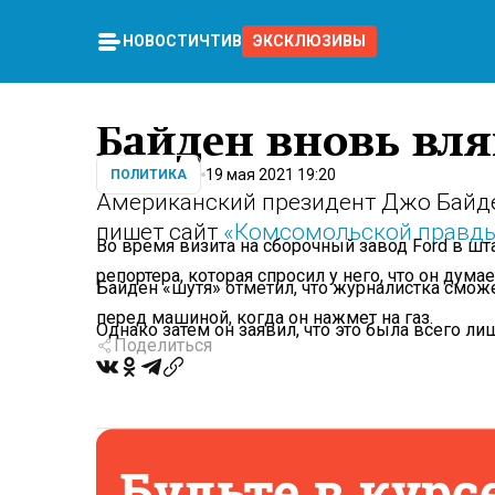
НОВОСТИ
ЧТИВО
ЭКСКЛЮЗИВЫ
Байден вновь вля
19 мая 2021 19:20
ПОЛИТИКА
Американский президент Джо Байде
пишет сайт
«Комсомольской правд
Во время визита на сборочный завод Ford в ш
репортера, которая спросил у него, что он дум
Байден «шутя» отметил, что журналистка сможе
перед машиной, когда он нажмет на газ.
Однако затем он заявил, что это была всего ли
Поделиться