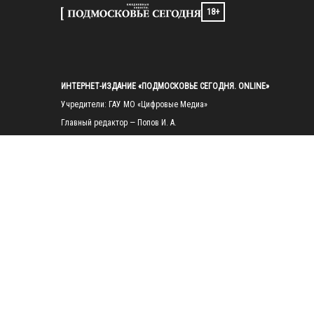
18+
ИНТЕРНЕТ-ИЗДАНИЕ «ПОДМОСКОВЬЕ СЕГОДНЯ. ONLINE»
Учредители: ГАУ МО «Цифровые Медиа»

Главный редактор — Попов И. А.

Тел.: 
+7(495)223-35-11
E-mail: 
mosregtoday@mosregtoday.ru
Зарегистрировано Федеральной службой по надзору в сфере связи, 
информационных технологий и массовых коммуникаций 
(Роскомнадзор) Рег. номер ЭЛ № ФС77-89830 от 28.07.2025

На сайте mosregtoday.ru применяются рекомендательные технологии 
(информационные технологии предоставления информации на основе
сбора, систематизации и анализа сведений, относящихся к 
предпочтениям пользователей сети «Интернет», находящихся на 
территории Российской Федерации).
 Подробная информация
© 2026 ПРАВА НА ВСЕ МАТЕРИАЛЫ САЙТА ПРИНАДЛЕЖАТ ГАУ МО 
"ЦИФРОВЫЕ МЕДИА" (ОГРН: 1255000059467).