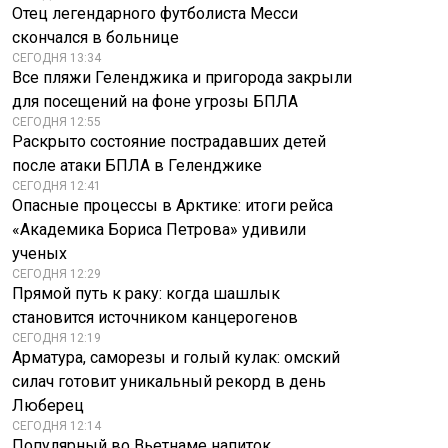
Отец легендарного футболиста Месси
скончался в больнице
СЕГОДНЯ 13:34
Все пляжи Геленджика и пригорода закрыли
для посещений на фоне угрозы БПЛА
СЕГОДНЯ 12:55
Раскрыто состояние пострадавших детей
после атаки БПЛА в Геленджике
СЕГОДНЯ 12:41
Опасные процессы в Арктике: итоги рейса
«Академика Бориса Петрова» удивили
ученых
СЕГОДНЯ 12:29
Прямой путь к раку: когда шашлык
становится источником канцерогенов
СЕГОДНЯ 12:19
Арматура, саморезы и голый кулак: омский
силач готовит уникальный рекорд в день
Люберец
СЕГОДНЯ 12:14
Популярный во Вьетнаме напиток