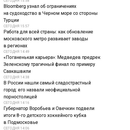
СЕГОДНЯ 15:58
Bloomberg узнал об ограничениях
на судоходство в Черном море со стороны
Турции
СЕГОДНЯ 15:57
Работа для всей страны: как обновление
московского метро развивает заводы
в регионах
СЕГОДНЯ 14:49
«Поганенькая карьера»: Медведев предрек
Зеленскому трагичный финал по примеру
Саакашвили
СЕГОДНЯ 14:38
В России нашли самый сладострастный
город: его назвали неофициальной
порностолицей
СЕГОДНЯ 14:16
Губернатор Воробьев и Овечкин подвели
итоги 8-го детского хоккейного кубка
в Подмосковье
СЕГОДНЯ 14:06