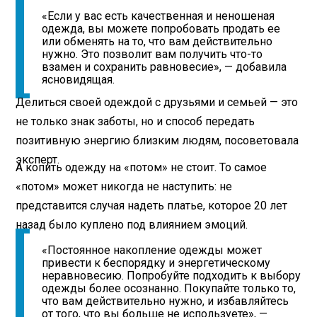
«Если у вас есть качественная и неношеная
одежда, вы можете попробовать продать ее
или обменять на то, что вам действительно
нужно. Это позволит вам получить что-то
взамен и сохранить равновесие», — добавила
ясновидящая.
Делиться своей одеждой с друзьями и семьей — это
не только знак заботы, но и способ передать
позитивную энергию близким людям, посоветовала
эксперт.
А копить одежду на «потом» не стоит. То самое
«потом» может никогда не наступить: не
представится случая надеть платье, которое 20 лет
назад было куплено под влиянием эмоций.
«Постоянное накопление одежды может
привести к беспорядку и энергетическому
неравновесию. Попробуйте подходить к выбору
одежды более осознанно. Покупайте только то,
что вам действительно нужно, и избавляйтесь
от того, что вы больше не используете», —