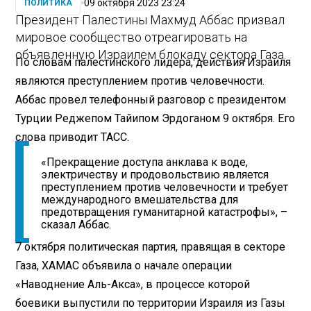
09 октября 2023 23:24
ПОЛИТИКА
Президент Палестины Махмуд Аббас призвал
мировое сообщество отреагировать на
объявленную Израилем блокаду сектора Газа.
По словам палестинского лидера, действия Израиля
являются преступлением против человечности.
Аббас провел телефонный разговор с президентом
Турции Реджепом Тайипом Эрдоганом 9 октября. Его
слова приводит ТАСС.
«Прекращение доступа анклава к воде,
электричеству и продовольствию является
преступлением против человечности и требует
международного вмешательства для
предотвращения гуманитарной катастрофы», –
сказал Аббас.
7 октября политическая партия, правящая в секторе
Газа, ХАМАС объявила о начале операции
«Наводнение Аль-Акса», в процессе которой
боевики выпустили по территории Израиля из Газы