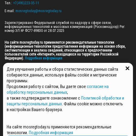
Тел.: 
+7(495)223-35-11
E-mail: 
mosregtoday@mosregtoday.ru
Зарегистрировано Федеральной службой по надзору в сфере связи, 
информационных технологий и массовых коммуникаций (Роскомнадзор) Рег. 
номер ЭЛ № ФС77-89830 от 28.07.2025

На сайте mosregtoday.ru применяются рекомендательные технологии 
(информационные технологии предоставления информации на основе сбора, 
систематизации и анализа сведений, относящихся к предпочтениям 
пользователей сети «Интернет», находящихся на территории Российской 
Федерации).
 Подробная информация
© 2026 ПРАВА НА ВСЕ МАТЕРИАЛЫ САЙТА ПРИНАДЛЕЖАТ ГАУ МО "ЦИФРОВЫЕ 
Для улучшения работы и сбора статистических данных сайта
МЕДИА" (ОГРН: 1255000059467).
собираются данные, используя файлы cookie и метрические
программы.
Продолжая работу с сайтом, Вы даете свое
согласие на
ПОЛИТИКА ОБРАБОТКИ И ЗАЩИТЫ ПЕРСОНАЛЬНЫХ ДАННЫХ
обработку персональных данных
,
НОВОСТИ
а также подтверждаете ознакомление с
Политикой обработки и
ГАЗЕТЫ
защиты персональных данных
. Файлы cookie можно отключить
РЕКЛАМОДАТЕЛЯМ
в настройках Вашего браузера.
КОНТАКТНАЯ ИНФОРМАЦИЯ
О РЕДАКЦИИ
На сайте mosregtoday.ru применяются рекомендательные
СПЕЦПРОЕКТЫ
технологии.
Подробная информация
СТАТЬИ