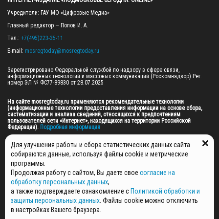
ИНТЕРНЕТ-ИЗДАНИЕ «ПОДМОСКОВЬЕ СЕГОДНЯ. ONLINE»
Учредители: ГАУ МО «Цифровые Медиа»

Главный редактор — Попов И. А.

Тел.: 
+7(495)223-35-11
E-mail: 
mosregtoday@mosregtoday.ru
Зарегистрировано Федеральной службой по надзору в сфере связи, 
информационных технологий и массовых коммуникаций (Роскомнадзор) Рег. 
номер ЭЛ № ФС77-89830 от 28.07.2025

На сайте mosregtoday.ru применяются рекомендательные технологии 
(информационные технологии предоставления информации на основе сбора, 
систематизации и анализа сведений, относящихся к предпочтениям 
пользователей сети «Интернет», находящихся на территории Российской 
Федерации).
 Подробная информация
© 2026 ПРАВА НА ВСЕ МАТЕРИАЛЫ САЙТА ПРИНАДЛЕЖАТ ГАУ МО "ЦИФРОВЫЕ 
Для улучшения работы и сбора статистических данных сайта
МЕДИА" (ОГРН: 1255000059467).
собираются данные, используя файлы cookie и метрические
программы.
Продолжая работу с сайтом, Вы даете свое
согласие на
ПОЛИТИКА ОБРАБОТКИ И ЗАЩИТЫ ПЕРСОНАЛЬНЫХ ДАННЫХ
обработку персональных данных
,
НОВОСТИ
а также подтверждаете ознакомление с
Политикой обработки и
ГАЗЕТЫ
защиты персональных данных
. Файлы cookie можно отключить
РЕКЛАМОДАТЕЛЯМ
в настройках Вашего браузера.