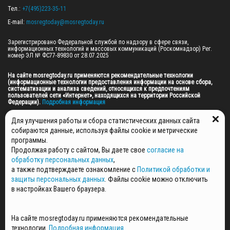
Тел.: 
+7(495)223-35-11
E-mail: 
mosregtoday@mosregtoday.ru
Зарегистрировано Федеральной службой по надзору в сфере связи, 
информационных технологий и массовых коммуникаций (Роскомнадзор) Рег. 
номер ЭЛ № ФС77-89830 от 28.07.2025

На сайте mosregtoday.ru применяются рекомендательные технологии 
(информационные технологии предоставления информации на основе сбора, 
систематизации и анализа сведений, относящихся к предпочтениям 
пользователей сети «Интернет», находящихся на территории Российской 
Федерации).
 Подробная информация
© 2026 ПРАВА НА ВСЕ МАТЕРИАЛЫ САЙТА ПРИНАДЛЕЖАТ ГАУ МО "ЦИФРОВЫЕ 
Для улучшения работы и сбора статистических данных сайта
МЕДИА" (ОГРН: 1255000059467).
собираются данные, используя файлы cookie и метрические
программы.
Продолжая работу с сайтом, Вы даете свое
согласие на
ПОЛИТИКА ОБРАБОТКИ И ЗАЩИТЫ ПЕРСОНАЛЬНЫХ ДАННЫХ
обработку персональных данных
,
НОВОСТИ
а также подтверждаете ознакомление с
Политикой обработки и
ГАЗЕТЫ
защиты персональных данных
. Файлы cookie можно отключить
РЕКЛАМОДАТЕЛЯМ
в настройках Вашего браузера.
КОНТАКТНАЯ ИНФОРМАЦИЯ
О РЕДАКЦИИ
На сайте mosregtoday.ru применяются рекомендательные
СПЕЦПРОЕКТЫ
технологии.
Подробная информация