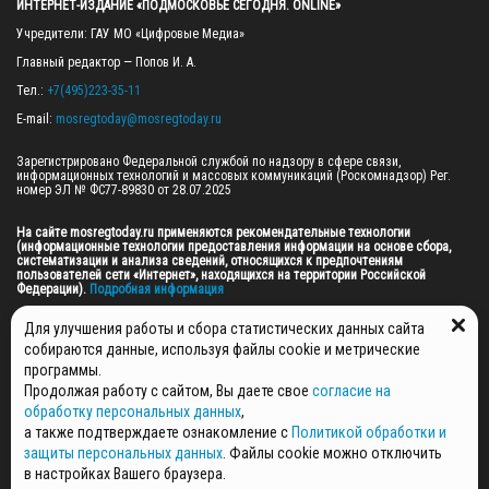
ИНТЕРНЕТ-ИЗДАНИЕ «ПОДМОСКОВЬЕ СЕГОДНЯ. ONLINE»
Учредители: ГАУ МО «Цифровые Медиа»

Главный редактор — Попов И. А.

Тел.: 
+7(495)223-35-11
E-mail: 
mosregtoday@mosregtoday.ru
Зарегистрировано Федеральной службой по надзору в сфере связи, 
информационных технологий и массовых коммуникаций (Роскомнадзор) Рег. 
номер ЭЛ № ФС77-89830 от 28.07.2025

На сайте mosregtoday.ru применяются рекомендательные технологии 
(информационные технологии предоставления информации на основе сбора, 
систематизации и анализа сведений, относящихся к предпочтениям 
пользователей сети «Интернет», находящихся на территории Российской 
Федерации).
 Подробная информация
© 2026 ПРАВА НА ВСЕ МАТЕРИАЛЫ САЙТА ПРИНАДЛЕЖАТ ГАУ МО "ЦИФРОВЫЕ 
Для улучшения работы и сбора статистических данных сайта
МЕДИА" (ОГРН: 1255000059467).
собираются данные, используя файлы cookie и метрические
программы.
Продолжая работу с сайтом, Вы даете свое
согласие на
ПОЛИТИКА ОБРАБОТКИ И ЗАЩИТЫ ПЕРСОНАЛЬНЫХ ДАННЫХ
обработку персональных данных
,
НОВОСТИ
а также подтверждаете ознакомление с
Политикой обработки и
ГАЗЕТЫ
защиты персональных данных
. Файлы cookie можно отключить
РЕКЛАМОДАТЕЛЯМ
в настройках Вашего браузера.