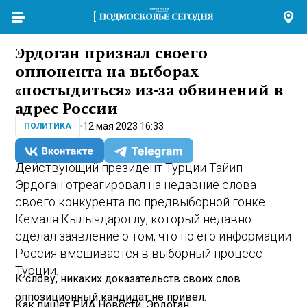
Эрдоган призвал своего
оппонента на выборах
«постыдиться» из-за обвинений в
адрес России
12 мая 2023 16:33
ПОЛИТИКА
Действующий президент Турции Тайип
Эрдоган отреагировал на недавние слова
своего конкурента по предвыборной гонке
Кемаля Кылычдароглу, который недавно
сделал заявление о том, что по его информации
Россия вмешивается в выборный процесс
Турции.
К слову, никаких доказательств своих слов
оппозиционный кандидат не привел.
Как пишет
РИА Новости
, Эрдоган