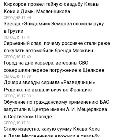
Киркоров провел тайную свадьбу Клавы
Коки и Димы Масленникова
СЕГОДНЯ 17:44
Звезда «Эпидемии» Земцова сломала руку
в Грузии
СЕГОДНЯ 17:41
Серьезный спад: почему россияне стали реже
покупать автомобили бренда Москвич
СЕГОДНЯ 17:40
Город на дне карьера: ветераны СВО
совершили первое погружение в Щелкове
СЕГОДНЯ 17:38
Дочери звезды сериала «Разведчицы»
Руденко не выдали визу во Францию
СЕГОДНЯ 17:33
Обучение по гражданскому применению БАС
запустили в Центре имени А. И. Мещерякова
в Сергиевом Посаде
СЕГОДНЯ 17:31
Стало известно, какую сумму Клава Кока
и Дима Масленников вложили в свадьбу