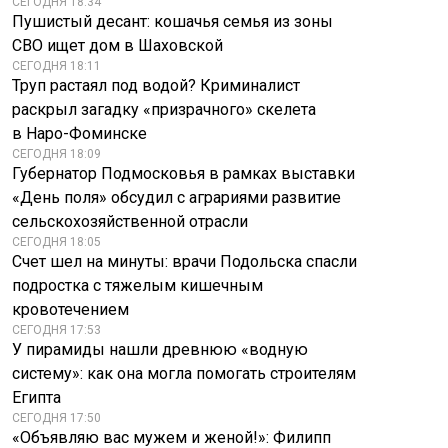
СЕГОДНЯ 18:34
Пушистый десант: кошачья семья из зоны
СВО ищет дом в Шаховской
СЕГОДНЯ 18:11
Труп растаял под водой? Криминалист
раскрыл загадку «призрачного» скелета
в Наро-Фоминске
СЕГОДНЯ 18:09
Губернатор Подмосковья в рамках выставки
«День поля» обсудил с аграриями развитие
сельскохозяйственной отрасли
СЕГОДНЯ 18:05
Счет шел на минуты: врачи Подольска спасли
подростка с тяжелым кишечным
кровотечением
СЕГОДНЯ 17:53
У пирамиды нашли древнюю «водную
систему»: как она могла помогать строителям
Египта
СЕГОДНЯ 17:50
«Объявляю вас мужем и женой!»: Филипп