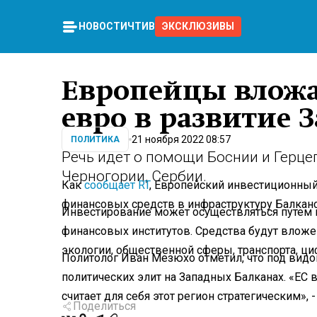
НОВОСТИ
ЧТИВО
ЭКСКЛЮЗИВЫ
Европейцы вложа
евро в развитие 
21 ноября 2022 08:57
ПОЛИТИКА
Речь идет о помощи Боснии и Герце
Черногории, Сербии.
Как
сообщает RT
, Европейский инвестиционны
финансовых средств в инфраструктуру Балканс
Инвестирование может осуществляться путем 
финансовых институтов. Средства будут вложе
экологии, общественной сферы, транспорта, ци
Политолог Иван Мезюхо отметил, что под вид
политических элит на Западных Балканах. «ЕС
считает для себя этот регион стратегическим», -
Поделиться