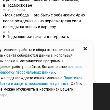
в Подмосковье
СЕГОДНЯ 17:24
«Моя свобода — это быть с ребенком»: Арно
после рождения сына пересмотрела свои
взгляды на жизнь и карьеру
СЕГОДНЯ 17:21
В Подмосковье начали тестировать
на реальных маршрутах новый мусоровоз
КамАЗ
улучшения работы и сбора статистических
СЕГОДНЯ 17:18
ых сайта собираются данные, используя
Как избавиться от пятен солнцезащитного
ы cookie и метрические программы.
крема на одежде: отстирать вещи и мебель —
олжая работу с сайтом, Вы даете свое
согласие
возможно
бработку персональных данных
,
кже подтверждаете ознакомление с
Политикой
ботки и защиты персональных данных
. Файлы
ie можно отключить в настройках Вашего
зера.
КИ И ЗАЩИТЫ
ННЫХ