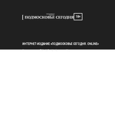
18+
ИНТЕРНЕТ-ИЗДАНИЕ «ПОДМОСКОВЬЕ СЕГОДНЯ. ONLINE»
Учредители: ГАУ МО «Цифровые Медиа»

Главный редактор — Попов И. А.

Тел.: 
+7(495)223-35-11
E-mail: 
mosregtoday@mosregtoday.ru
Зарегистрировано Федеральной службой по надзору в сфере связи, 
информационных технологий и массовых коммуникаций 
(Роскомнадзор) Рег. номер ЭЛ № ФС77-89830 от 28.07.2025

На сайте mosregtoday.ru применяются рекомендательные технологии 
(информационные технологии предоставления информации на основе
сбора, систематизации и анализа сведений, относящихся к 
предпочтениям пользователей сети «Интернет», находящихся на 
территории Российской Федерации).
 Подробная информация