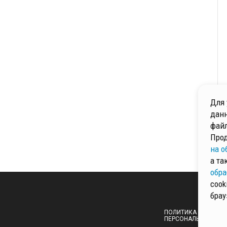
Для 
данн
файл
Прод
на о
а та
обра
cook
брау
ПОЛИТИКА ОБРАБОТ
ПЕРСОНАЛЬНЫХ ДА