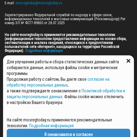
E-mail: 
mosregtoday@mosregtoday.ru
Зарегистрировано Федеральной службой по надзору в сфере связи, 
информационных технологий и массовых коммуникаций (Роскомнадзор) Рег. 
номер ЭЛ № ФС77-89830 от 28.07.2025

На сайте mosregtoday.ru применяются рекомендательные технологии 
(информационные технологии предоставления информации на основе сбора, 
систематизации и анализа сведений, относящихся к предпочтениям 
пользователей сети «Интернет», находящихся на территории Российской 
Федерации).
 Подробная информация
© 2026 ПРАВА НА ВСЕ МАТЕРИАЛЫ САЙТА ПРИНАДЛЕЖАТ ГАУ МО "ЦИФРОВЫЕ 
Для улучшения работы и сбора статистических данных сайта
МЕДИА" (ОГРН: 1255000059467).
собираются данные, используя файлы cookie и метрические
программы.
Продолжая работу с сайтом, Вы даете свое
согласие на
ПОЛИТИКА ОБРАБОТКИ И ЗАЩИТЫ ПЕРСОНАЛЬНЫХ ДАННЫХ
обработку персональных данных
,
НОВОСТИ
а также подтверждаете ознакомление с
Политикой обработки и
ГАЗЕТЫ
защиты персональных данных
. Файлы cookie можно отключить
РЕКЛАМОДАТЕЛЯМ
в настройках Вашего браузера.
КОНТАКТНАЯ ИНФОРМАЦИЯ
О РЕДАКЦИИ
На сайте mosregtoday.ru применяются рекомендательные
СПЕЦПРОЕКТЫ
технологии.
Подробная информация
СТАТЬИ
ПОЛИТИКА КОНФИДЕНЦИАЛЬНОСТИ
Я ознакомился и согласен