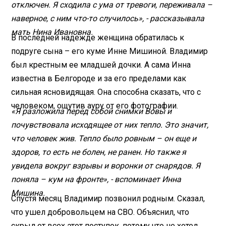
отключен. Я сходила с ума от тревоги, переживала –
наверное, с ним что-то случилось», - рассказывала
мать Нина Ивановна.
В последней надежде женщина обратилась к
подруге сына – его куме Инне Мишиной. Владимир
был крестным ее младшей дочки. А сама Инна
известна в Белгороде и за его пределами как
сильная ясновидящая. Она способна сказать, что с
человеком, ощутив ауру от его фотографии.
«Я разложила перед собой снимки Вовы и
почувствовала исходящее от них тепло. Это значит,
что человек жив. Тепло было ровным – он еще и
здоров, то есть не болен, не ранен. Но также я
увидела вокруг взрывы и воронки от снарядов. Я
поняла – кум на фронте», - вспоминает Инна
Мишина.
Спустя месяц Владимир позвонил родным. Сказал,
что ушел добровольцем на СВО. Объяснил, что
скрыл от всех этот поступок, потому что не хотел,