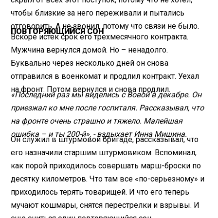
чтобы близкие за него переживали и пытались
отговорить. А не звонил, потому что связи не было.
ПОВТОРЯЮЩИЙСЯ СОН
Вскоре истек срок его трехмесячного контракта.
Мужчина вернулся домой. Но – ненадолго.
Буквально через несколько дней он снова
отправился в военкомат и продлил контракт. Уехал
на фронт. Потом вернулся и снова продлил.
«Последний раз мы виделись с Вовой в декабре. Он
приезжал ко мне после госпиталя. Рассказывал, что
на фронте очень страшно и тяжело. Малейшая
ошибка – и ты 200-й», - вздыхает Инна Мишина.
Он служил в штурмовой бригаде, рассказывал, что
его назначили старшим штурмовиком. Вспоминал,
как порой приходилось совершать марш-броски по
десятку километров. Что там все «по-серьезному» и
приходилось терять товарищей. И что его теперь
мучают кошмары, снятся перестрелки и взрывы. И