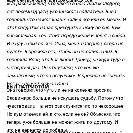
еще сниться один повторяющийся сон.
«Он рассказывал, что как-то в бою убил молодого,
лет восемнадцати, украинского солдатика. Вова
говорил, что не мог иначе: «или я его или он меня». И
этот солдатик начал приходить к нему во сне. Кум
рассказывал: «он стоит передо мной и зовет с собой.
И я иду с ним во сне. Инна, меня, наверное, скоро не
будет». Я просила его, чтобы он не ходил с ним. Я
говорила Вове, что Бог любит Троицу, не ходи туда в
четвертый раз. Он отшутился, что «он же
замоленный, что он везунчик». Я просила не гневить
Бога», - плачет сейчас Инна.
БЫЛ ПАТРИОТОМ
Она говорит, что чуть ли не на коленях просила
Владимира больше не искушать судьбу. Потому что
чувствовала – в этот раз случится что-то нехорошее.
Но кум отвечал ей: а кто, если не он? Объяснял, что
теперь уже больше не может жить по-другому. И
что не вернется до победы.