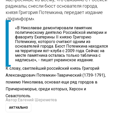
радикалы, снесли бюст основателя города,
князя Григория Потемкина, передает издание
«Укринформ».
«В Николаеве демонтировали памятник
политическому деятелю Российской империи и
фавориту Екатерины II князю Григорию
Потемкину, которого считают одним из
основателей города. Бюст Потемкина находился
на территории яхт-клуба с 2009 года. Сейчас на
месте памятника осталась только табличка с
надписью», - пишет украинское издание.
К слову, светлейший российский князь Григорий
Александрович Потемкин-Таврический (1739-1791),
помимо Николаева, основал еще ряд городов в
Причерноморье, среди которых, Херсон и
Севастополь.
Автор:
Евгений Шереметев
АКТУАЛЬНО