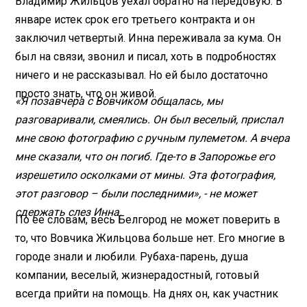
Владимир Жильцов уехал обратно на передовую. В
январе истек срок его третьего контракта и он
заключил четвертый. Инна переживала за кума. Он
был на связи, звонил и писал, хоть в подробностях
ничего и не рассказывал. Но ей было достаточно
просто знать, что он живой.
«Я позавчера с Вовчиком общалась, мы
разговаривали, смеялись. Он был веселый, прислал
мне свою фотографию с ручным пулеметом. А вчера
мне сказали, что он погиб. Где-то в Запорожье его
изрешетило осколками от мины. Эта фотография,
этот разговор – были последними», - не может
сдержать слез Инна.
По ее словам, весь Белгород не может поверить в
то, что Вовчика Жильцова больше нет. Его многие в
городе знали и любили. Рубаха-парень, душа
компании, веселый, жизнерадостный, готовый
всегда прийти на помощь. На днях он, как участник