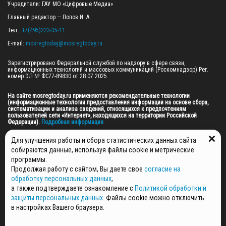
Учредители: ГАУ МО «Цифровые Медиа»

Главный редактор — Попов И. А.

Тел.: 
+7(495)223-35-11
E-mail: 
mosregtoday@mosregtoday.ru
Зарегистрировано Федеральной службой по надзору в сфере связи, 
информационных технологий и массовых коммуникаций (Роскомнадзор) Рег. 
номер ЭЛ № ФС77-89830 от 28.07.2025

На сайте mosregtoday.ru применяются рекомендательные технологии 
(информационные технологии предоставления информации на основе сбора, 
систематизации и анализа сведений, относящихся к предпочтениям 
пользователей сети «Интернет», находящихся на территории Российской 
Федерации).
 Подробная информация
© 2026 ПРАВА НА ВСЕ МАТЕРИАЛЫ САЙТА ПРИНАДЛЕЖАТ ГАУ МО "ЦИФРОВЫЕ 
Для улучшения работы и сбора статистических данных сайта
МЕДИА" (ОГРН: 1255000059467).
собираются данные, используя файлы cookie и метрические
программы.
Продолжая работу с сайтом, Вы даете свое
согласие на
ПОЛИТИКА ОБРАБОТКИ И ЗАЩИТЫ ПЕРСОНАЛЬНЫХ ДАННЫХ
обработку персональных данных
,
НОВОСТИ
а также подтверждаете ознакомление с
Политикой обработки и
ГАЗЕТЫ
защиты персональных данных
. Файлы cookie можно отключить
РЕКЛАМОДАТЕЛЯМ
в настройках Вашего браузера.
КОНТАКТНАЯ ИНФОРМАЦИЯ