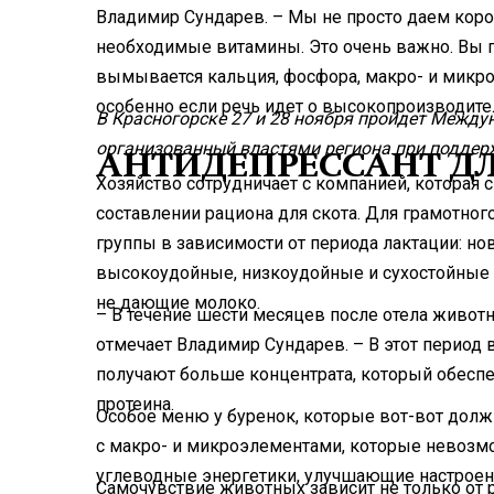
Владимир Сундарев. – Мы не просто даем коров
необходимые витамины. Это очень важно. Вы п
вымывается кальция, фосфора, макро- и микро
особенно если речь идет о высокопроизводит
В Красногорске 27 и 28 ноября пройдет Меж
организованный властями региона при поддерж
АНТИДЕПРЕССАНТ Д
Хозяйство сотрудничает с компанией, которая 
составлении рациона для скота. Для грамотно
группы в зависимости от периода лактации: но
высокоудойные, низкоудойные и сухостойные 
не дающие молоко.
– В течение шести месяцев после отела живот
отмечает Владимир Сундарев. – В этот перио
получают больше концентрата, который обеспе
протеина.
Особое меню у буренок, которые вот-вот дол
с макро- и микроэлементами, которые невозм
углеводные энергетики, улучшающие настроен
Самочувствие животных зависит не только от 