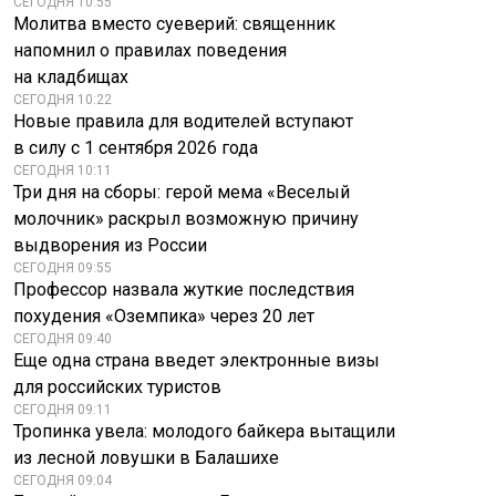
СЕГОДНЯ 10:55
Молитва вместо суеверий: священник
напомнил о правилах поведения
на кладбищах
СЕГОДНЯ 10:22
Новые правила для водителей вступают
в силу с 1 сентября 2026 года
СЕГОДНЯ 10:11
Три дня на сборы: герой мема «Веселый
молочник» раскрыл возможную причину
выдворения из России
СЕГОДНЯ 09:55
Профессор назвала жуткие последствия
похудения «Оземпика» через 20 лет
СЕГОДНЯ 09:40
Еще одна страна введет электронные визы
для российских туристов
СЕГОДНЯ 09:11
Тропинка увела: молодого байкера вытащили
из лесной ловушки в Балашихе
СЕГОДНЯ 09:04