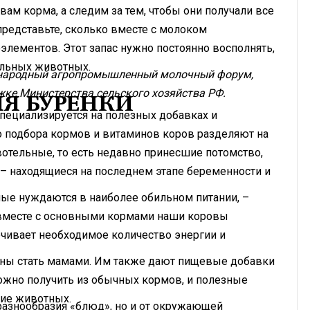
ам корма, а следим за тем, чтобы они получали все
редставьте, сколько вместе с молоком
элементов. Этот запас нужно постоянно восполнять,
ельных животных.
дународный агропромышленный молочный форум,
ке Министерства сельского хозяйства РФ.
ЛЯ БУРЕНКИ
специализируется на полезных добавках и
го подбора кормов и витаминов коров разделяют на
вотельные, то есть недавно принесшие потомство,
– находящиеся на последнем этапе беременности и
ные нуждаются в наиболее обильном питании, –
д вместе с основными кормами наши коровы
чивает необходимое количество энергии и
жны стать мамами. Им также дают пищевые добавки
ожно получить из обычных кормов, и полезные
ие животных.
разнообразия «блюд», но и от окружающей