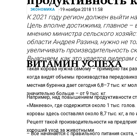
продуктивность 
19 ноября 2018 11:58
ЭКОНОМИКА
К 2021 году регион должен выйти на
Цель вполне достижима, главное – 
мнению министра сельского хозяйс
области Андрея Разина, нужно не т
увеличивать производительность ск
Выясняем, как это удается лидерам 
ВИТАМИН УСПЕХА
Такая корова нужна самому – примерно так р
когда видят объемы производства передовиков
местная буренка дает сегодня 6,8–7 тыс. кг мо
значительно больше – от 9 тыс. кг.
Например, над повышением продуктивности ст
«Макеево», где содержится около 1 тыс. голов.
коровы здесь составлял около 8,7 тыс. кг, а по
Рецепт такой производительности на предприя
хороший уход за животными.
– Все начинается с правильного питания скота