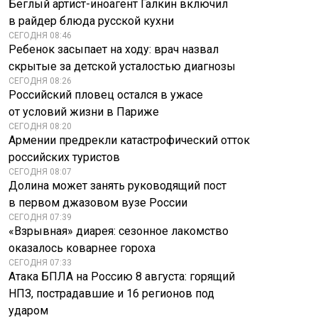
Беглый артист-иноагент Галкин включил
в райдер блюда русской кухни
СЕГОДНЯ 08:46
Ребенок засыпает на ходу: врач назвал
скрытые за детской усталостью диагнозы
СЕГОДНЯ 08:26
Российский пловец остался в ужасе
от условий жизни в Париже
СЕГОДНЯ 08:20
Армении предрекли катастрофический отток
российских туристов
СЕГОДНЯ 08:07
Долина может занять руководящий пост
в первом джазовом вузе России
СЕГОДНЯ 07:39
«Взрывная» диарея: сезонное лакомство
оказалось коварнее гороха
СЕГОДНЯ 07:33
Атака БПЛА на Россию 8 августа: горящий
НПЗ, пострадавшие и 16 регионов под
ударом