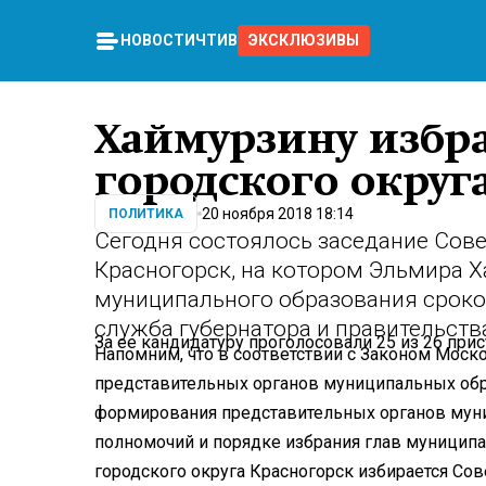
НОВОСТИ
ЧТИВО
ЭКСКЛЮЗИВЫ
Хаймурзину избр
городского округ
20 ноября 2018 18:14
ПОЛИТИКА
Сегодня состоялось заседание Сове
Красногорск, на котором Эльмира Х
муниципального образования сроком
служба губернатора и правительств
За ее кандидатуру проголосовали 25 из 26 при
Напомним, что в соответствии с Законом Моск
представительных органов муниципальных обр
формирования представительных органов муни
полномочий и порядке избрания глав муниципа
городского округа Красногорск избирается Со