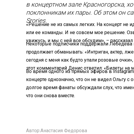
в концертном зале Красногорска, х
поклонникам их пары. Об этом он с
Srories.
«Решение не из самых легких. На концерт не ид
или ее команды. И не совсем мое решение. Озв
увижусь, и мы с ней все обсудим», – рассказал
Некоторые подписчики поддержали Лебедева по
продолжает обманывать: «Интриган, актер, лже
сегодня с меня как будто упали розовые очки»,
этот комментарий Денис ответил: «Билеты на м
Во время одного из прямых эфиров в Instagra
концерте однозначно, что он не видел Ольгу с о
долгое время фанаты обсуждали слух, что имен
что они снова вместе.
Автор:
Анастасия Федорова