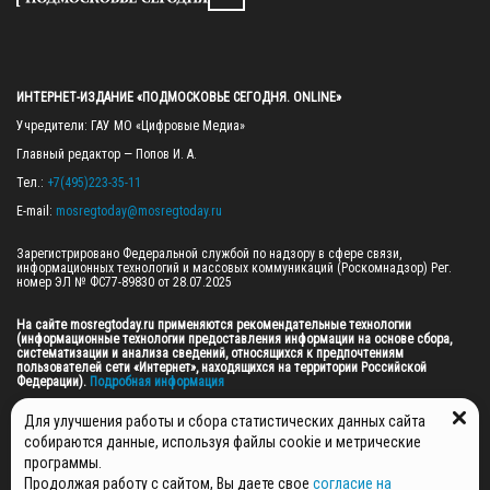
ИНТЕРНЕТ-ИЗДАНИЕ «ПОДМОСКОВЬЕ СЕГОДНЯ. ONLINE»
Учредители: ГАУ МО «Цифровые Медиа»

Главный редактор — Попов И. А.

Тел.: 
+7(495)223-35-11
E-mail: 
mosregtoday@mosregtoday.ru
Зарегистрировано Федеральной службой по надзору в сфере связи, 
информационных технологий и массовых коммуникаций (Роскомнадзор) Рег. 
номер ЭЛ № ФС77-89830 от 28.07.2025

На сайте mosregtoday.ru применяются рекомендательные технологии 
(информационные технологии предоставления информации на основе сбора, 
систематизации и анализа сведений, относящихся к предпочтениям 
пользователей сети «Интернет», находящихся на территории Российской 
Федерации).
 Подробная информация
© 2026 ПРАВА НА ВСЕ МАТЕРИАЛЫ САЙТА ПРИНАДЛЕЖАТ ГАУ МО "ЦИФРОВЫЕ 
Для улучшения работы и сбора статистических данных сайта
МЕДИА" (ОГРН: 1255000059467).
собираются данные, используя файлы cookie и метрические
программы.
Продолжая работу с сайтом, Вы даете свое
согласие на