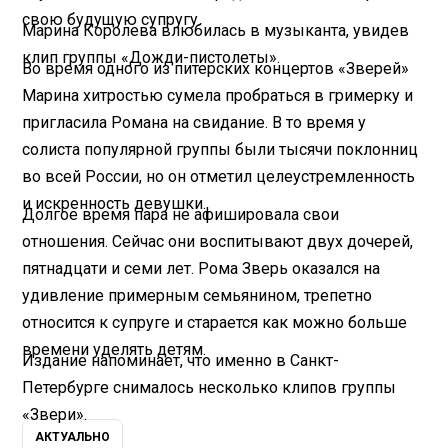
свою будущую супругу.
Марина Королева влюбилась в музыканта, увидев
клип группы «Дожди-пистолеты».
Во время одного из питерских концертов «Зверей»
Марина хитростью сумела пробраться в гримерку и
пригласила Романа на свидание. В то время у
солиста популярной группы были тысячи поклонниц
во всей России, но он отметил целеустремленность
и искренность девушки.
Долгое время пара не афишировала свои
отношения. Сейчас они воспитывают двух дочерей,
пятнадцати и семи лет. Рома Зверь оказался на
удивление примерным семьянином, трепетно
относится к супруге и старается как можно больше
времени уделять детям.
Издание напоминает, что именно в Санкт-
Петербурге снималось несколько клипов группы
«Звери».
АКТУАЛЬНО