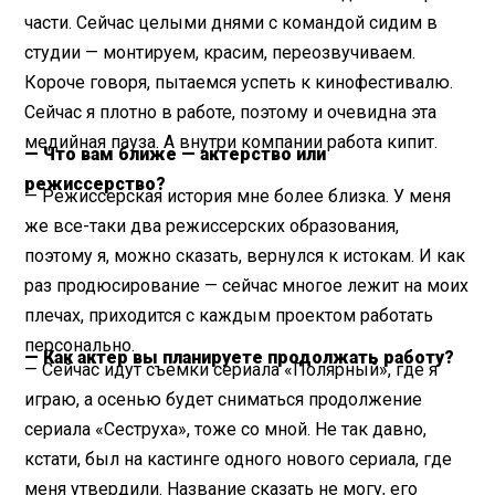
части. Сейчас целыми днями с командой сидим в
студии — монтируем, красим, переозвучиваем.
Короче говоря, пытаемся успеть к кинофестивалю.
Сейчас я плотно в работе, поэтому и очевидна эта
медийная пауза. А внутри компании работа кипит.
— Что вам ближе — актерство или
режиссерство?
— Режиссерская история мне более близка. У меня
же все-таки два режиссерских образования,
поэтому я, можно сказать, вернулся к истокам. И как
раз продюсирование — сейчас многое лежит на моих
плечах, приходится с каждым проектом работать
персонально.
— Как актер вы планируете продолжать работу?
— Сейчас идут съемки сериала «Полярный», где я
играю, а осенью будет сниматься продолжение
сериала «Сеструха», тоже со мной. Не так давно,
кстати, был на кастинге одного нового сериала, где
меня утвердили. Название сказать не могу, его