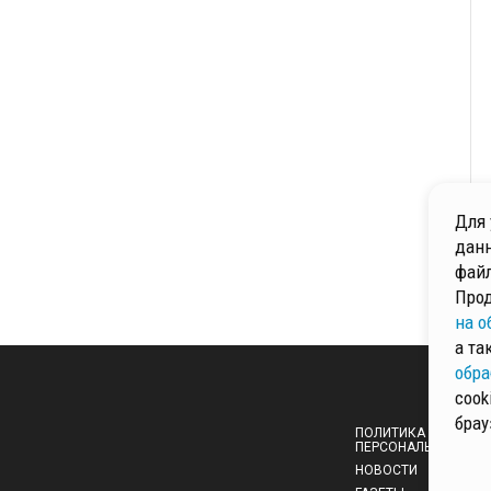
Для 
данн
файл
Прод
на о
а та
обра
cook
брау
ПОЛИТИКА ОБРАБОТ
ПЕРСОНАЛЬНЫХ ДА
НОВОСТИ