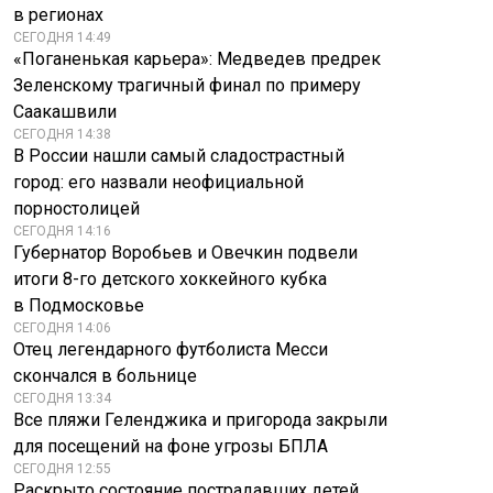
в регионах
СЕГОДНЯ 14:49
«Поганенькая карьера»: Медведев предрек
Зеленскому трагичный финал по примеру
Саакашвили
СЕГОДНЯ 14:38
В России нашли самый сладострастный
город: его назвали неофициальной
порностолицей
СЕГОДНЯ 14:16
Губернатор Воробьев и Овечкин подвели
итоги 8-го детского хоккейного кубка
в Подмосковье
СЕГОДНЯ 14:06
Отец легендарного футболиста Месси
скончался в больнице
СЕГОДНЯ 13:34
Все пляжи Геленджика и пригорода закрыли
для посещений на фоне угрозы БПЛА
СЕГОДНЯ 12:55
Раскрыто состояние пострадавших детей