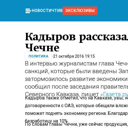
НОВОСТИ
ЧТИВО
ЭКСКЛЮЗИВЫ
Кадыров рассказа
Чечне
21 октября 2016 19:15
ПОЛИТИКА
В интервью журналистам глава Чечн
санкций, которые были введены За
затормозилось развитие экономики 
сообщил после заседания правител
Северного Кавказа, пишет
«Газета.р
Кадыров также отметил, что на Кавказе, увы, н
договоренности с ОАЭ, которые обещали вложи
поможет поднять экономику региона. Благодар
безработицу на 10%.
По словам главы Чечни, уже сейчас продукция,