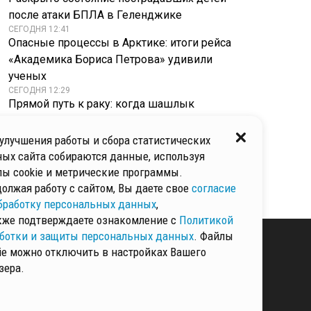
после атаки БПЛА в Геленджике
СЕГОДНЯ 12:41
Опасные процессы в Арктике: итоги рейса
«Академика Бориса Петрова» удивили
ученых
СЕГОДНЯ 12:29
Прямой путь к раку: когда шашлык
становится источником канцерогенов
СЕГОДНЯ 12:19
улучшения работы и сбора статистических
Арматура, саморезы и голый кулак: омский
ых сайта собираются данные, используя
силач готовит уникальный рекорд в день
ы cookie и метрические программы.
Люберец
олжая работу с сайтом, Вы даете свое
согласие
бработку персональных данных
,
кже подтверждаете ознакомление с
Политикой
ботки и защиты персональных данных
. Файлы
ie можно отключить в настройках Вашего
зера.
КИ И ЗАЩИТЫ
ННЫХ