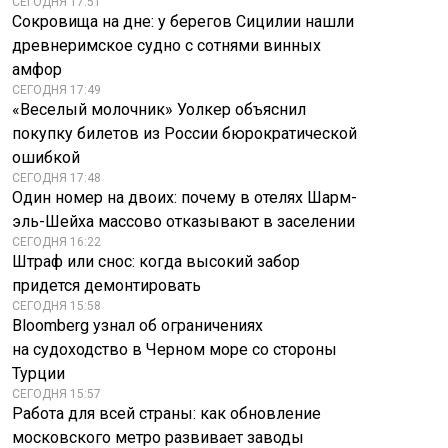
СЕГОДНЯ 17:51
Сокровища на дне: у берегов Сицилии нашли
древнеримское судно с сотнями винных
амфор
СЕГОДНЯ 17:49
«Веселый молочник» Уолкер объяснил
покупку билетов из России бюрократической
ошибкой
СЕГОДНЯ 17:48
Один номер на двоих: почему в отелях Шарм-
эль-Шейха массово отказывают в заселении
СЕГОДНЯ 16:22
Штраф или снос: когда высокий забор
придется демонтировать
СЕГОДНЯ 15:58
Bloomberg узнал об ограничениях
на судоходство в Черном море со стороны
Турции
СЕГОДНЯ 15:57
Работа для всей страны: как обновление
московского метро развивает заводы