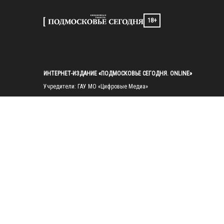
18+
ИНТЕРНЕТ-ИЗДАНИЕ «ПОДМОСКОВЬЕ СЕГОДНЯ. ONLINE»
Учредители: ГАУ МО «Цифровые Медиа»

Главный редактор — Попов И. А.

Тел.: 
+7(495)223-35-11
E-mail: 
mosregtoday@mosregtoday.ru
Зарегистрировано Федеральной службой по надзору в сфере связи, 
информационных технологий и массовых коммуникаций 
(Роскомнадзор) Рег. номер ЭЛ № ФС77-89830 от 28.07.2025

На сайте mosregtoday.ru применяются рекомендательные технологии 
(информационные технологии предоставления информации на основе
сбора, систематизации и анализа сведений, относящихся к 
предпочтениям пользователей сети «Интернет», находящихся на 
территории Российской Федерации).
 Подробная информация
© 2026 ПРАВА НА ВСЕ МАТЕРИАЛЫ САЙТА ПРИНАДЛЕЖАТ ГАУ МО 
"ЦИФРОВЫЕ МЕДИА" (ОГРН: 1255000059467).