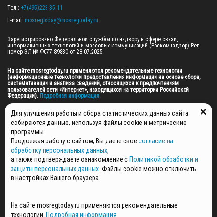
Тел.: 
+7(495)223-35-11
E-mail: 
mosregtoday@mosregtoday.ru
Зарегистрировано Федеральной службой по надзору в сфере связи, 
информационных технологий и массовых коммуникаций (Роскомнадзор) Рег. 
номер ЭЛ № ФС77-89830 от 28.07.2025

На сайте mosregtoday.ru применяются рекомендательные технологии 
(информационные технологии предоставления информации на основе сбора, 
систематизации и анализа сведений, относящихся к предпочтениям 
пользователей сети «Интернет», находящихся на территории Российской 
Федерации).
 Подробная информация
© 2026 ПРАВА НА ВСЕ МАТЕРИАЛЫ САЙТА ПРИНАДЛЕЖАТ ГАУ МО "ЦИФРОВЫЕ 
Для улучшения работы и сбора статистических данных сайта
МЕДИА" (ОГРН: 1255000059467).
собираются данные, используя файлы cookie и метрические
программы.
Продолжая работу с сайтом, Вы даете свое
согласие на
ПОЛИТИКА ОБРАБОТКИ И ЗАЩИТЫ ПЕРСОНАЛЬНЫХ ДАННЫХ
обработку персональных данных
,
НОВОСТИ
а также подтверждаете ознакомление с
Политикой обработки и
ГАЗЕТЫ
защиты персональных данных
. Файлы cookie можно отключить
РЕКЛАМОДАТЕЛЯМ
в настройках Вашего браузера.
КОНТАКТНАЯ ИНФОРМАЦИЯ
О РЕДАКЦИИ
На сайте mosregtoday.ru применяются рекомендательные
СПЕЦПРОЕКТЫ
технологии.
Подробная информация