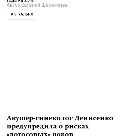
года на 25%.
Автор:
Евгений Шереметев
АКТУАЛЬНО
Акушер-гинеколог Денисенко
предупредила о рисках
«лотосовых» родов