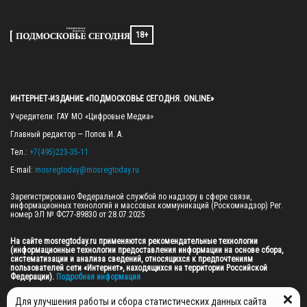
18+
ИНТЕРНЕТ-ИЗДАНИЕ «ПОДМОСКОВЬЕ СЕГОДНЯ. ONLINE»
Учредители: ГАУ МО «Цифровые Медиа»

Главный редактор — Попов И. А.

Тел.: 
+7(495)223-35-11
E-mail: 
mosregtoday@mosregtoday.ru
Зарегистрировано Федеральной службой по надзору в сфере связи, 
информационных технологий и массовых коммуникаций (Роскомнадзор) Рег. 
номер ЭЛ № ФС77-89830 от 28.07.2025

На сайте mosregtoday.ru применяются рекомендательные технологии 
(информационные технологии предоставления информации на основе сбора, 
систематизации и анализа сведений, относящихся к предпочтениям 
пользователей сети «Интернет», находящихся на территории Российской 
Федерации).
 Подробная информация
© 2026 ПРАВА НА ВСЕ МАТЕРИАЛЫ САЙТА ПРИНАДЛЕЖАТ ГАУ МО "ЦИФРОВЫЕ 
Для улучшения работы и сбора статистических данных сайта
МЕДИА" (ОГРН: 1255000059467).