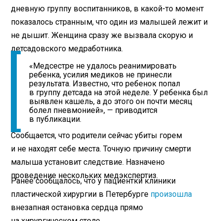
дневную группу воспитанников, в какой-то момент
показалось странным, что один из малышей лежит и
не дышит. Женщина сразу же вызвала скорую и
детсадовского медработника.
«Медсестре не удалось реанимировать
ребенка, усилия медиков не принесли
результата. Известно, что ребенок попал
в группу детсада на этой неделе. У ребенка был
выявлен кашель, а до этого он почти месяц
болел пневмонией», — приводится
в публикации.
Сообщается, что родители сейчас убиты горем
и не находят себе места. Точную причину смерти
малыша установит следствие. Назначено
проведение нескольких медэкспертиз.
Ранее сообщалось, что у пациентки клиники
пластической хирургии в Петербурге
произошла
внезапная остановка сердца прямо
на хирургическом столе.