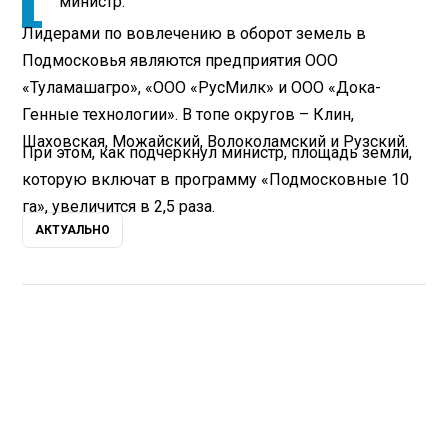
министр.
Лидерами по вовлечению в оборот земель в
Подмосковья являются предприятия ООО
«Туламашагро», «ООО «РусМилк» и ООО «Дока-
Генные технологии». В топе округов – Клин,
Шаховская, Можайский, Волоколамский и Рузский.
При этом, как подчеркнул министр, площадь земли,
которую включат в программу «Подмосковные 10
га», увеличится в 2,5 раза.
АКТУАЛЬНО