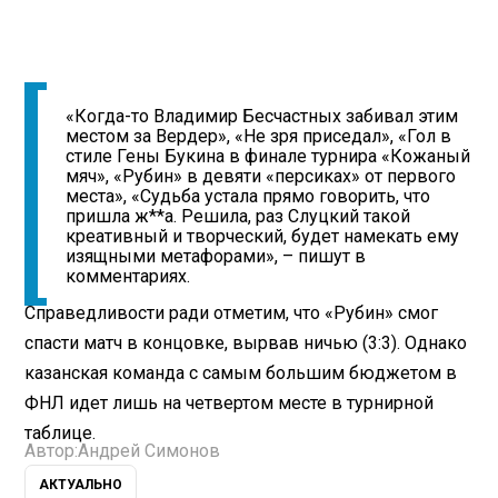
«Когда-то Владимир Бесчастных забивал этим
местом за Вердер», «Не зря приседал», «Гол в
стиле Гены Букина в финале турнира «Кожаный
мяч», «Рубин» в девяти «персиках» от первого
места», «Судьба устала прямо говорить, что
пришла ж**а. Решила, раз Слуцкий такой
креативный и творческий, будет намекать ему
изящными метафорами», – пишут в
комментариях.
Справедливости ради отметим, что «Рубин» смог
спасти матч в концовке, вырвав ничью (3:3). Однако
казанская команда с самым большим бюджетом в
ФНЛ идет лишь на четвертом месте в турнирной
таблице.
Автор:
Андрей Симонов
АКТУАЛЬНО