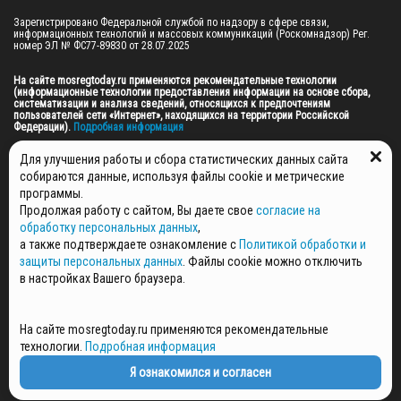
Зарегистрировано Федеральной службой по надзору в сфере связи, 
информационных технологий и массовых коммуникаций (Роскомнадзор) Рег. 
номер ЭЛ № ФС77-89830 от 28.07.2025

На сайте mosregtoday.ru применяются рекомендательные технологии 
(информационные технологии предоставления информации на основе сбора, 
систематизации и анализа сведений, относящихся к предпочтениям 
пользователей сети «Интернет», находящихся на территории Российской 
Федерации).
 Подробная информация
© 2026 ПРАВА НА ВСЕ МАТЕРИАЛЫ САЙТА ПРИНАДЛЕЖАТ ГАУ МО "ЦИФРОВЫЕ 
Для улучшения работы и сбора статистических данных сайта
МЕДИА" (ОГРН: 1255000059467).
собираются данные, используя файлы cookie и метрические
программы.
Продолжая работу с сайтом, Вы даете свое
согласие на
ПОЛИТИКА ОБРАБОТКИ И ЗАЩИТЫ ПЕРСОНАЛЬНЫХ ДАННЫХ
обработку персональных данных
,
НОВОСТИ
а также подтверждаете ознакомление с
Политикой обработки и
ГАЗЕТЫ
защиты персональных данных
. Файлы cookie можно отключить
РЕКЛАМОДАТЕЛЯМ
в настройках Вашего браузера.
КОНТАКТНАЯ ИНФОРМАЦИЯ
О РЕДАКЦИИ
На сайте mosregtoday.ru применяются рекомендательные
СПЕЦПРОЕКТЫ
технологии.
Подробная информация
СТАТЬИ
ПОЛИТИКА КОНФИДЕНЦИАЛЬНОСТИ
Я ознакомился и согласен