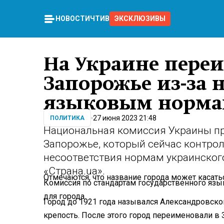
НОВОСТИ
ЧТИВО
ЭКСКЛЮЗИВЫ
На Украине пере
Запорожье из-за 
языковым норм
27 июня 2023 21:48
ПОЛИТИКА
Национальная комиссия Украины пр
Запорожье, который сейчас контрол
несоответствия нормам украинског
«Страна.ua».
Отмечаются, что название города может касать
Комиссия по стандартам государственного язы
для города.
Город до 1921 года назывался Александровско
крепость. После этого город переименовали в 