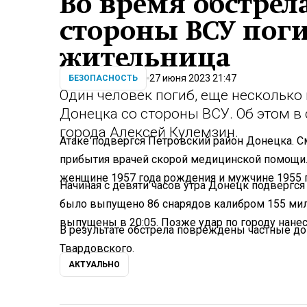
Во время обстрел
стороны ВСУ пог
жительница
27 июня 2023 21:47
БЕЗОПАСНОСТЬ
Один человек погиб, еще несколько 
Донецка со стороны ВСУ. Об этом в
города Алексей Кулемзин.
Атаке подвергся Петровский район Донецка. С
прибытия врачей скорой медицинской помощи.
женщине 1957 года рождения и мужчине 1955 
Начиная с девяти часов утра Донецк подвергся
было выпущено 86 снарядов калибром 155 мил
выпущены в 20:05. Позже удар по городу нанес
В результате обстрела повреждены частные д
Твардовского.
АКТУАЛЬНО