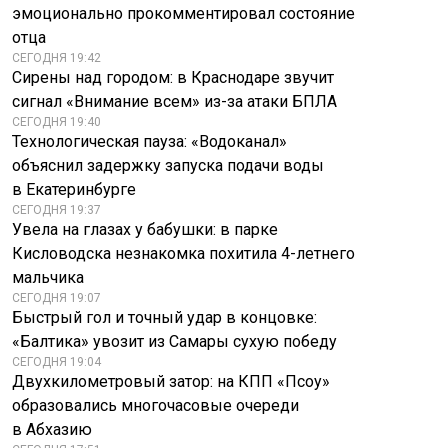
эмоционально прокомментировал состояние
отца
СЕГОДНЯ 19:42
Сирены над городом: в Краснодаре звучит
сигнал «Внимание всем» из-за атаки БПЛА
СЕГОДНЯ 19:40
Подвело сердце.
Средняя пенсия
Технологическая пауза: «Водоканал»
Папанов и Миронов
неработающих
объяснил задержку запуска подачи воды
ушли друг за
превысила 35 тыс.
другом
в семи регионах
в Екатеринбурге
СЕГОДНЯ 19:37
Увела на глазах у бабушки: в парке
Кисловодска незнакомка похитила 4-летнего
мальчика
СЕГОДНЯ 19:07
Быстрый гол и точный удар в концовке:
«Балтика» увозит из Самары сухую победу
СЕГОДНЯ 19:04
Двухкилометровый затор: на КПП «Псоу»
образовались многочасовые очереди
в Абхазию