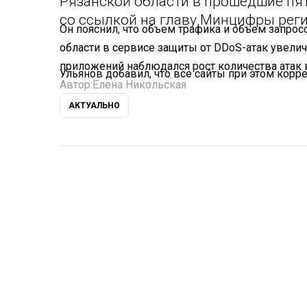
Рязанской области в прошедшие пят
со ссылкой на главу Минцифры рег
Он пояснил, что объем трафика и объем запро
области в сервисе защиты от DDoS-атак увелич
приложений наблюдался рост количества атак в
Ульянов добавил, что все сайты при этом кор
Автор:
Елена Никольская
АКТУАЛЬНО