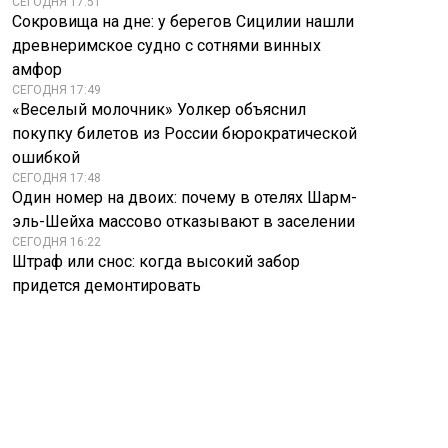
СЕГОДНЯ 17:51
Сокровища на дне: у берегов Сицилии нашли
древнеримское судно с сотнями винных
амфор
СЕГОДНЯ 17:49
«Веселый молочник» Уолкер объяснил
покупку билетов из России бюрократической
ошибкой
СЕГОДНЯ 17:48
Один номер на двоих: почему в отелях Шарм-
эль-Шейха массово отказывают в заселении
СЕГОДНЯ 16:22
Штраф или снос: когда высокий забор
придется демонтировать