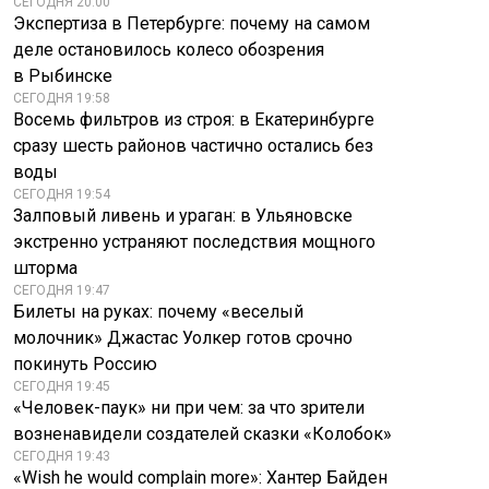
СЕГОДНЯ 20:00
Экспертиза в Петербурге: почему на самом
деле остановилось колесо обозрения
в Рыбинске
СЕГОДНЯ 19:58
Восемь фильтров из строя: в Екатеринбурге
сразу шесть районов частично остались без
воды
СЕГОДНЯ 19:54
Залповый ливень и ураган: в Ульяновске
экстренно устраняют последствия мощного
шторма
СЕГОДНЯ 19:47
Билеты на руках: почему «веселый
молочник» Джастас Уолкер готов срочно
покинуть Россию
СЕГОДНЯ 19:45
«Человек-паук» ни при чем: за что зрители
возненавидели создателей сказки «Колобок»
СЕГОДНЯ 19:43
«Wish he would complain more»: Хантер Байден