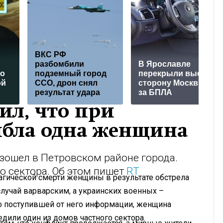
ВКС РФ
разбомбили
В Ярославле
го
подземный город
перекрыли выезд в
ой
ССО, дрон снял
сторону Москвы из-
результат удара
за БПЛА
ил, что при
ибла одна женщина
зошел в Петровском районе города.
о сектора. Об этом пишет
RT
агической смерти женщины в результате обстрела
случай варварским, а украинских военных –
но поступившей от него информации, женщина
едили один из домов частного сектора.