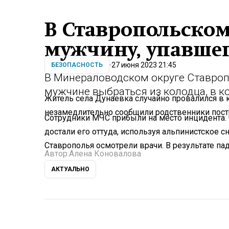
В Ставропольском
мужчину, упавшег
27 июня 2023 21:45
БЕЗОПАСНОСТЬ
В Минераловодском округе Ставроп
мужчине выбраться из колодца, в к
Житель села Дунаевка случайно провалился в
незамедлительно сообщили родственники пос
Сотрудники МЧС прибыли на место инцидента. 
достали его оттуда, используя альпинистское
Ставрополья осмотрели врачи. В результате пад
Автор:
Алена Коновалова
АКТУАЛЬНО