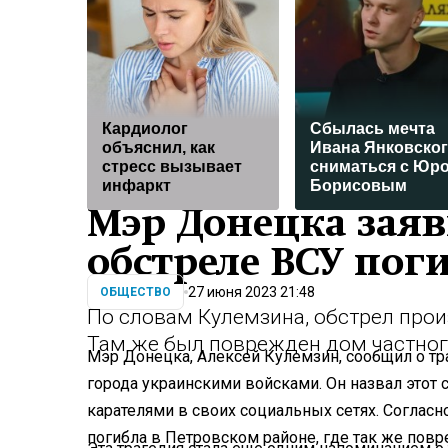
Кардиолог
Сбылась мечта
объяснил, как
Ивана Янковско
стресс вызывает
сниматься с Юр
инфаркт
Борисовым
Мэр Донецка заяв
обстреле ВСУ пог
27 июня 2023 21:48
ОБЩЕСТВО
По словам Кулемзина, обстрел прои
Там же был поврежден дом частног
Мэр Донецка, Алексей Кулемзин, сообщил о тр
города украинскими войсками. Он назвал этот 
карателями в своих социальных сетях. Соглас
погибла в Петровском районе, где так же повр