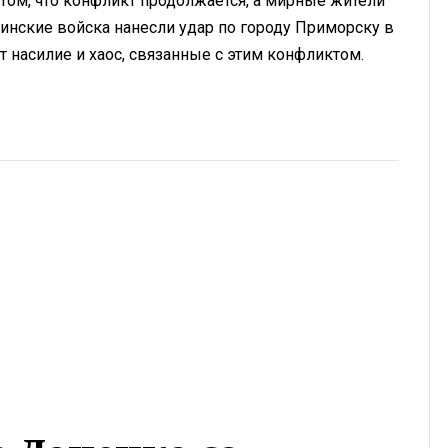
том, что конфликт продолжается, а мирные жители
аинские войска нанесли удар по городу Приморску в
т насилие и хаос, связанные с этим конфликтом.