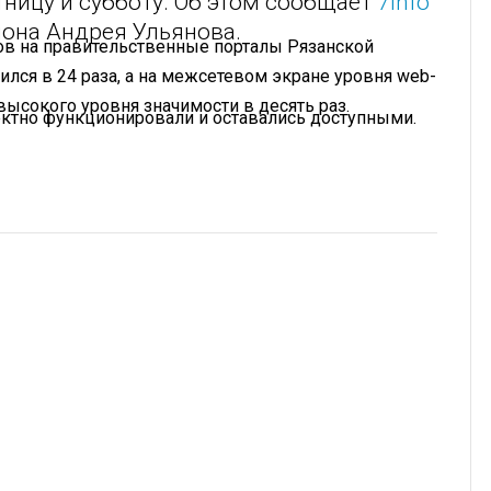
ницу и субботу. Об этом сообщает
7info
иона Андрея Ульянова.
сов на правительственные порталы Рязанской
ился в 24 раза, а на межсетевом экране уровня web-
ысокого уровня значимости в десять раз.
ректно функционировали и оставались доступными.