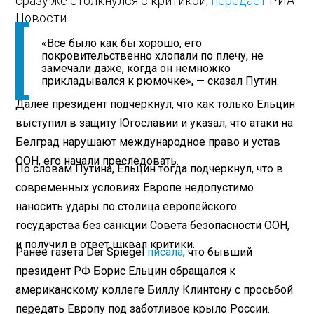
сразу же столкнулся с критикой,
передает
РИА
Новости.
«Все было как бы хорошо, его
покровительственно хлопали по плечу, не
замечали даже, когда он немножко
прикладывался к рюмочке», — сказал Путин.
Далее президент подчеркнул, что как только Ельцин
выступил в защиту Югославии и указал, что атаки на
Белград нарушают международное право и устав
ООН, его начали преследовать.
По словам Путина, Ельцин тогда подчеркнул, что в
современных условиях Европе недопустимо
наносить удары по столица европейского
государства без санкции Совета безопасности ООН,
и получил в ответ шквал критики.
Ранее газета Der Spiegel
писала
, что бывший
президент РФ Борис Ельцин обращался к
американскому коллеге Биллу Клинтону с просьбой
передать Европу под заботливое крыло России.