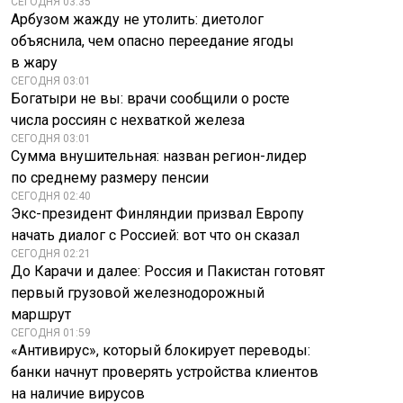
СЕГОДНЯ 03:35
Арбузом жажду не утолить: диетолог
объяснила, чем опасно переедание ягоды
в жару
СЕГОДНЯ 03:01
Богатыри не вы: врачи сообщили о росте
числа россиян с нехваткой железа
СЕГОДНЯ 03:01
Сумма внушительная: назван регион-лидер
по среднему размеру пенсии
СЕГОДНЯ 02:40
Экс-президент Финляндии призвал Европу
начать диалог с Россией: вот что он сказал
СЕГОДНЯ 02:21
До Карачи и далее: Россия и Пакистан готовят
первый грузовой железнодорожный
маршрут
СЕГОДНЯ 01:59
«Антивирус», который блокирует переводы:
банки начнут проверять устройства клиентов
«Радиостанция
Стало известно,
на наличие вирусов
Судного дня»
сколько Запад