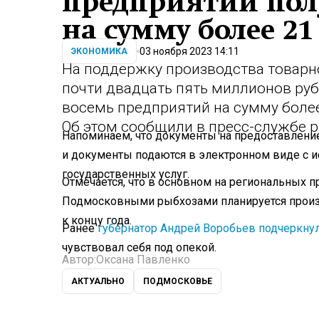
предприятий пол
на сумму более 21
03 ноября 2023 14:11
ЭКОНОМИКА
На поддержку производства товарн
почти двадцать пять миллионов ру
восемь предприятий на сумму боле
Об этом сообщили в пресс-службе 
Напоминаем, что документы на предоставление
и документы подаются в электронном виде с 
государственных услуг.
Отмечается, что в основном на региональных п
Подмосковными рыбхозами планируется произв
к концу года.
Ранее
губернатор Андрей Воробьев подчеркну
чувствовал себя под опекой.
Автор:
Оксана Павленко
АКТУАЛЬНО
ПОДМОСКОВЬЕ