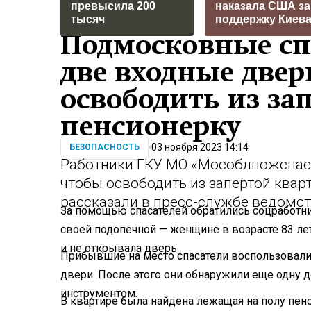
превысила 200
наказала США за
тысяч
поддержку Киев
Подмосковные сп
две входные двер
освободить из за
пенсионерку
03 ноября 2023 14:14
БЕЗОПАСНОСТЬ
Работники ГКУ МО «Мособлпожспас»
чтобы освободить из запертой ква
рассказали в пресс-службе ведомст
За помощью спасателей обратились соцработник
своей подопечной — женщине в возрасте 83 лет
и не открывала дверь.
Прибывшие на место спасатели воспользовали
двери. После этого они обнаружили еще одну 
инструментом.
В квартире была найдена лежащая на полу пен