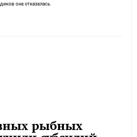
диков она отказалась.
овных рыбных