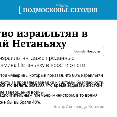
во израильтян в
ий Нетаньяху
 израильтян, даже преданные
мина Нетаньяху в ярости от его
.
той «Маарив», который показал, что 80% израильтян
нность за провалы разведки и системы безопасности.
 это делать, заявляя, что время задавать жесткие
сле завершения войны.
едпочтительным премьер-министром, в то время
 уже бы выбрали 48%.
Автор:
Александр Кошкин