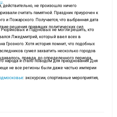
u
.
я, действительно, не произошло ничего
призвали считать памятной. Праздник приурочен к
 и Пожарского. Получается, что выбранная дата
ствие решения правящих политических сил.
я Рюриковых и Годуновых не могли решить, кто
вался Лжедмитрий, который ввел всех в
на Грозного. Хотя история помнит, что подобных
аследников сумел захватить несколько городов
давалось, правда, до определенного периода.
о народа и стало поводом для празднования Дня
а еще не все регионы были даже частью империи
Подмосковье
: экскурсии, спортивные мероприятия,