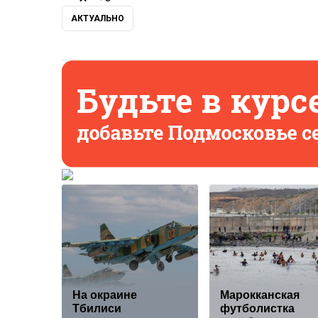
АКТУАЛЬНО
На окраине
Марокканская
Тбилиси
футболистка