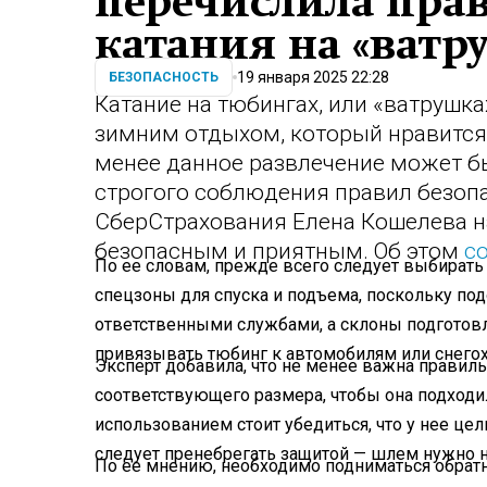
перечислила прав
катания на «ватр
19 января 2025 22:28
БЕЗОПАСНОСТЬ
Катание на тюбингах, или «ватрушк
зимним отдыхом, который нравится 
менее данное развлечение может бы
строгого соблюдения правил безоп
СберСтрахования Елена Кошелева н
безопасным и приятным. Об этом
с
По ее словам, прежде всего следует выбирать 
спецзоны для спуска и подъема, поскольку по
ответственными службами, а склоны подготовл
привязывать тюбинг к автомобилям или снего
Эксперт добавила, что не менее важна правил
соответствующего размера, чтобы она подходи
использованием стоит убедиться, что у нее це
следует пренебрегать защитой — шлем нужно н
По ее мнению, необходимо подниматься обратн