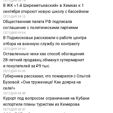
СЕГОДНЯ 09:14
В ЖК «1‑й Шереметьевский» в Химках к 1
сентября откроют новую школу с бассейном
СЕГОДНЯ 09:10
Общественная палата РФ подписала
соглашение с политическими партиями
СЕГОДНЯ 09:04
В Подмосковье рассказали о работе центра
отбора на военную службу по контракту
СЕГОДНЯ 09:00
Оставленные чеки как способ обогащения:
28-летний продавец обманул супермаркет
и покупателей за ₽9 тыс.
СЕГОДНЯ 09:00
Губерниев рассказал, что помирился с Ольгой
Бузовой: «Она труженица! Как доярка на
селе!»
СЕГОДНЯ 08:48
Курорт под вопросом: ограничения на Кубани
испортили планы туристам из Кемерова
Зеленский
Что категорически
СЕГОДНЯ 08:47