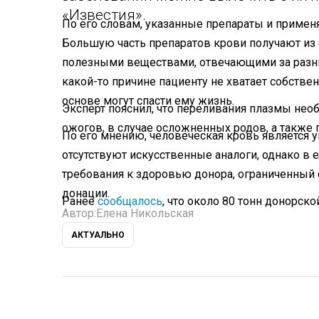
«Известия».
По его словам, указанные препараты и примен
Большую часть препаратов крови получают из 
полезными веществами, отвечающими за разны
какой-то причине пациенту не хватает собстве
основе могут спасти ему жизнь.
Эксперт пояснил, что переливания плазмы нео
ожогов, в случае осложненных родов, а также 
По его мнению, человеческая кровь является 
отсутствуют искусственные аналоги, однако в
требования к здоровью донора, ограниченный с
донации.
Ранее
сообщалось
, что около 80 тонн донорск
Автор:
Елена Никольская
АКТУАЛЬНО