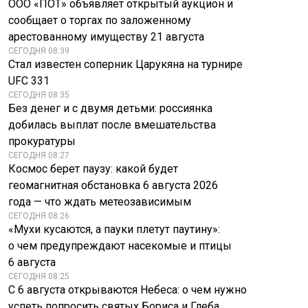
ООО «ПОТ» объявляет открытый аукцион и
пообещал Макрону
запрещено делать 5
помощь в тушении
августа: мало кто
сообщает о торгах по заложенному
пожаров
знает
арестованному имуществу 21 августа
СЕГОДНЯ 08:39
Стал известен соперник Царукяна на турнире
UFC 331
СЕГОДНЯ 08:35
Без денег и с двумя детьми: россиянка
добилась выплат после вмешательства
прокуратуры
СЕГОДНЯ 08:27
Космос берет паузу: какой будет
геомагнитная обстановка 6 августа 2026
года — что ждать метеозависимым
СЕГОДНЯ 08:26
«Мухи кусаются, а пауки плетут паутину»:
о чем предупреждают насекомые и птицы
6 августа
СЕГОДНЯ 08:25
С 6 августа открываются Небеса: о чем нужно
успеть попросить святых Бориса и Глеба