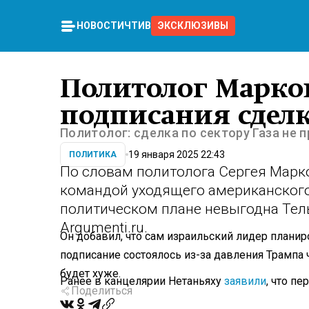
НОВОСТИ
ЧТИВО
ЭКСКЛЮЗИВЫ
Политолог Марко
подписания сделк
Политолог: сделка по сектору Газа не
19 января 2025 22:43
ПОЛИТИКА
По словам политолога Сергея Марков
командой уходящего американского
политическом плане невыгодна Тел
Argumenti.ru.
Он добавил, что сам израильский лидер планир
подписание состоялось из-за давления Трампа 
будет хуже.
Ранее в канцелярии Нетаньяху
заявили
, что пе
Поделиться