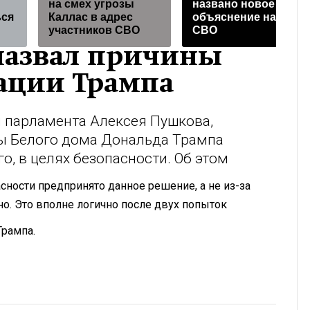
на смех угрозы
названо новое
ься
Каллас в адрес
объяснение начала
участников СВО
СВО
назвал причины
рации Трампа
ы парламента Алексея Пушкова,
вы Белого дома Дональда Трампа
о, в целях безопасности. Об этом
сности предпринято данное решение, а не из-за
о. Это вполне логично после двух попыток
Трампа.