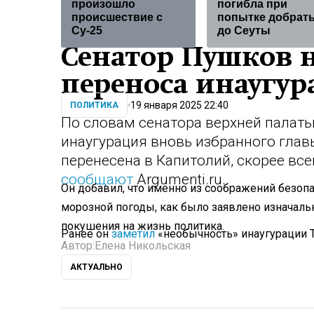
произошло
погибла при
происшествие с
попытке добрат
Су-25
до Сеуты
Сенатор Пушков 
переноса инаугу
19 января 2025 22:40
ПОЛИТИКА
По словам сенатора верхней палат
инаугурация вновь избранного гла
перенесена в Капитолий, скорее всег
сообщают
Argumenti.ru.
Он добавил, что именно из соображений безопа
морозной погоды, как было заявлено изначальн
покушения на жизнь политика.
Ранее он
заметил
«необычность» инаугурации 
Автор:
Елена Никольская
АКТУАЛЬНО