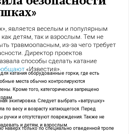
ила безопасности
ушках»
ах», является веселым и популярным
как детям, так и взрослым. Тем не
ть травмоопасным, из-за чего требует
асности. Директор проектов
азвала способы сделать катание
ообщают
«Известия».
для катания оборудованные горки, где есть
добные места обычно контролируются
ены. Кроме того, категорически запрещено
ходам.
ьная экипировка. Следует выбрать «ватрушку»
ла по весу и возрасту катающегося. Перед
лы ручки и отсутствуют повреждения. Также не
адевать и детям, и взрослым.
о наверх только по специально отведенной тропе