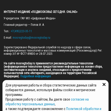
ИНТЕРНЕТ-ИЗДАНИЕ «ПОДМОСКОВЬЕ СЕГОДНЯ. ONLINE»
Учредители: ГАУ МО «Цифровые Медиа»

Главный редактор — Попов И. А.

Тел.: 
+7(495)223-35-11
E-mail: 
mosregtoday@mosregtoday.ru
Зарегистрировано Федеральной службой по надзору в сфере связи, 
информационных технологий и массовых коммуникаций (Роскомнадзор) Рег. 
номер ЭЛ № ФС77-89830 от 28.07.2025

На сайте mosregtoday.ru применяются рекомендательные технологии 
(информационные технологии предоставления информации на основе сбора, 
систематизации и анализа сведений, относящихся к предпочтениям 
пользователей сети «Интернет», находящихся на территории Российской 
Федерации).
 Подробная информация
© 2026 ПРАВА НА ВСЕ МАТЕРИАЛЫ САЙТА ПРИНАДЛЕЖАТ ГАУ МО "ЦИФРОВЫЕ 
Для улучшения работы и сбора статистических данных сайта
МЕДИА" (ОГРН: 1255000059467).
собираются данные, используя файлы cookie и метрические
программы.
Продолжая работу с сайтом, Вы даете свое
согласие на
ПОЛИТИКА ОБРАБОТКИ И ЗАЩИТЫ ПЕРСОНАЛЬНЫХ ДАННЫХ
обработку персональных данных
,
НОВОСТИ
а также подтверждаете ознакомление с
Политикой обработки и