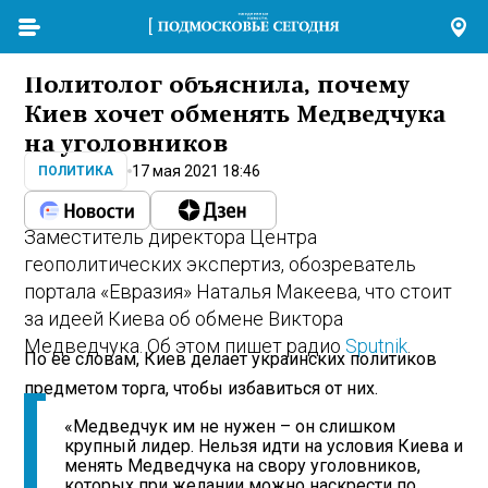
Политолог объяснила, почему
Киев хочет обменять Медведчука
на уголовников
17 мая 2021 18:46
ПОЛИТИКА
Заместитель директора Центра
геополитических экспертиз, обозреватель
портала «Евразия» Наталья Макеева, что стоит
за идеей Киева об обмене Виктора
Медведчука. Об этом пишет радио
Sputnik
.
По ее словам, Киев делает украинских политиков
предметом торга, чтобы избавиться от них.
«Медведчук им не нужен – он слишком
крупный лидер. Нельзя идти на условия Киева и
менять Медведчука на свору уголовников,
которых при желании можно наскрести по