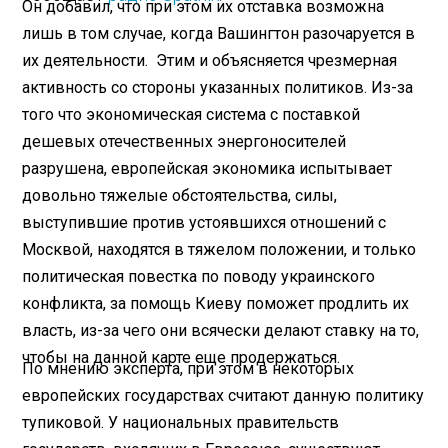
Он добавил, что при этом их отставка возможна
лишь в том случае, когда Вашингтон разочаруется в
их деятельности. Этим и объясняется чрезмерная
активность со стороны указанных политиков. Из-за
того что экономическая система с поставкой
дешевых отечественных энергоносителей
разрушена, европейская экономика испытывает
довольно тяжелые обстоятельства, силы,
выступившие против устоявшихся отношений с
Москвой, находятся в тяжелом положении, и только
политическая повестка по поводу украинского
конфликта, за помощь Киеву поможет продлить их
власть, из-за чего они всячески делают ставку на то,
чтобы на данной карте еще продержаться.
По мнению эксперта, при этом в некоторых
европейских государствах считают данную политику
тупиковой. У национальных правительств