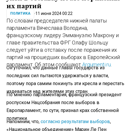
их партий
11 июня 2024 00:22
ПОЛИТИКА
По словам председателя нижней палаты
парламента Вячеслава Володина,
французскому лидеру Эммануэлю Макрону и
главе правительства ФРГ Олафу Шольцу
следует уйти в отставку после поражения их
партий на прошедших выборах в Европейский
парламент. Об этом сообщают
Argumenti.ru
.
Он уточнил, что данные главы государств из
последних сил пытаются удержаться у власти,
поэтому пора самим покинуть эти кресла и перестать
издеваться над жителями этих стран.
По мнению парламентария, французский президент
роспуском Нацсобрания после выборов в
Европарламент, по сути, признал крах собственной
политики.
Напомним, что,
согласно результатам выборов
,
«Национальное объединение» Марин Ле Пен