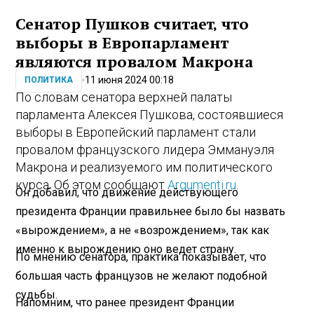
Сенатор Пушков считает, что
выборы в Европарламент
являются провалом Макрона
11 июня 2024 00:18
ПОЛИТИКА
По словам сенатора верхней палаты
парламента Алексея Пушкова, состоявшиеся
выборы в Европейский парламент стали
провалом французского лидера Эммануэля
Макрона и реализуемого им политического
курса. Об этом сообщают
Argumenti.ru
.
Он добавил, что движение действующего
президента Франции правильнее было бы назвать
«вырождением», а не «возрождением», так как
именно к вырождению оно ведет страну.
По мнению сенатора, практика показывает, что
большая часть французов не желают подобной
судьбы.
Напомним, что ранее президент Франции