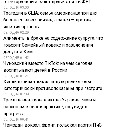
электоральный взлет правых сил в ФРГ
СЕГОДНЯ 03:00
Трагедия в США: семья американца три дня
боролась за его жизнь, а затем — против
изъятия органов
СЕГОДНЯ 02:29
Алименты в браке на содержание супруга: что
говорит Семейный кодекс и разъяснения
депутата Ким
СЕГОДНЯ 01:42
Чуковский вместо TikTok: на чем сегодня
воспитывают детей в России
СЕГОДНЯ 01:21
Кислый финал: какие популярные ягоды
категорически противопоказаны при гастрите
СЕГОДНЯ 01:04
Трамп назвал конфликт на Украине самым
сложным в своей практике, но увидел
прогресс
СЕГОДНЯ 00:41
Чемодан, вокзал, фронт: польская партия ПиС