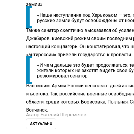
земли».
«Наше наступление под Харьковом — это, п
русские земли будут освобождены от нео
Также сенатор скептично высказался об усиле
Джабаров, киевский режим своим последним 
настоящий концлагерь. Он констатировал, что 
«антироссии» привели государство к пропасти.
«И чем дальше это будет продолжаться, 
жители которых не захотят видеть свое б
резюмировал сенатор.
Напомним, Армия России несколько дней актив
и востока. Так, российские военные освободил
области, среди которых Борисовка, Пыльная, С
Волчанск.
Автор:
Евгений Шереметев
АКТУАЛЬНО