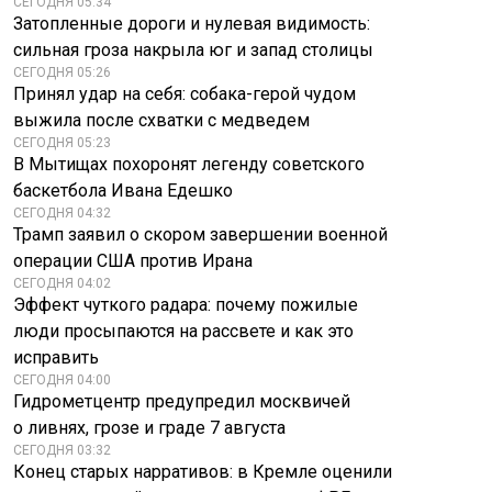
СЕГОДНЯ 05:34
Затопленные дороги и нулевая видимость:
сильная гроза накрыла юг и запад столицы
СЕГОДНЯ 05:26
Принял удар на себя: собака-герой чудом
выжила после схватки с медведем
СЕГОДНЯ 05:23
В Мытищах похоронят легенду советского
баскетбола Ивана Едешко
СЕГОДНЯ 04:32
Трамп заявил о скором завершении военной
операции США против Ирана
СЕГОДНЯ 04:02
Эффект чуткого радара: почему пожилые
люди просыпаются на рассвете и как это
исправить
СЕГОДНЯ 04:00
Гидрометцентр предупредил москвичей
о ливнях, грозе и граде 7 августа
СЕГОДНЯ 03:32
Конец старых нарративов: в Кремле оценили