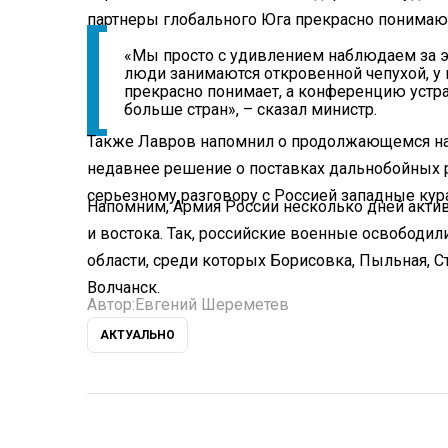
партнеры глобального Юга прекрасно понимают,
«Мы просто с удивлением наблюдаем за эт
люди занимаются откровенной чепухой, у 
прекрасно понимает, а конференцию устра
больше стран», – сказал министр.
Также Лавров напомнил о продолжающемся на
недавнее решение о поставках дальнобойных р
серьезному разговору с Россией западные кур
Напомним, Армия России несколько дней актив
и востока. Так, российские военные освободил
области, среди которых Борисовка, Пыльная, С
Волчанск.
Автор:
Евгений Шереметев
АКТУАЛЬНО