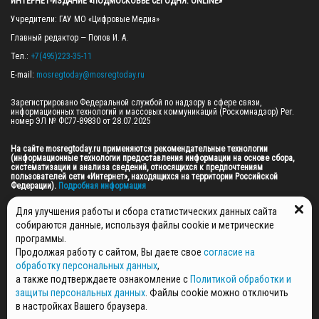
ИНТЕРНЕТ-ИЗДАНИЕ «ПОДМОСКОВЬЕ СЕГОДНЯ. ONLINE»
Учредители: ГАУ МО «Цифровые Медиа»

Главный редактор — Попов И. А.

Тел.: 
+7(495)223-35-11
E-mail: 
mosregtoday@mosregtoday.ru
Зарегистрировано Федеральной службой по надзору в сфере связи, 
информационных технологий и массовых коммуникаций (Роскомнадзор) Рег. 
номер ЭЛ № ФС77-89830 от 28.07.2025

На сайте mosregtoday.ru применяются рекомендательные технологии 
(информационные технологии предоставления информации на основе сбора, 
систематизации и анализа сведений, относящихся к предпочтениям 
пользователей сети «Интернет», находящихся на территории Российской 
Федерации).
 Подробная информация
© 2026 ПРАВА НА ВСЕ МАТЕРИАЛЫ САЙТА ПРИНАДЛЕЖАТ ГАУ МО "ЦИФРОВЫЕ 
Для улучшения работы и сбора статистических данных сайта
МЕДИА" (ОГРН: 1255000059467).
собираются данные, используя файлы cookie и метрические
программы.
Продолжая работу с сайтом, Вы даете свое
согласие на
ПОЛИТИКА ОБРАБОТКИ И ЗАЩИТЫ ПЕРСОНАЛЬНЫХ ДАННЫХ
обработку персональных данных
,
НОВОСТИ
а также подтверждаете ознакомление с
Политикой обработки и
ГАЗЕТЫ
защиты персональных данных
. Файлы cookie можно отключить
РЕКЛАМОДАТЕЛЯМ
в настройках Вашего браузера.