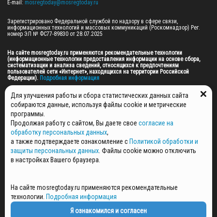
E-mail: 
mosregtoday@mosregtoday.ru
Зарегистрировано Федеральной службой по надзору в сфере связи, 
информационных технологий и массовых коммуникаций (Роскомнадзор) Рег. 
номер ЭЛ № ФС77-89830 от 28.07.2025

На сайте mosregtoday.ru применяются рекомендательные технологии 
(информационные технологии предоставления информации на основе сбора, 
систематизации и анализа сведений, относящихся к предпочтениям 
пользователей сети «Интернет», находящихся на территории Российской 
Федерации).
 Подробная информация
© 2026 ПРАВА НА ВСЕ МАТЕРИАЛЫ САЙТА ПРИНАДЛЕЖАТ ГАУ МО "ЦИФРОВЫЕ 
Для улучшения работы и сбора статистических данных сайта
МЕДИА" (ОГРН: 1255000059467).
собираются данные, используя файлы cookie и метрические
программы.
Продолжая работу с сайтом, Вы даете свое
согласие на
ПОЛИТИКА ОБРАБОТКИ И ЗАЩИТЫ ПЕРСОНАЛЬНЫХ ДАННЫХ
обработку персональных данных
,
НОВОСТИ
а также подтверждаете ознакомление с
Политикой обработки и
ГАЗЕТЫ
защиты персональных данных
. Файлы cookie можно отключить
РЕКЛАМОДАТЕЛЯМ
в настройках Вашего браузера.
КОНТАКТНАЯ ИНФОРМАЦИЯ
О РЕДАКЦИИ
На сайте mosregtoday.ru применяются рекомендательные
СПЕЦПРОЕКТЫ
технологии.
Подробная информация
СТАТЬИ
ПОЛИТИКА КОНФИДЕНЦИАЛЬНОСТИ
Я ознакомился и согласен