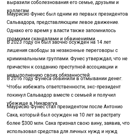
выразили соболезнования его семье, друзьям и
коллегам.
Маурисио Фунес был одним из первых президентов
Сальвадора, представляющим левое движение.
Однако его время у власти также запомнилось
громкими скандалами и обвинениями.
В 2023 году он был заочно осужден на 14 лет
лишения свободы за незаконные переговоры с
криминальными группами. Фунес утверждал, что не
причастен к созданию преступной ассоциации и
невыполнению своих обязанностей.
В 2016 году Фунеса обвинили в отмывании денег.
Чтобы избежать ответственности, экс-президент
покинул Сальвадор вместе с семьей и получил
убежище в Никарагуа.
Маурисио Фунес стал президентом после Антонио
Сака, который был осужден на 10 лет за растрату
более $300 млн. Сака признал свою вину, заявив, что
использовал средства для личных нужд и нужд