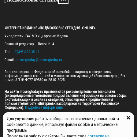
ИНТЕРНЕТ-ИЗДАНИЕ «ПОДМОСКОВЬЕ СЕГОДНЯ. ONLINE»
Учредители: ГАУ МО «Цифровые Медиа»

Главный редактор — Попов И. А.

Тел.: 
+7(495)223-35-11
E-mail: 
mosregtoday@mosregtoday.ru
Зарегистрировано Федеральной службой по надзору в сфере связи, 
информационных технологий и массовых коммуникаций (Роскомнадзор) Рег. 
номер ЭЛ № ФС77-89830 от 28.07.2025

На сайте mosregtoday.ru применяются рекомендательные технологии 
(информационные технологии предоставления информации на основе сбора, 
систематизации и анализа сведений, относящихся к предпочтениям 
пользователей сети «Интернет», находящихся на территории Российской 
Федерации).
 Подробная информация
© 2026 ПРАВА НА ВСЕ МАТЕРИАЛЫ САЙТА ПРИНАДЛЕЖАТ ГАУ МО "ЦИФРОВЫЕ 
Для улучшения работы и сбора статистических данных сайта
МЕДИА" (ОГРН: 1255000059467).
собираются данные, используя файлы cookie и метрические
программы.
Продолжая работу с сайтом, Вы даете свое
согласие на