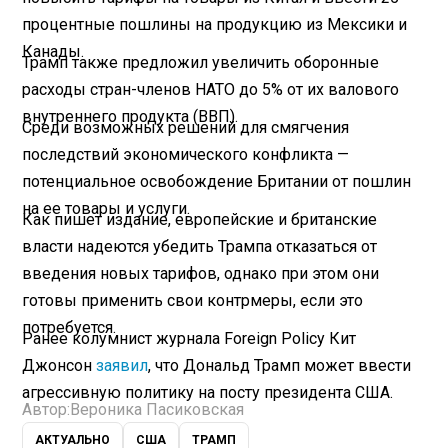
процентные пошлины на продукцию из Мексики и
Канады.
Трамп также предложил увеличить оборонные
расходы стран-членов НАТО до 5% от их валового
внутреннего продукта (ВВП).
Среди возможных решений для смягчения
последствий экономического конфликта —
потенциальное освобождение Британии от пошлин
на ее товары и услуги.
Как пишет издание, европейские и британские
власти надеются убедить Трампа отказаться от
введения новых тарифов, однако при этом они
готовы применить свои контрмеры, если это
потребуется.
Ранее колумнист журнала Foreign Policy Кит
Джонсон
заявил
, что Дональд Трамп может ввести
агрессивную политику на посту президента США.
Автор:
Вероника Пасиковская
АКТУАЛЬНО
США
ТРАМП