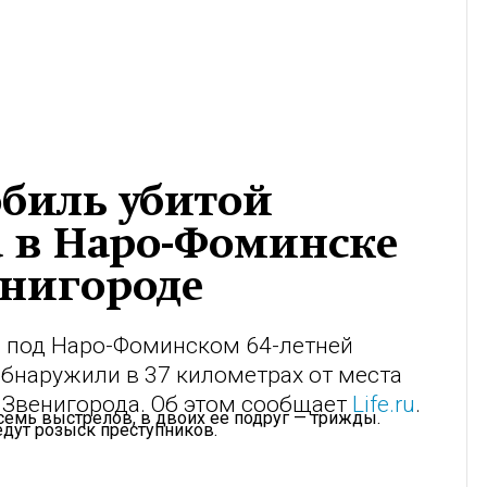
биль убитой
а в Наро-Фоминске
енигороде
 под Наро-Фоминском 64-летней
бнаружили в 37 километрах от места
 Звенигорода. Об этом сообщает
Life.ru
.
семь выстрелов, в двоих ее подруг — трижды.
едут розыск преступников.