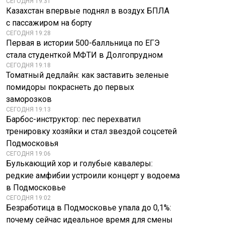
СЕГОДНЯ 19:31
Казахстан впервые поднял в воздух БПЛА
с пассажиром на борту
СЕГОДНЯ 19:28
Первая в истории 500-балльница по ЕГЭ
стала студенткой МФТИ в Долгопрудном
СЕГОДНЯ 19:18
Томатный дедлайн: как заставить зеленые
помидоры покраснеть до первых
заморозков
СЕГОДНЯ 19:13
Барбос-инструктор: пес перехватил
тренировку хозяйки и стал звездой соцсетей
Подмосковья
СЕГОДНЯ 19:06
Булькающий хор и голубые кавалеры:
редкие амфибии устроили концерт у водоема
в Подмосковье
СЕГОДНЯ 19:02
Безработица в Подмосковье упала до 0,1%:
почему сейчас идеальное время для смены