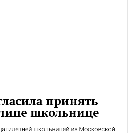
гласила принять
клипе школьнице
дцатилетней школьницей из Московской