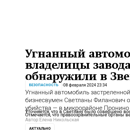
Угнанный автомо
владелицы завод
обнаружили в Зв
08 февраля 2024 23:34
БЕЗОПАСНОСТЬ
Угнанный автомобиль застреленной
бизнесвумен Светланы Филанович о
убийства — в микрорайоне Пронино
Уточняется, что в Светлану было совершено во
Отмечается, что правоохранительные органы в
Автор:
Елена Никольская
АКТУАЛЬНО