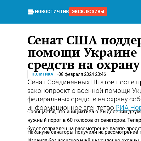
НОВОСТИ
ЧТИВО
ЭКСКЛЮЗИВЫ
Сенат США подде
помощи Украине 
средств на охран
08 февраля 2024 23:46
ПОЛИТИКА
Сенат Соединенных Штатов после п
законопроект о военной помощи Ук
федеральных средств на охрану со
информационное агентство
РИА Но
Сообщается, что инициатива о выделении двум
нужный порог в 60 голосов от сенаторов. Тепе
будет отправлен на рассмотрение палате предс
Накануне сенаторы получили на рассмотрение 
Израиля без ассигнований на усиление охран