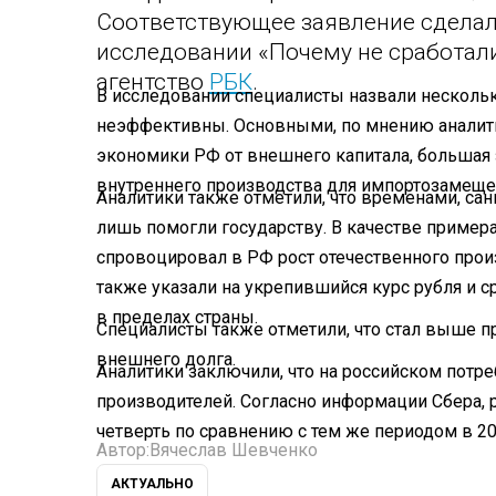
Соответствующее заявление сделал
исследовании «Почему не сработал
агентство
РБК
.
В исследовании специалисты назвали нескольк
неэффективны. Основными, по мнению аналити
экономики РФ от внешнего капитала, большая 
внутреннего производства для импортозамеще
Аналитики также отметили, что временами, са
лишь помогли государству. В качестве пример
спровоцировал в РФ рост отечественного прои
также указали на укрепившийся курс рубля и ср
в пределах страны.
Специалисты также отметили, что стал выше 
внешнего долга.
Аналитики заключили, что на российском пот
производителей. Согласно информации Сбера, 
четверть по сравнению с тем же периодом в 20
Автор:
Вячеслав Шевченко
АКТУАЛЬНО