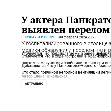
У актера Панкрат
выявлен перелом
08 февраля 2024 23:25
КУЛЬТУРА И СПОРТ
У госпитализированного в столице 
медики обнаружили перелом пяти р
Уточняется, что предполагаемый ранее инфарк
Отмечается, что в ходе гастролей в Красноярске
плохом самочувствии сообщили только при воз
Добавляется, что у Панкратова-Черного перел
Это стало причиной неполной вентиляции легки
Автор:
Елена Никольская
АКТУАЛЬНО