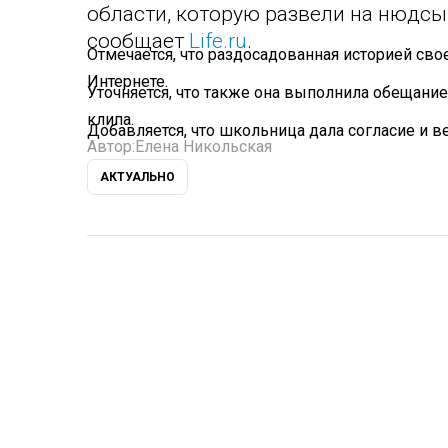
области, которую развели на нюдсы
сообщает
Life.ru
.
Отмечается, что раздосадованная историей сво
Интернете.
Уточняется, что также она выполнила обещание
клипа.
Добавляется, что школьница дала согласие и в
Автор:
Елена Никольская
АКТУАЛЬНО