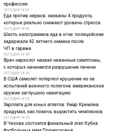
профессии
СЕГОДНЯ 18:57
Еда против нервов: названы 4 продукта,
которые реально снижают уровень стресса
СЕГОДНЯ 18:56
Шесть килограммов яда в огне: полицейские
задержали 42 летнего химика после
ЧП в гараже
СЕГОДНЯ 18:49
Врач-нарколог назвал невинные симптомы,
с которых начинается разрушение печени
СЕГОДНЯ 18:36
В США самолет потерпел крушение из-за
испытаний военного полигона: американское
оружие заглушило навигацию
СЕГОДНЯ 18:33
Зарплата для юных атлетов: Умар Кремлев
придумал, как помочь вырастить чемпионов
СЕГОДНЯ 18:33
В Чехове состоится финальный этап Кубка
футбольных мам Подмосковья