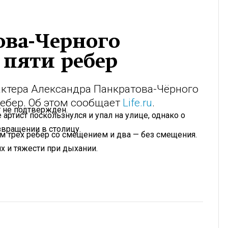
ова-Черного
 пяти ребер
актера Александра Панкратова-Чёрного
ебер. Об этом сообщает
Life.ru
.
т не подтвержден.
 артист поскользнулся и упал на улице, однако о
вращении в столицу.
ом трех ребер со смещением и два — без смещения.
х и тяжести при дыхании.