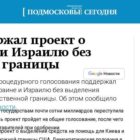
ржал проект о
и Израилю без
у границы
роцедурного голосования поддержал
раине и Израилю без выделения
бственной границы. Об этом сообщило
вости
.
 государствам почти сотни миллиардов переступила
рь проект пройдет на общее голосование, после чего
тавителей при одобрении.
проект о выделении средств на помощь для Киева и
ы южной границы США. Демократическая половина в