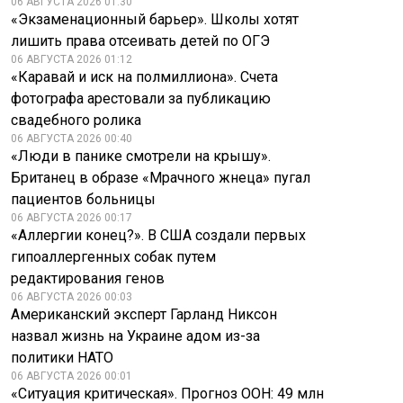
06 АВГУСТА 2026 01:30
«Экзаменационный барьер». Школы хотят
лишить права отсеивать детей по ОГЭ
06 АВГУСТА 2026 01:12
«Каравай и иск на полмиллиона». Счета
фотографа арестовали за публикацию
свадебного ролика
06 АВГУСТА 2026 00:40
«Люди в панике смотрели на крышу».
Британец в образе «Мрачного жнеца» пугал
пациентов больницы
06 АВГУСТА 2026 00:17
«Аллергии конец?». В США создали первых
гипоаллергенных собак путем
редактирования генов
06 АВГУСТА 2026 00:03
Американский эксперт Гарланд Никсон
назвал жизнь на Украине адом из-за
политики НАТО
В аэропортах США
06 АВГУСТА 2026 00:01
Украинский фермер
массово
«Ситуация критическая». Прогноз ООН: 49 млн