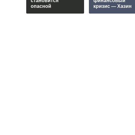
становится
финансовый
опасной
кризис — Хазин