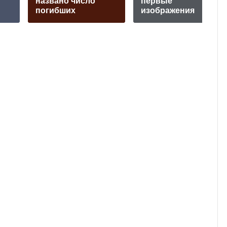
названо число
первые
погибших
изображения