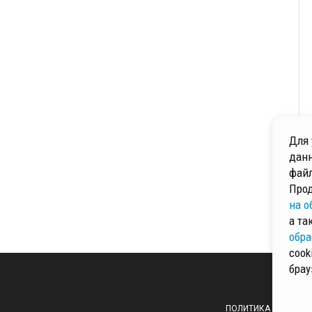
Для 
данн
файл
Прод
на о
а та
обра
cook
брау
ПОЛИТИКА ОБРАБОТ