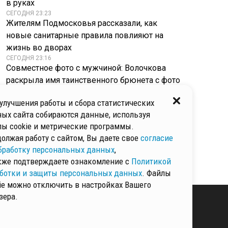
в руках
СЕГОДНЯ 23:23
Жителям Подмосковья рассказали, как
новые санитарные правила повлияют на
жизнь во дворах
СЕГОДНЯ 23:16
Совместное фото с мужчиной: Волочкова
раскрыла имя таинственного брюнета с фото
СЕГОДНЯ 23:11
«Фрукты и сливочное масло: Минюст решил
улучшения работы и сбора статистических
кормить осужденных как в санатории
ых сайта собираются данные, используя
СЕГОДНЯ 23:10
ы cookie и метрические программы.
Новые территории требуют рук: в России
олжая работу с сайтом, Вы даете свое
согласие
возрождают стройбат с численностью до 150
бработку персональных данных
,
тыс. человек
кже подтверждаете ознакомление с
Политикой
ботки и защиты персональных данных
. Файлы
ie можно отключить в настройках Вашего
зера.
КИ И ЗАЩИТЫ