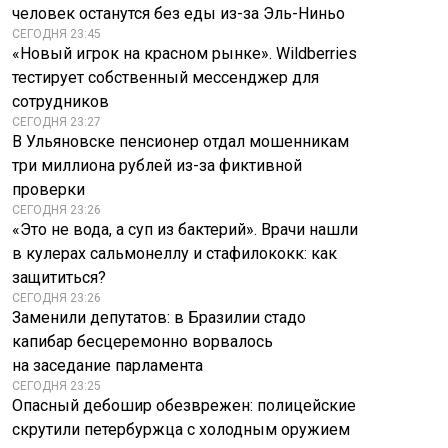
потребовал
задерживают
человек останутся без еды из-за Эль-Ниньо
переговоров с РФ
иностранцев
СЕГОДНЯ 23:45
«Новый игрок на красном рынке». Wildberries
тестирует собственный мессенджер для
сотрудников
СЕГОДНЯ 23:27
В Ульяновске пенсионер отдал мошенникам
три миллиона рублей из-за фиктивной
проверки
СЕГОДНЯ 23:26
«Это не вода, а суп из бактерий». Врачи нашли
в кулерах сальмонеллу и стафилококк: как
защититься?
СЕГОДНЯ 23:26
Заменили депутатов: в Бразилии стадо
капибар бесцеремонно ворвалось
на заседание парламента
СЕГОДНЯ 23:25
Опасный дебошир обезврежен: полицейские
скрутили петербуржца с холодным оружием