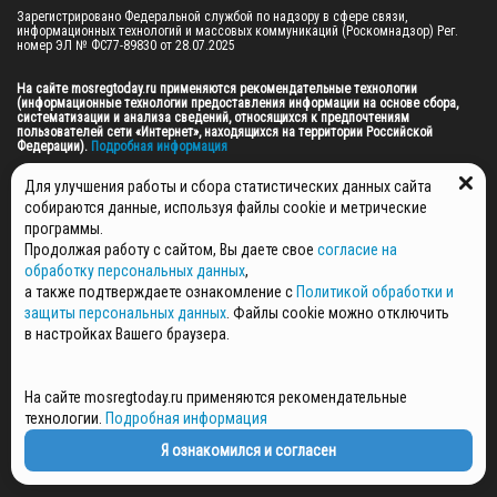
Зарегистрировано Федеральной службой по надзору в сфере связи, 
информационных технологий и массовых коммуникаций (Роскомнадзор) Рег. 
номер ЭЛ № ФС77-89830 от 28.07.2025

На сайте mosregtoday.ru применяются рекомендательные технологии 
(информационные технологии предоставления информации на основе сбора, 
систематизации и анализа сведений, относящихся к предпочтениям 
пользователей сети «Интернет», находящихся на территории Российской 
Федерации).
 Подробная информация
© 2026 ПРАВА НА ВСЕ МАТЕРИАЛЫ САЙТА ПРИНАДЛЕЖАТ ГАУ МО "ЦИФРОВЫЕ 
Для улучшения работы и сбора статистических данных сайта
МЕДИА" (ОГРН: 1255000059467).
собираются данные, используя файлы cookie и метрические
программы.
Продолжая работу с сайтом, Вы даете свое
согласие на
ПОЛИТИКА ОБРАБОТКИ И ЗАЩИТЫ ПЕРСОНАЛЬНЫХ ДАННЫХ
обработку персональных данных
,
НОВОСТИ
а также подтверждаете ознакомление с
Политикой обработки и
ГАЗЕТЫ
защиты персональных данных
. Файлы cookie можно отключить
РЕКЛАМОДАТЕЛЯМ
в настройках Вашего браузера.
КОНТАКТНАЯ ИНФОРМАЦИЯ
О РЕДАКЦИИ
На сайте mosregtoday.ru применяются рекомендательные
СПЕЦПРОЕКТЫ
технологии.
Подробная информация
СТАТЬИ
ПОЛИТИКА КОНФИДЕНЦИАЛЬНОСТИ
Я ознакомился и согласен