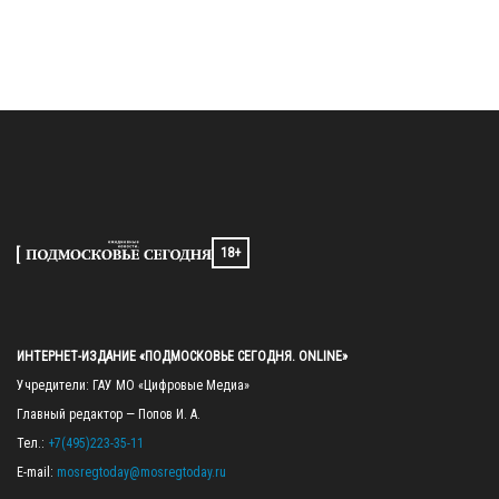
18+
ИНТЕРНЕТ-ИЗДАНИЕ «ПОДМОСКОВЬЕ СЕГОДНЯ. ONLINE»
Учредители: ГАУ МО «Цифровые Медиа»

Главный редактор — Попов И. А.

Тел.: 
+7(495)223-35-11
E-mail: 
mosregtoday@mosregtoday.ru