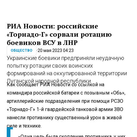
РИА Новости: российские
«Торнадо-Г» сорвали ротацию
боевиков ВСУ в ЛНР
20 мая 2023 04:23
ОБЩЕСТВО
Украинские боевики предприняли неудачную
попытку ротации своих воинских
формирований на оккупированной территории
Луганской народной республики.
Как сообщает РИА Новости со ссылкой на
командира российской батареи с позывным «Обь»,
артиллерийские подразделения при помощи РСЗО
«Торнадо-Г» 1-й гвардейской танковой армии ЗВО
нанесли противнику существенный урон в живой
силе и технике.
«Одна цель была скопление противника, у них