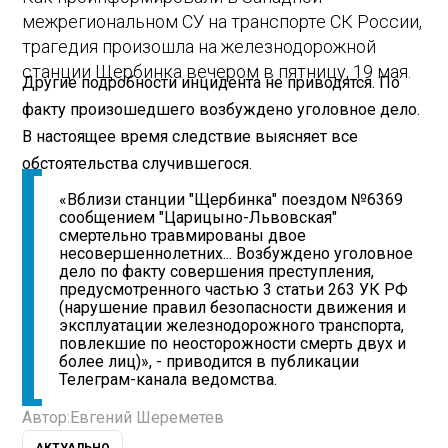
межрегиональном СУ на транспорте СК России,
трагедия произошла на железнодорожной
станции Щербинка вечером в пятницу, 19 мая.
Другие подробности инцидента не приводятся. По
факту произошедшего возбуждено уголовное дело.
В настоящее время следствие выясняет все
обстоятельства случившегося.
«Вблизи станции "Щербинка" поездом №6369
сообщением "Царицыно-Львовская"
смертельно травмированы двое
несовершеннолетних... Возбуждено уголовное
дело по факту совершения преступления,
предусмотренного частью 3 статьи 263 УК РФ
(нарушение правил безопасности движения и
эксплуатации железнодорожного транспорта,
повлекшие по неосторожности смерть двух и
более лиц)», - приводится в публикации
Телеграм-канала ведомства.
Автор:
Евгений Шереметев