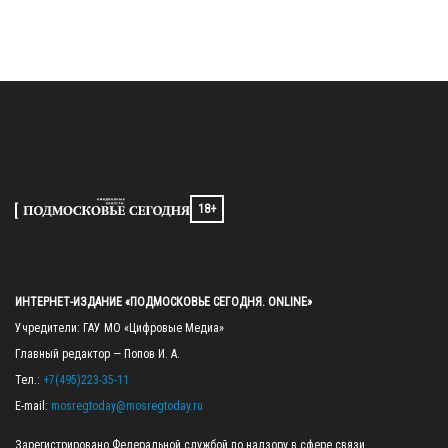
18+
ИНТЕРНЕТ-ИЗДАНИЕ «ПОДМОСКОВЬЕ СЕГОДНЯ. ONLINE»
Учредители: ГАУ МО «Цифровые Медиа»

Главный редактор — Попов И. А.

Тел.: 
+7(495)223-35-11
E-mail: 
mosregtoday@mosregtoday.ru
Зарегистрировано Федеральной службой по надзору в сфере связи, 