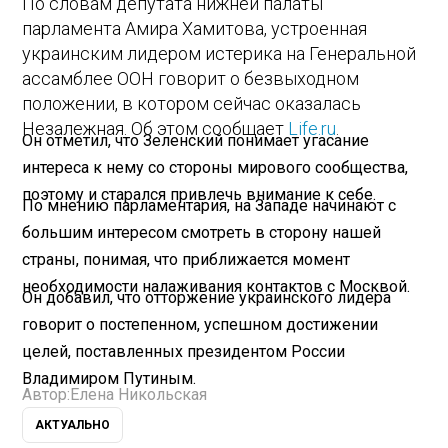
По словам депутата нижней палаты
парламента Амира Хамитова, устроенная
украинским лидером истерика на Генеральной
ассамблее ООН говорит о безвыходном
положении, в котором сейчас оказалась
Незалежная. Об этом сообщает
Life.ru
.
Он отметил, что Зеленский понимает угасание
интереса к нему со стороны мирового сообщества,
поэтому и старался привлечь внимание к себе.
По мнению парламентария, на Западе начинают с
большим интересом смотреть в сторону нашей
страны, понимая, что приближается момент
необходимости налаживания контактов с Москвой.
Он добавил, что отторжение украинского лидера
говорит о постепенном, успешном достижении
целей, поставленных президентом России
Владимиром Путиным.
Автор:
Елена Никольская
АКТУАЛЬНО