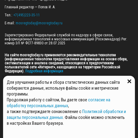
Главный редактор — Попов И. А.

Тел.: 
+7(495)223-35-11
E-mail: 
mosregtoday@mosregtoday.ru
Зарегистрировано Федеральной службой по надзору в сфере связи, 
информационных технологий и массовых коммуникаций (Роскомнадзор) Рег. 
номер ЭЛ № ФС77-89830 от 28.07.2025

На сайте mosregtoday.ru применяются рекомендательные технологии 
(информационные технологии предоставления информации на основе сбора, 
систематизации и анализа сведений, относящихся к предпочтениям 
пользователей сети «Интернет», находящихся на территории Российской 
Федерации).
 Подробная информация
© 2026 ПРАВА НА ВСЕ МАТЕРИАЛЫ САЙТА ПРИНАДЛЕЖАТ ГАУ МО "ЦИФРОВЫЕ 
Для улучшения работы и сбора статистических данных сайта
МЕДИА" (ОГРН: 1255000059467).
собираются данные, используя файлы cookie и метрические
программы.
Продолжая работу с сайтом, Вы даете свое
согласие на
ПОЛИТИКА ОБРАБОТКИ И ЗАЩИТЫ ПЕРСОНАЛЬНЫХ ДАННЫХ
обработку персональных данных
,
НОВОСТИ
а также подтверждаете ознакомление с
Политикой обработки и
ГАЗЕТЫ
защиты персональных данных
. Файлы cookie можно отключить
РЕКЛАМОДАТЕЛЯМ
в настройках Вашего браузера.
КОНТАКТНАЯ ИНФОРМАЦИЯ
О РЕДАКЦИИ