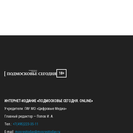
18+
ИНТЕРНЕТ-ИЗДАНИЕ «ПОДМОСКОВЬЕ СЕГОДНЯ. ONLINE»
Учредители: ГАУ МО «Цифровые Медиа»

Главный редактор — Попов И. А.

Тел.: 
+7(495)223-35-11
E-mail: 
mosregtoday@mosregtoday.ru