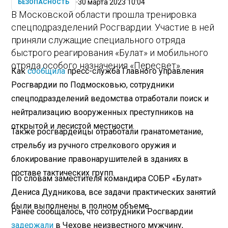
30 марта 2023 10:04
БЕЗОПАСНОСТЬ
В Московской области прошла тренировка
спецподразделений Росгвардии. Участие в ней
приняли служащие специального отряда
быстрого реагирования «Булат» и мобильного
отряда особого назначения «Пересвет».
Как
сообщила
пресс-служба Главного управления
Росгвардии по Подмосковью, сотрудники
спецподразделений ведомства отработали поиск и
нейтрализацию вооруженных преступников на
открытой и лесистой местности.
Также росгвардейцы отработали гранатометание,
стрельбу из ручного стрелкового оружия и
блокирование правонарушителей в зданиях в
составе тактических групп.
По словам заместителя командира СОБР «Булат»
Дениса Дудникова, все задачи практических занятий
были выполнены в полном объеме.
Ранее сообщалось, что сотрудники Росгвардии
задержали
в Чехове неизвестного мужчину,