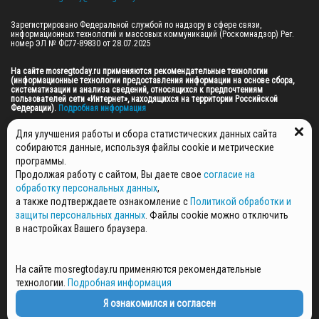
Зарегистрировано Федеральной службой по надзору в сфере связи, 
информационных технологий и массовых коммуникаций (Роскомнадзор) Рег. 
номер ЭЛ № ФС77-89830 от 28.07.2025

На сайте mosregtoday.ru применяются рекомендательные технологии 
(информационные технологии предоставления информации на основе сбора, 
систематизации и анализа сведений, относящихся к предпочтениям 
пользователей сети «Интернет», находящихся на территории Российской 
Федерации).
 Подробная информация
© 2026 ПРАВА НА ВСЕ МАТЕРИАЛЫ САЙТА ПРИНАДЛЕЖАТ ГАУ МО "ЦИФРОВЫЕ 
Для улучшения работы и сбора статистических данных сайта
МЕДИА" (ОГРН: 1255000059467).
собираются данные, используя файлы cookie и метрические
программы.
Продолжая работу с сайтом, Вы даете свое
согласие на
ПОЛИТИКА ОБРАБОТКИ И ЗАЩИТЫ ПЕРСОНАЛЬНЫХ ДАННЫХ
обработку персональных данных
,
НОВОСТИ
а также подтверждаете ознакомление с
Политикой обработки и
ГАЗЕТЫ
защиты персональных данных
. Файлы cookie можно отключить
РЕКЛАМОДАТЕЛЯМ
в настройках Вашего браузера.
КОНТАКТНАЯ ИНФОРМАЦИЯ
О РЕДАКЦИИ
На сайте mosregtoday.ru применяются рекомендательные
СПЕЦПРОЕКТЫ
технологии.
Подробная информация
СТАТЬИ
ПОЛИТИКА КОНФИДЕНЦИАЛЬНОСТИ
Я ознакомился и согласен