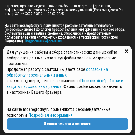
Зарегистрировано Федеральной службой по надзору в сфере связи, 
информационных технологий и массовых коммуникаций (Роскомнадзор) Рег. 
номер ЭЛ № ФС77-89830 от 28.07.2025

На сайте mosregtoday.ru применяются рекомендательные технологии 
(информационные технологии предоставления информации на основе сбора, 
систематизации и анализа сведений, относящихся к предпочтениям 
пользователей сети «Интернет», находящихся на территории Российской 
Федерации).
 Подробная информация
© 2026 ПРАВА НА ВСЕ МАТЕРИАЛЫ САЙТА ПРИНАДЛЕЖАТ ГАУ МО "ЦИФРОВЫЕ 
Для улучшения работы и сбора статистических данных сайта
МЕДИА" (ОГРН: 1255000059467).
собираются данные, используя файлы cookie и метрические
программы.
Продолжая работу с сайтом, Вы даете свое
согласие на
ПОЛИТИКА ОБРАБОТКИ И ЗАЩИТЫ ПЕРСОНАЛЬНЫХ ДАННЫХ
обработку персональных данных
,
НОВОСТИ
а также подтверждаете ознакомление с
Политикой обработки и
ГАЗЕТЫ
защиты персональных данных
. Файлы cookie можно отключить
РЕКЛАМОДАТЕЛЯМ
в настройках Вашего браузера.
КОНТАКТНАЯ ИНФОРМАЦИЯ
О РЕДАКЦИИ
На сайте mosregtoday.ru применяются рекомендательные
СПЕЦПРОЕКТЫ
технологии.
Подробная информация
СТАТЬИ
ПОЛИТИКА КОНФИДЕНЦИАЛЬНОСТИ
Я ознакомился и согласен