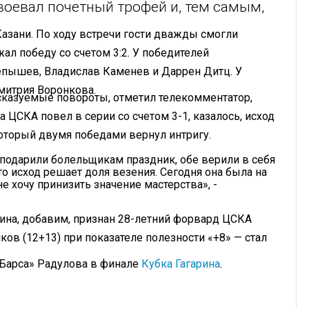
авоевал почетный трофей и, тем самым,
азани. По ходу встречи гости дважды смогли
ржал победу со счетом 3:2. У победителей
пышев, Владислав Каменев и Даррен Дитц. У
митрия Воронкова.
дсказуемые повороты, отметил телекомментатор,
а ЦСКА повел в серии со счетом 3-1, казалось, исход
оторый двумя победами вернул интригу.
 подарили болельщикам праздник, обе верили в себя
сто исход решает доля везения. Сегодня она была на
е хочу принизить значение мастерства», -
на, добавим, признан 28-летний форвард ЦСКА
чков (12+13) при показателе полезности «+8» — стал
 Барса» Радулова в финале
Кубка Гагарина
.