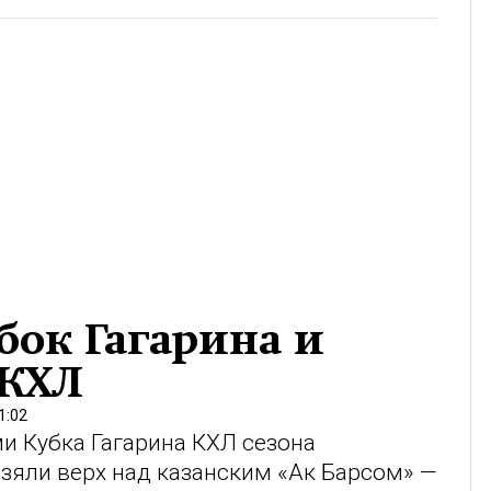
бок Гагарина и
 КХЛ
1:02
и Кубка Гагарина КХЛ сезона
взяли верх над казанским «Ак Барсом» —