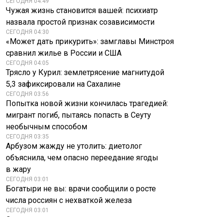
СЕГОДНЯ 04:49
Чужая жизнь становится вашей: психиатр
назвала простой признак созависимости
СЕГОДНЯ 04:30
«Может дать прикурить»: замглавы Минстроя
сравнил жилье в России и США
СЕГОДНЯ 04:05
Трясло у Курил: землетрясение магнитудой
5,3 зафиксировали на Сахалине
СЕГОДНЯ 03:56
Попытка новой жизни кончилась трагедией:
мигрант погиб, пытаясь попасть в Сеуту
необычным способом
СЕГОДНЯ 03:35
Арбузом жажду не утолить: диетолог
объяснила, чем опасно переедание ягоды
в жару
СЕГОДНЯ 03:01
Богатыри не вы: врачи сообщили о росте
числа россиян с нехваткой железа
СЕГОДНЯ 03:01