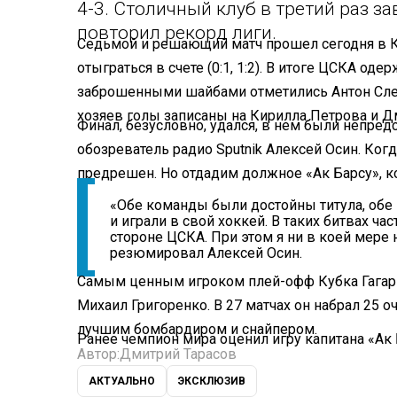
4-3. Столичный клуб в третий раз з
повторил рекорд лиги.
Седьмой и решающий матч прошел сегодня в К
отыграться в счете (0:1, 1:2). В итоге ЦСКА оде
заброшенными шайбами отметились Антон Сле
хозяев голы записаны на Кирилла Петрова и Д
Финал, безусловно, удался, в нем были непре
обозреватель радио Sputnik Алексей Осин. Когд
предрешен. Но отдадим должное «Ак Барсу», к
«Обе команды были достойны титула, обе
и играли в свой хоккей. В таких битвах ча
стороне ЦСКА. При этом я ни в коей мере н
резюмировал Алексей Осин.
Самым ценным игроком плей-офф Кубка Гагари
Михаил Григоренко. В 27 матчах он набрал 25 о
лучшим бомбардиром и снайпером.
Ранее чемпион мира оценил игру капитана «Ак
Автор:
Дмитрий Тарасов
АКТУАЛЬНО
ЭКСКЛЮЗИВ