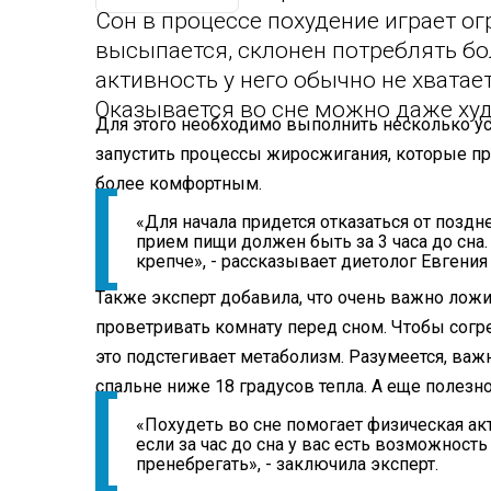
Сон в процессе похудение играет о
высыпается, склонен потреблять бо
активность у него обычно не хватает
Оказывается во сне можно даже худ
Для этого необходимо выполнить несколько у
запустить процессы жиросжигания, которые про
более комфортным.
«Для начала придется отказаться от поздн
прием пищи должен быть за 3 часа до сна
крепче», - рассказывает диетолог Евгения
Также эксперт добавила, что очень важно ложит
проветривать комнату перед сном. Чтобы согре
это подстегивает метаболизм. Разумеется, важн
спальне ниже 18 градусов тепла. А еще полезн
«Похудеть во сне помогает физическая ак
если за час до сна у вас есть возможност
пренебрегать», - заключила эксперт.