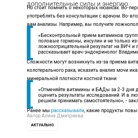
дополнительные силы и энергию.
Но стоит помнить о некоторых нюансах. Во-пе
употреблять без консультации с врачом. Во-в
вам анализы. Например, вы получите ложнопол
«Бесконтрольный прием витаминов группы
половые гормоны, инсулин и не только из-з
ложноотрицательный результат на ВИЧ и л
рассказывает врач-эндокринолог Владими
Сложности могут возникнуть из-за приема вита
колотерального рака, исказить анализ мочи ика
минеральной плотности костной ткани.
«Отменяйте витамины и БАДы за 2-3 дня д
оценить результаты исследований. И в люб
решили принимать самостоятельно», - зак
Ранее мы
рассказывали
, какие продукты повы
Автор:
Алина Дмитриева
АКТУАЛЬНО