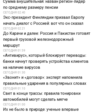
Сумма внушительная: назван регион-лидер
по среднему размеру пенсии
СЕГОДНЯ 02:40
Экс-президент Финляндии призвал Европу
начать диалог с Россией: вот что он сказал
СЕГОДНЯ 02:21
До Карачи и далее: Россия и Пакистан готовят
первый грузовой железнодорожный
маршрут
СЕГОДНЯ 01:59
«Антивирус», который блокирует переводы:
банки начнут проверять устройства клиентов
на наличие вирусов
СЕГОДНЯ 01:30
«Звонит» и «договор»: эксперт напомнила
правильные ударения в популярных словах
СЕГОДНЯ 01:10
Свет в конце трассы: правила тонировки
автомобилей могут сделать мягче
СЕГОДНЯ 01:00
Их не было в природе: ученые впервые