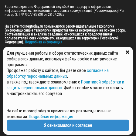
Зарегистрировано Федеральной службой по надзору в сфере связи, 
информационных технологий и массовых коммуникаций (Роскомнадзор) Рег. 
номер ЭЛ № ФС77-89830 от 28.07.2025

На сайте mosregtoday.ru применяются рекомендательные технологии 
(информационные технологии предоставления информации на основе сбора, 
систематизации и анализа сведений, относящихся к предпочтениям 
пользователей сети «Интернет», находящихся на территории Российской 
Федерации).
 Подробная информация
© 2026 ПРАВА НА ВСЕ МАТЕРИАЛЫ САЙТА ПРИНАДЛЕЖАТ ГАУ МО "ЦИФРОВЫЕ 
Для улучшения работы и сбора статистических данных сайта
МЕДИА" (ОГРН: 1255000059467).
собираются данные, используя файлы cookie и метрические
программы.
Продолжая работу с сайтом, Вы даете свое
согласие на
ПОЛИТИКА ОБРАБОТКИ И ЗАЩИТЫ ПЕРСОНАЛЬНЫХ ДАННЫХ
обработку персональных данных
,
НОВОСТИ
а также подтверждаете ознакомление с
Политикой обработки и
ГАЗЕТЫ
защиты персональных данных
. Файлы cookie можно отключить
РЕКЛАМОДАТЕЛЯМ
в настройках Вашего браузера.
КОНТАКТНАЯ ИНФОРМАЦИЯ
О РЕДАКЦИИ
На сайте mosregtoday.ru применяются рекомендательные
СПЕЦПРОЕКТЫ
технологии.
Подробная информация
СТАТЬИ
ПОЛИТИКА КОНФИДЕНЦИАЛЬНОСТИ
Я ознакомился и согласен